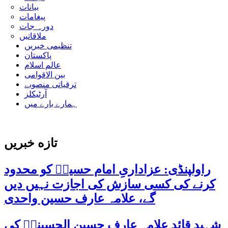
بیانات
پیغامات
دورہ جات
ملاقاتیں
تنظیمی خبریں
پاکستان
عالم اسلام
بین الاقوامی
ترقیاتی منصوبے
آرٹیکلز
ہمارے بارے میں
تازه خبریں
راولپنڈی: عزاداریِ امام حسینؑ کو محدود
کرنے کی کسی سازش کی اجازت نہیں دیں
گے، علامہ عارف حسین واحدی
شہید قائد علامہ عارف حسین الحسینیؒ کی