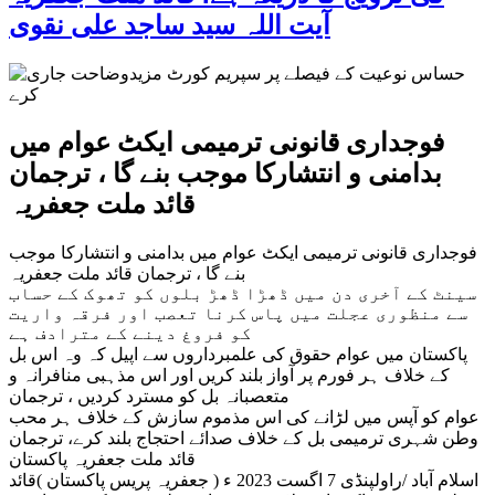
آیت اللہ سید ساجد علی نقوی
فوجداری قانونی ترمیمی ایکٹ عوام میں
بدامنی و انتشارکا موجب بنے گا ، ترجمان
قائد ملت جعفریہ
فوجداری قانونی ترمیمی ایکٹ عوام میں بدامنی و انتشارکا موجب
بنے گا ، ترجمان قائد ملت جعفریہ
سینٹ کے آخری دن میں ڈھڑا ڈھڑ بلوں کو تھوک کے حساب
سے منظوری عجلت میں پاس کرنا تعصب اور فرقہ واریت
کو فروغ دینے کے مترادف ہے
پاکستان میں عوام حقوق کی علمبرداروں سے اپیل کہ وہ اس بل
کے خلاف ہر فورم پر آواز بلند کریں اور اس مذہبی منافرانہ و
متعصبانہ بل کو مسترد کردیں ، ترجمان
عوام کو آپس میں لڑانے کی اس مذموم سازش کے خلاف ہر محب
وطن شہری ترمیمی بل کے خلاف صدائے احتجاج بلند کرے، ترجمان
قائد ملت جعفریہ پاکستان
اسلام آباد /راولپنڈی 7 اگست 2023 ء ( جعفریہ پریس پاکستان )قائد