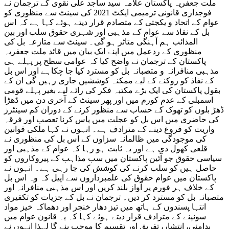
ملت جعفریہ پاکستان علامہ سید ساجد علی نقوی کے ترجمان نے
فوجداری قانونی ترمیمی ایکٹ 2021 کی سینٹ سے منظوری کو
عوام کے اتحاد و یکجتی کے متصادم قرار دیتے ہوئے کہا ہے کہ اس
بل کے نفاذ سے عوام کے مذہبی اور شہری حقوق سلب اور بین
المذائب ہم آہنگی متاثر ہو گی۔ سینٹ سے متازعہ بل کی
منظوری کے ردعمل میں اپنے ایک بیان میں قائد ملت جعفریہ
پاکستان کے ترجمان نے واضح کیا کہ عوامی سطح پر پہلے ہی
مذہبی منافرانہ و متصبانہ بل کو مسترد کیا جا چکاہے اور اس بل
کے نفاذ کو روکنے کے لیے ممکنہ کوششیں جاری رہیں گی ان کے
بقول پاکستان کی ایک بڑے مکتبہ فکر کی رائے لیے بغیر پہلے قومی
اسمبلی کے عدم کورم میں اور پھر سینٹ کے آخری دن میں ڈھڑا
ڈھڑ بلوں کو تھوک کے حساب سے منظور کرنے کے دوران کم سینٹرز
کی حاضری میں اس بل کو عجلت میں پاس کرنا تعصب اور فرقہ
واریت کو فروغ دینے کے مترادف ہے۔ انہوں نے کہا ملکی قوانین
کی موجودگی میں ظالمانہ سزاوں کے اس بل کی منظوری نے
قلعی کھول دی ہے اور یہ ثابت ہو رہا کہ عوام کے مذہبی اور
سیاسی حقوق جو آئین پاکستان میں سب مذاہب کے پیروکاروں کو
حاصل ہیں کو سلب کرنے کی کوشش کی جا رہی ہے۔ انہوں نے
پاکستان میں عوام حقوق کی علمبرداروں سے اپیل کہ وہ اس بل
کے خلاف ہر فورم پر آواز بلند کریں اور اس مذہبی منافرانہ اور
متصبانہ بل کو مسترد کر دیں۔ ترجمان نے بل کے جزیات کو تکفیری
انتہا پسندوں کے ہاتھ میں تیز دھار خنجر اور دھماکہ خیز مواد
سونپنے کے مترادف قرار دیتے ہوئے کہا کہ یہ قانون عوام میں
بدامنی، انتشار، تفریق اور تقسیم کا موجب بنے گا لہذا انہوں نے