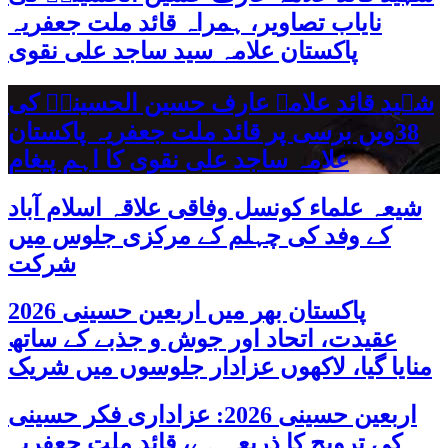
نایاب تصاویر، ہمراہ قائد ملت جعفریہ
پاکستان علامہ سید ساجد علی نقوی
شہید قائد علامہ عارف حسین الحسینیؒ کی
38ویں برسی پر قائد ملت جعفریہ پاکستان
علامہ ساجد علی نقوی کا اہم پیغام
شیعہ علماء کونسل وفاقی علاقہ اسلام آباد
کے وفد کی چہلم کے مرکزی جلوس میں
شرکت
پاکستان بھر میں اربعین حسینی 2026
عقیدت، اتحاد اور جوش و جذبے کے ساتھ
منایا گیا، لاکھوں عزادار جلوسوں میں شریک
اربعین حسینی 2026: عزاداری فکر حسینی
کی ترویج کا ذریعہ ہے، قائد ملت جعفریہ