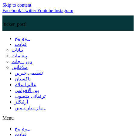
Skip to content
Facebook
Twitter
Youtube
Instagram
[ticker_post]
ہوم پیج
قیادت
بیانات
پیغامات
دورہ جات
ملاقاتیں
تنظیمی خبریں
پاکستان
عالم اسلام
بین الاقوامی
ترقیاتی منصوبے
آرٹیکلز
ہمارے بارے میں
Menu
ہوم پیج
قیادت