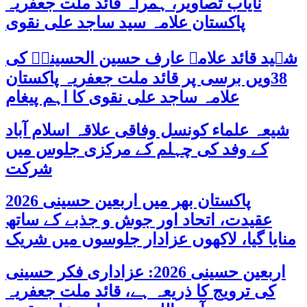
نایاب تصاویر، ہمراہ قائد ملت جعفریہ
پاکستان علامہ سید ساجد علی نقوی
شہید قائد علامہ عارف حسین الحسینیؒ کی
38ویں برسی پر قائد ملت جعفریہ پاکستان
علامہ ساجد علی نقوی کا اہم پیغام
شیعہ علماء کونسل وفاقی علاقہ اسلام آباد
کے وفد کی چہلم کے مرکزی جلوس میں
شرکت
پاکستان بھر میں اربعین حسینی 2026
عقیدت، اتحاد اور جوش و جذبے کے ساتھ
منایا گیا، لاکھوں عزادار جلوسوں میں شریک
اربعین حسینی 2026: عزاداری فکر حسینی
کی ترویج کا ذریعہ ہے، قائد ملت جعفریہ