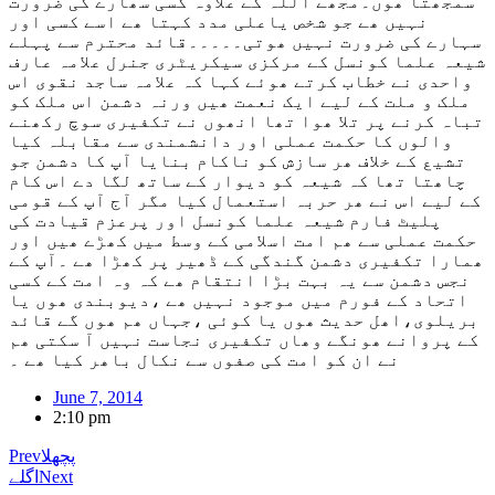
سمجھتا ھوں۔مجھے اللہ کے علاوہ کسی سھارے کی ضرورت
نہیں ھے جو شخص یاعلی مدد کہتا ھے اسے کسی اور
سہارے کی ضرورت نہیں ھوتی۔۔۔۔۔قائد محترم سے پہلے
شیعہ علما کونسل کے مرکزی سیکریٹری جنرل علامہ عارف
واحدی نے خطاب کرتے ھوئے کہا کہ علامہ ساجد نقوی اس
ملک و ملت کے لیے ایک نعمت ھیں ورنہ دشمن اس ملک کو
تباہ کرنے پر تلا ھوا تھا انھوں نے تکفیری سوچ رکھنے
والوں کا حکمت عملی اور دانشمندی سے مقابلہ کیا
تشیع کے خلاف ھر سازش کو ناکام بنایا آپ کا دشمن جو
چاھتا تھا کہ شیعہ کو دیوار کے ساتھ لگا دے اس کام
کے لیے اس نے ھر حربہ استعمال کیا مگر آج آپ کے قومی
پلیٹ فارم شیعہ علما کونسل اور پرعزم قیادت کی
حکمت عملی سے ھم امت اسلامی کے وسط میں کھڑے ھیں اور
ھمارا تکفیری دشمن گندگی کے ڈھیر پر کھڑا ھے ۔آپ کے
نجس دشمن سے یہ بہت بڑا انتقام ھے کہ وہ امت کے کسی
اتحاد کے فورم میں موجود نہیں ھے ،دیوبندی ھوں یا
بریلوی،اھل حدیث ھوں یا کوئی ،جہاں ھم ھوں گے قائد
کے پروانے ھونگے وھاں تکفیری نجاست نہیں آ سکتی ھم
نے ان کو امت کی صفوں سے نکال باھر کیا ھے ۔
June 7, 2014
2:10 pm
پچھلا
Prev
Next
اگلے