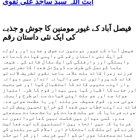
آیت اللہ سید ساجد علی نقوی
فیصل آباد کے غیور مومنین کا جوش و جذبے
کی ایک نئی داستان رقم
فیصل آباد کے غیور مومنین نے جوش و جذبے اور ولولے
کی ایک نئی داستان رقم کی ،اپنی قیادت کے ساتھ
وابستگی اور وارفتگی کی ایک مثال قائم کی ۔ شیعہ
علما کونسل کی طرف سے ڈویژنل شھدا کانفرنس جب
فرزند زھرا قائد ملت علامہ ساجد نقوی تشریف لائے تو
قائد کے پروانوں نے جس والہانہ انداز میں دیوانہ
وار اپنے محبوب قائد کا استقبال کیا اور جس محبت
اور جذبے کا اظہار کیا یہی بیدار قوم کا طرہ امتیاز
ھوتا ھے اور جو ملت اپنی قیادت سے اس طرح وابستہ
ھوتی ھے وہ قوم ھمیشہ سربلند اور با عظمت ھوتی ھے۔
قائد نے اپنے خطاب میں شھدا کو خراج تحسین پسش کرتے
ھوئے فرمایا کہ جو ملت شھادت کو باعث سعادت سمجھتی
ھے وہ کسی میدان میں شکست نہیں کھاتی،انھوں نے
فرمایا کہ میں اتحاد بین المسلمین کے لیے فعالیت
کرنے کو اس ملک کے استحکام اور اسلام کی سربلندی کی
ضمانت سمجھتا ھوں اس کو الٓہی فریضہ اور قرآنی حکم