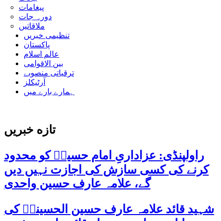
پیغامات
دورہ جات
ملاقاتیں
تنظیمی خبریں
پاکستان
عالم اسلام
بین الاقوامی
ترقیاتی منصوبے
آرٹیکلز
ہمارے بارے میں
تازه خبریں
راولپنڈی: عزاداریِ امام حسینؑ کو محدود
کرنے کی کسی سازش کی اجازت نہیں دیں
گے، علامہ عارف حسین واحدی
شہید قائد علامہ عارف حسین الحسینیؒ کی