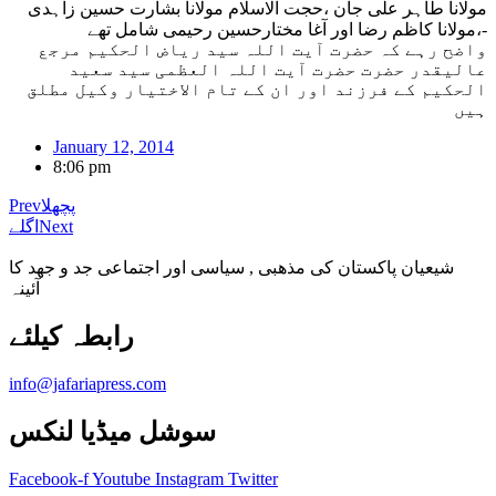
مولانا طاہر علی جان ،حجت الاسلام مولانا بشارت حسین زاہدی
،مولانا کاظم رضا اور آغا مختارحسین رحیمی شامل تھے-
واضح رہے کہ حضرت آیت اللہ سید ریاض الحکیم مرجع
عالیقدر حضرت حضرت آیت اللہ العظمی سید سعید
الحکیم کے فرزند اور ان کے تام الاختیار وکیل مطلق
ہیں
January 12, 2014
8:06 pm
پچھلا
Prev
Next
اگلے
شیعیان پاکستان کی مذهبی , سیاسی اور اجتماعی جد و جهد کا
آئینہ
info@jafariapress.com​
سوشل میڈیا لنکس
Facebook-f
Youtube
Instagram
Twitter