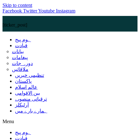
Skip to content
Facebook
Twitter
Youtube
Instagram
[ticker_post]
ہوم پیج
قیادت
بیانات
پیغامات
دورہ جات
ملاقاتیں
تنظیمی خبریں
پاکستان
عالم اسلام
بین الاقوامی
ترقیاتی منصوبے
آرٹیکلز
ہمارے بارے میں
Menu
ہوم پیج
قیادت