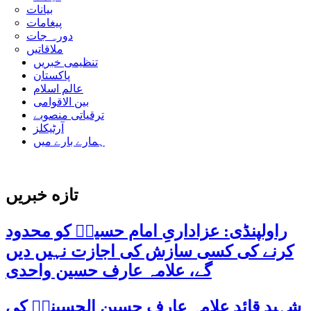
بیانات
پیغامات
دورہ جات
ملاقاتیں
تنظیمی خبریں
پاکستان
عالم اسلام
بین الاقوامی
ترقیاتی منصوبے
آرٹیکلز
ہمارے بارے میں
تازه خبریں
راولپنڈی: عزاداریِ امام حسینؑ کو محدود
کرنے کی کسی سازش کی اجازت نہیں دیں
گے، علامہ عارف حسین واحدی
شہید قائد علامہ عارف حسین الحسینیؒ کی