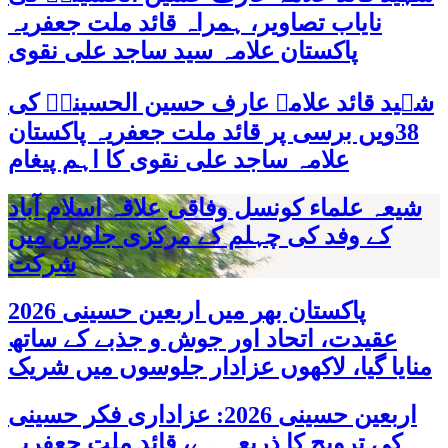
نایاب تصاویر، ہمراہ قائد ملت جعفریہ
پاکستان علامہ سید ساجد علی نقوی
شہید قائد علامہ عارف حسین الحسینیؒ کی
38ویں برسی پر قائد ملت جعفریہ پاکستان
علامہ ساجد علی نقوی کا اہم پیغام
شیعہ علماء کونسل وفاقی علاقہ اسلام آباد
کے وفد کی چہلم کے مرکزی جلوس میں
شرکت
پاکستان بھر میں اربعین حسینی 2026
عقیدت، اتحاد اور جوش و جذبے کے ساتھ
منایا گیا، لاکھوں عزادار جلوسوں میں شریک
اربعین حسینی 2026: عزاداری فکر حسینی
کی ترویج کا ذریعہ ہے، قائد ملت جعفریہ