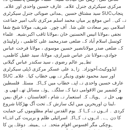
مرکزی سیکرٹری جنرل علامہ عارف حسین واحدی اور علامہ
سید مشتاق حسین ہمدانی صوبائی جنرل سیکرٹری SUCپنجاب
نے کی۔ اس موقع پر میاں محمد اسلم مرکزی نائب امیر جماعت
اسلامی ،پیر سعادت علی شاہ آف چورہ شریف، مولانا شیخ شفا
نجفی ،مولانا انیس الحسنین خان ،مولانا ثاقب اکبر،شیعہ علماء
کونسل اسلام آباد کے ضلعی صدرمحمد علی کاظمی ، راولپنڈی
کے ضلعی صدر مولانانصیر حسین موسوی ، مولانا فرحت عباس
جوادی،،مولانا نذر عباس شیرازی، مولانا، سید عقیل کاظمی،
تطہیر عالم رضوی ، سید سکندر عباس گیلانی
ایڈووکیٹ،آخونزادہ زاہد علی عسکر مرکزی ڈپٹی سیکرٹری
SUCاور سید محمود نقوی ودیگر نے بھی خطاب کیا۔ علامہ
عارف حسین واحدی نے اپنے خطاب میں کہاکہ مسئلہ فلسطین
و کشمیر بین الاقوامی دنیا کے سلگتے ہوئے مسائل تھے ابھی وہ
بھی حل نہ ہوپائے کہ استعمار نے شام ، افغانستان ، عراق ،یمن
،لبنا ن اوربحرین میں ایک سازش کے تحت آگ بھڑکانا شروع
کردی ۔ انہوں نے کہا کہ یوم القدس تمام مظلوموں کی حمایت
کا دن ہے۔ انہوں نے کہاکہ اسرائیلی ظلم و بربریت کی انتہاء
ہوچکی مگر افسوس اقوام متحدہ نے ہمیشہ دوغلے پن کا