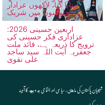
منایا گیا، لاکھوں عزادار
جلوسوں میں شریک
اربعین حسینی 2026:
عزاداری فکر حسینی کی
ترویج کا ذریعہ ہے، قائد ملت
جعفریہ آیت اللہ سید ساجد
علی نقوی
شیعیان پاکستان کی مذهبی , سیاسی اور اجتماعی جد و جهد کا آئینہ