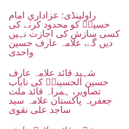
راولپنڈی: عزاداریِ امام
حسینؑ کو محدود کرنے کی
کسی سازش کی اجازت نہیں
دیں گے، علامہ عارف حسین
واحدی
شہید قائد علامہ عارف
حسین الحسینیؒ کی نایاب
تصاویر، ہمراہ قائد ملت
جعفریہ پاکستان علامہ سید
ساجد علی نقوی