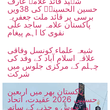
شہید قائد علامہ عارف
حسین الحسینیؒ کی 38ویں
برسی پر قائد ملت جعفریہ
پاکستان علامہ ساجد علی
نقوی کا اہم پیغام
شیعہ علماء کونسل وفاقی
علاقہ اسلام آباد کے وفد کی
چہلم کے مرکزی جلوس میں
شرکت
پاکستان بھر میں اربعین
حسینی 2026 عقیدت، اتحاد
اور جوش و جذبے کے ساتھ