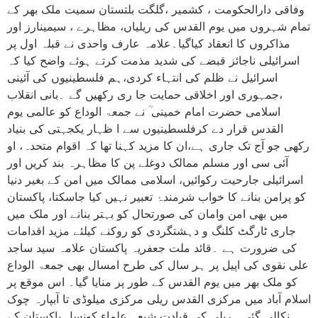
وفاقی دارالحکومت ، کشمیر ،گلگت بلتستان سمیت ملک بھر کے
تمام شہروں میں یوم القدس کی ریلیاں، مظاہرے ، سیمینارز اور
مذاکروں کا انعقاد کیاگیا۔علامہ عارف واحدی نے قبلہ اول پر
اسرائیلی ناجائز قبضے کی شدید مذمت کرتے ہوئے واضح کیا کہ
اسرائیل نے ظلم کی انتہاء کردی،ہم فلسطینیوں کی آئینی
،جمہوری اور اخلاقی حمایت جا ری رکھیں گے ۔بانی انقلاب
اسلامی حضرت امام خمینی ؒ نے جمعۃ الوداع کو عالمی یوم
القدس قرار دے کرفلسطینیوں سے ا ظہار یکجہتی کی بنیاد
رکھی جو آج تک جاری ہے،ان کا مزید کہنا تھا کہ اقوام متحدہ، او
آئی سی اور مسلم ممالک دوغلے پن کا مظاہرہ بند کریں اور
اسرائیلی جارحیت رکوائیں، اسلامی ممالک میں امن کے بغیر دنیا
کو پرامن بنانے کا خواب شرمندۂ تعبیر نہیں کیا جاسکتا، پاکستان
میں بھی امن وامان کی صورتحال کو بہتر بنانے اور ملک میں
جاری ٹارگٹ کلنگ و دہشتگردی کو روکنے کیلئے مزید اقدامات
کی ضرورت ہے ۔قائد ملت جعفریہ پاکستان علامہ سید ساجد
علی نقوی کی اپیل پر ہر سال کی طرح امسال بھی جمعۃ الوداع
کو ملک بھر میں یوم القدس کے طور پر منایا گیا۔ اس موقع پر
اسلام آباد میں مرکزی القدس ریلی مرکزی میلوڈی تا آبپارہ چوک
نکالی گئی۔ ریلی کی قیادت شیعہ علماء کونسل پاکستان کے