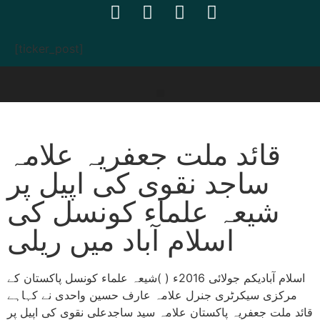
[ticker_post]
قائد ملت جعفریہ علامہ
ساجد نقوی کی اپیل پر
شیعہ علماء کونسل کی
اسلام آباد میں ریلی
اسلام آبادیکم جولائی 2016ء ( )شیعہ علماء کونسل پاکستان کے
مرکزی سیکرٹری جنرل علامہ عارف حسین واحدی نے کہاہے
قائد ملت جعفریہ پاکستان علامہ سید ساجدعلی نقوی کی اپیل پر