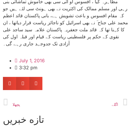
مظاہرہ کیا ، افسوس او آئی سی بھی خاموش تماشائی بنی
رہی اور مسلم ممالک کی اکثریت نے بھی ہونٹ سی لئے ہیں جو
کہ مقام افسوس و باعث تشویش ہے، بانی پاکستان قائد اعظم
محمد علی جناح ؒ نے بھی اسرائیل کو ناجائز ریاست قرار دیاتھا ، ان
کا کہنا تھا کہ قائد ملت جعفریہ پاکستان علامہ سید ساجد علی
نقوی کے حکم پر فلسطینی ریاست کے قیام اور قبلہ اول کی
آزادی تک جدوجہد جاری رہے گی۔
July 1, 2016
3:32 pm
اگلے
پچھلا
تازه خبریں