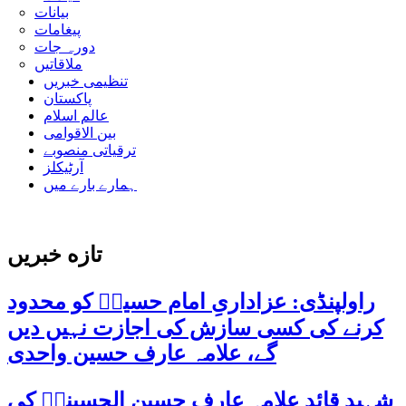
بیانات
پیغامات
دورہ جات
ملاقاتیں
تنظیمی خبریں
پاکستان
عالم اسلام
بین الاقوامی
ترقیاتی منصوبے
آرٹیکلز
ہمارے بارے میں
تازه خبریں
راولپنڈی: عزاداریِ امام حسینؑ کو محدود
کرنے کی کسی سازش کی اجازت نہیں دیں
گے، علامہ عارف حسین واحدی
شہید قائد علامہ عارف حسین الحسینیؒ کی