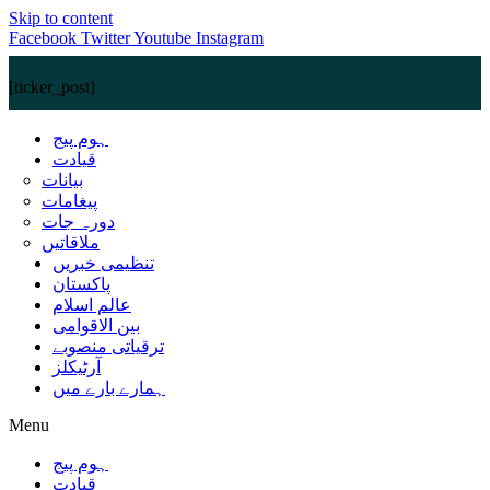
Skip to content
Facebook
Twitter
Youtube
Instagram
[ticker_post]
ہوم پیج
قیادت
بیانات
پیغامات
دورہ جات
ملاقاتیں
تنظیمی خبریں
پاکستان
عالم اسلام
بین الاقوامی
ترقیاتی منصوبے
آرٹیکلز
ہمارے بارے میں
Menu
ہوم پیج
قیادت