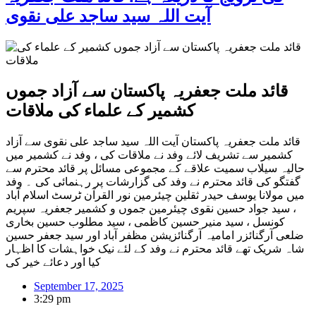
آیت اللہ سید ساجد علی نقوی
قائد ملت جعفریہ پاکستان سے آزاد جموں
کشمیر کے علماء کی ملاقات
قائد ملت جعفریہ پاکستان آیت اللہ سید ساجد علی نقوی سے آزاد
کشمیر سے تشریف لائے وفد نے ملاقات کی ، وفد نے کشمیر میں
حالیہ سیلاب سمیت علاقے کے مجموعی مسائل پر قائد محترم سے
گفتگو کی قائد محترم نے وفد کی گزارشات پر رہنمائی کی ۔ وفد
میں مولانا یوسف حیدر ثقلین چیئرمین نور القرآن ٹرسٹ اسلام آباد
، سید جواد حسین نقوی چیئرمین جموں و کشمیر جعفریہ سپریم
کونسل ، سید منیر حسین کاظمی ، سید مطلوب حسین بخاری
ضلعی آرگنائزر امامیہ آرگنائزیشن مظفر آباد اور سید جعفر حسین
شاہ شریک تھے قائد محترم نے وفد کے لئے نیک خواہشات کا اظہار
کیا اور دعائے خیر کی
September 17, 2025
3:29 pm