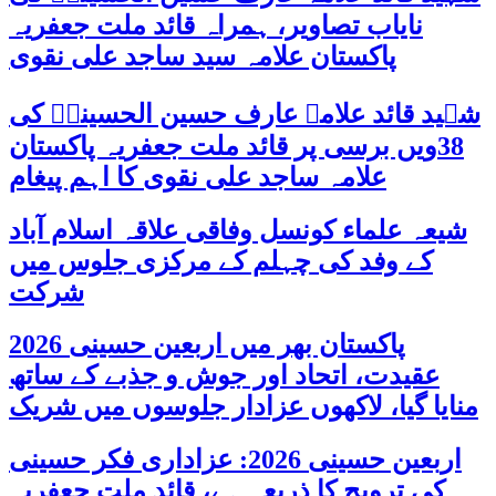
نایاب تصاویر، ہمراہ قائد ملت جعفریہ
پاکستان علامہ سید ساجد علی نقوی
شہید قائد علامہ عارف حسین الحسینیؒ کی
38ویں برسی پر قائد ملت جعفریہ پاکستان
علامہ ساجد علی نقوی کا اہم پیغام
شیعہ علماء کونسل وفاقی علاقہ اسلام آباد
کے وفد کی چہلم کے مرکزی جلوس میں
شرکت
پاکستان بھر میں اربعین حسینی 2026
عقیدت، اتحاد اور جوش و جذبے کے ساتھ
منایا گیا، لاکھوں عزادار جلوسوں میں شریک
اربعین حسینی 2026: عزاداری فکر حسینی
کی ترویج کا ذریعہ ہے، قائد ملت جعفریہ