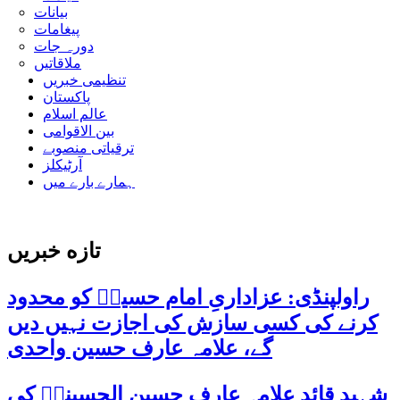
بیانات
پیغامات
دورہ جات
ملاقاتیں
تنظیمی خبریں
پاکستان
عالم اسلام
بین الاقوامی
ترقیاتی منصوبے
آرٹیکلز
ہمارے بارے میں
تازه خبریں
راولپنڈی: عزاداریِ امام حسینؑ کو محدود
کرنے کی کسی سازش کی اجازت نہیں دیں
گے، علامہ عارف حسین واحدی
شہید قائد علامہ عارف حسین الحسینیؒ کی