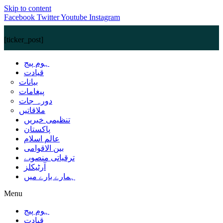
Skip to content
Facebook
Twitter
Youtube
Instagram
[ticker_post]
ہوم پیج
قیادت
بیانات
پیغامات
دورہ جات
ملاقاتیں
تنظیمی خبریں
پاکستان
عالم اسلام
بین الاقوامی
ترقیاتی منصوبے
آرٹیکلز
ہمارے بارے میں
Menu
ہوم پیج
قیادت