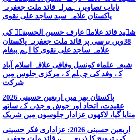
نایاب تصاویر، ہمراہ قائد ملت جعفریہ
پاکستان علامہ سید ساجد علی نقوی
شہید قائد علامہ عارف حسین الحسینیؒ کی
38ویں برسی پر قائد ملت جعفریہ پاکستان
علامہ ساجد علی نقوی کا اہم پیغام
شیعہ علماء کونسل وفاقی علاقہ اسلام آباد
کے وفد کی چہلم کے مرکزی جلوس میں
شرکت
پاکستان بھر میں اربعین حسینی 2026
عقیدت، اتحاد اور جوش و جذبے کے ساتھ
منایا گیا، لاکھوں عزادار جلوسوں میں شریک
اربعین حسینی 2026: عزاداری فکر حسینی
کی ترویج کا ذریعہ ہے، قائد ملت جعفریہ