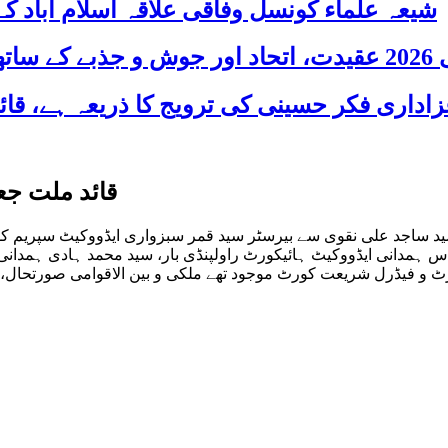
شیعہ علماء کونسل وفاقی علاقہ اسلام آباد
 شریک
قائد ملت جع
عفریہ پاکستان علامہ سید ساجد علی نقوی سے بیرسٹر سید قمر سبزواری ایڈووکیٹ
س ہمدانی ایڈووکیٹ ہائیکورٹ راولپنڈی بار، سید محمد ہادی ہمدانی 
ٹ و فیڈرل شریعت کورٹ موجود تھے ملکی و بین الاقوامی صورتحال، آئ