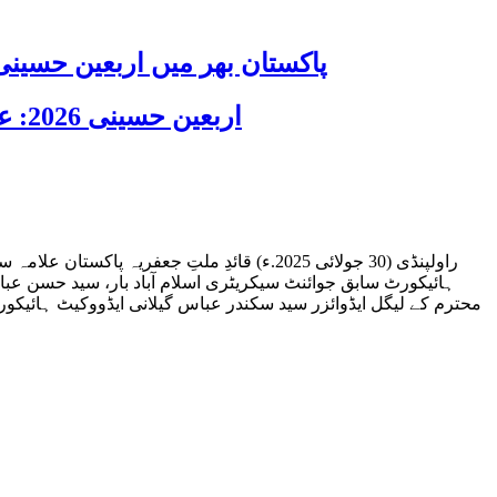
پاکستان بھر میں اربعین حسینی 2026 عقیدت، اتحاد اور جوش و جذبے کے ساتھ منایا گیا، لاکھوں عزادار جلوسوں میں
اربعین حسینی 2026: عزاداری فکر حسینی کی ترویج کا ذریعہ ہے، قائد ملت جعفریہ آیت اللہ سید ساجد علی نقوی
راولپنڈی (30 جولائی 2025.ء) قائدِ ملتِ ج
ہائیکورٹ سابق جوائنٹ سیکریٹری اسلام آباد بار، سید حسن عبا
محترم کے لیگل ایڈوائزر سید سکندر عباس گیلانی ایڈووکیٹ ہائیکور