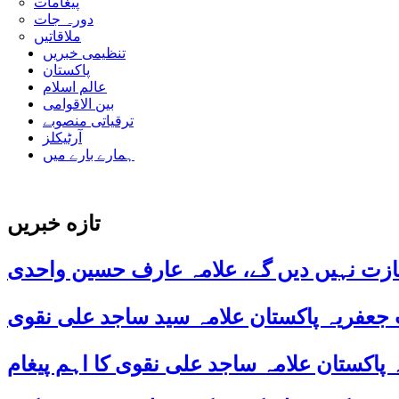
پیغامات
دورہ جات
ملاقاتیں
تنظیمی خبریں
پاکستان
عالم اسلام
بین الاقوامی
ترقیاتی منصوبے
آرٹیکلز
ہمارے بارے میں
تازه خبریں
ازت نہیں دیں گے، علامہ عارف حسین واحدی
 جعفریہ پاکستان علامہ سید ساجد علی نقوی