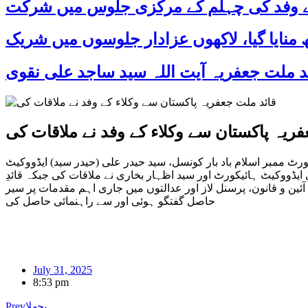
 کے وفد کی چہلم کے مرکزی جلوس میں شرکت
فریہ پاکستان سے وکلاء کے وفد نے ملاقات کی
 سپریم کورٹ ممبر اسلام باد بار کونسل، سید حیدر علی (حیدر سید) ایڈووکیٹ
ایڈووکیٹ ہائیکورٹ اور سید اظہار بخاری نے ملاقات کی جبکہ قائدِ
ین و قانون، پرسنل لاز اور عدالتوں میں جاری اہم مقدمات پر سیر
حاصل گفتگو ہوئی اور سے راہنمائی حاصل کی
July 31, 2025
8:53 pm
پچھلا
Prev