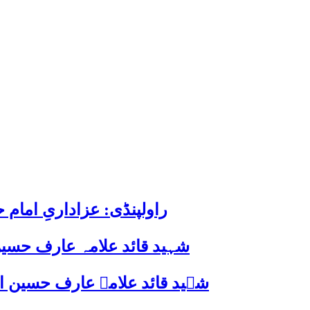
راولپنڈی: عزاداریِ اما
شہید قائد علامہ عارف حسین
شہید قائد علامہ عارف حسین الحسینیؒ کی 38ویں برسی پر قائد ملت جعفریہ پاکستان 