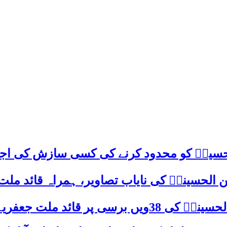
م حسینؑ کو محدود کرنے کی کسی سازش کی اج
 الحسینیؒ کی نایاب تصاویر، ہمراہ قائد ملت
علامہ ساجد علی نقوی کا اہم پیغام