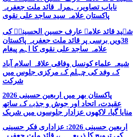
نایاب تصاویر، ہمراہ قائد ملت جعفریہ
پاکستان علامہ سید ساجد علی نقوی
شہید قائد علامہ عارف حسین الحسینیؒ کی
38ویں برسی پر قائد ملت جعفریہ پاکستان
علامہ ساجد علی نقوی کا اہم پیغام
شیعہ علماء کونسل وفاقی علاقہ اسلام آباد
کے وفد کی چہلم کے مرکزی جلوس میں
شرکت
پاکستان بھر میں اربعین حسینی 2026
عقیدت، اتحاد اور جوش و جذبے کے ساتھ
منایا گیا، لاکھوں عزادار جلوسوں میں شریک
اربعین حسینی 2026: عزاداری فکر حسینی
کی ترویج کا ذریعہ ہے، قائد ملت جعفریہ