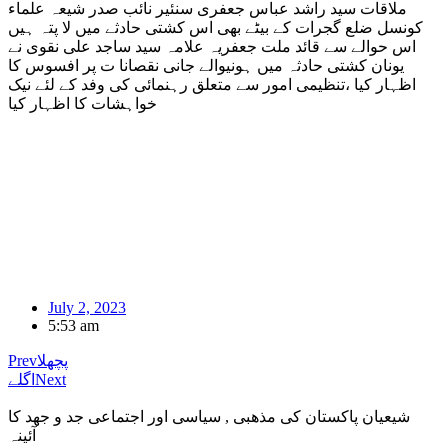
ملاقات سید راشد عباس جعفری سنئیر نائب صدر شیعہ علماء
کونسل ضلع گجرات کے بیٹے بھی اس کشتی حادثے میں لا پتہ ہیں
اس حوالے سے قائد ملت جعفریہ علامہ سید ساجد علی نقوی نے
یونان کشتی حادثہ میں ہونیوالے جانی نقصانا ت پر افسوس کا
اظہار کیا ،تنظیمی امور سے متعلق رہنمائی کی وفد کے لئے نیک
خواہشات کا اظہار کیا
July 2, 2023
5:53 am
پچھلا
Prev
Next
اگلے
شیعیان پاکستان کی مذهبی , سیاسی اور اجتماعی جد و جهد کا
آئینہ