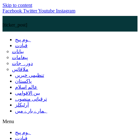
Skip to content
Facebook
Twitter
Youtube
Instagram
[ticker_post]
ہوم پیج
قیادت
بیانات
پیغامات
دورہ جات
ملاقاتیں
تنظیمی خبریں
پاکستان
عالم اسلام
بین الاقوامی
ترقیاتی منصوبے
آرٹیکلز
ہمارے بارے میں
Menu
ہوم پیج
قیادت