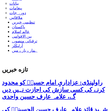
بیانات
پیغامات
دورہ جات
ملاقاتیں
تنظیمی خبریں
پاکستان
عالم اسلام
بین الاقوامی
ترقیاتی منصوبے
آرٹیکلز
ہمارے بارے میں
تازه خبریں
راولپنڈی: عزاداریِ امام حسینؑ کو محدود
کرنے کی کسی سازش کی اجازت نہیں دیں
گے، علامہ عارف حسین واحدی
شہید قائد علامہ عارف حسین الحسینیؒ کی