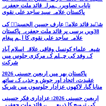
نایاب تصاویر، ہمراہ قائد ملت جعفریہ
پاکستان علامہ سید ساجد علی نقوی
شہید قائد علامہ عارف حسین الحسینیؒ کی
38ویں برسی پر قائد ملت جعفریہ پاکستان
علامہ ساجد علی نقوی کا اہم پیغام
شیعہ علماء کونسل وفاقی علاقہ اسلام آباد
کے وفد کی چہلم کے مرکزی جلوس میں
شرکت
پاکستان بھر میں اربعین حسینی 2026
عقیدت، اتحاد اور جوش و جذبے کے ساتھ
منایا گیا، لاکھوں عزادار جلوسوں میں شریک
اربعین حسینی 2026: عزاداری فکر حسینی
کی ترویج کا ذریعہ ہے، قائد ملت جعفریہ