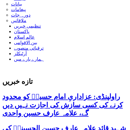
بیانات
پیغامات
دورہ جات
ملاقاتیں
تنظیمی خبریں
پاکستان
عالم اسلام
بین الاقوامی
ترقیاتی منصوبے
آرٹیکلز
ہمارے بارے میں
تازه خبریں
راولپنڈی: عزاداریِ امام حسینؑ کو محدود
کرنے کی کسی سازش کی اجازت نہیں دیں
گے، علامہ عارف حسین واحدی
شہید قائد علامہ عارف حسین الحسینیؒ کی