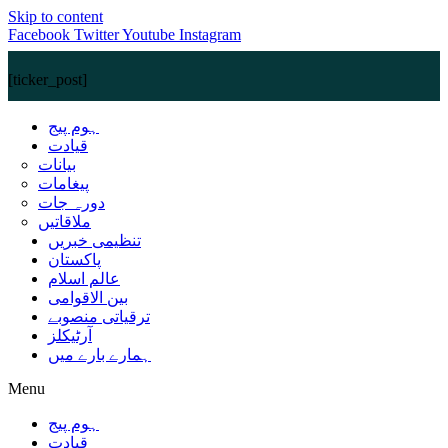
Skip to content
Facebook
Twitter
Youtube
Instagram
[ticker_post]
ہوم پیج
قیادت
بیانات
پیغامات
دورہ جات
ملاقاتیں
تنظیمی خبریں
پاکستان
عالم اسلام
بین الاقوامی
ترقیاتی منصوبے
آرٹیکلز
ہمارے بارے میں
Menu
ہوم پیج
قیادت