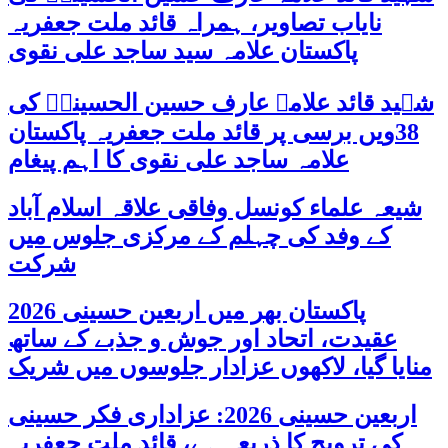
نایاب تصاویر، ہمراہ قائد ملت جعفریہ
پاکستان علامہ سید ساجد علی نقوی
شہید قائد علامہ عارف حسین الحسینیؒ کی
38ویں برسی پر قائد ملت جعفریہ پاکستان
علامہ ساجد علی نقوی کا اہم پیغام
شیعہ علماء کونسل وفاقی علاقہ اسلام آباد
کے وفد کی چہلم کے مرکزی جلوس میں
شرکت
پاکستان بھر میں اربعین حسینی 2026
عقیدت، اتحاد اور جوش و جذبے کے ساتھ
منایا گیا، لاکھوں عزادار جلوسوں میں شریک
اربعین حسینی 2026: عزاداری فکر حسینی
کی ترویج کا ذریعہ ہے، قائد ملت جعفریہ