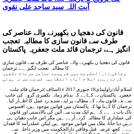
آیت اللہ سید ساجد علی نقوی
قانون کی دھجیا ں بکھیرنے والے عناصر کی
طرف سے قانون سازی کا مطالبہ تعجب
انگیز ہے، ترجمان قائد ملت جعفریہ پاکستان
قانون کی دھجیا ں بکھیرنے والے عناصر کی طرف سے قانون سازی
کا مطالبہ تعجب انگیز ہے، ترجمان
وفاقی دارالحکومت میں شرپسند عناصر سرعام تکفیر
کرتے رہے، اسلا م آباد انتظامیہ ٹس سے مس نہ ہوئی
اسلام آباد/راولپنڈی18 جنوری 2017 ء (اسٹاف )ترجمان قائد ملت
جعفریہ پاکستان نے کہاہے کہ بدنام زمانہ تکفیری گروہ کی جانب
سے نئے قانون بنانے کے مطالبے پر اپنے شدید رد عمل کا اظہار کیا۔
ترجمان کا کہنا تھا کہ پاکستان میں قوانین موجود ہیں، افسوس
ناک بات یہ ہے کہ ہم ایک مدت سے آئین کی بالادستی اور قانون
کی عملداری کا مطالبہ کرتے آرہے ہیں مگر اس جانب دھیان ہی
نہیں دیا جاتا، ملک میں قوانین موجود ہیں لیکن عملدرآمد کا فقدان
ہے ۔ کچھ عرصہ قبل وفاقی دارالحکومت میں وزیر داخلہ سے