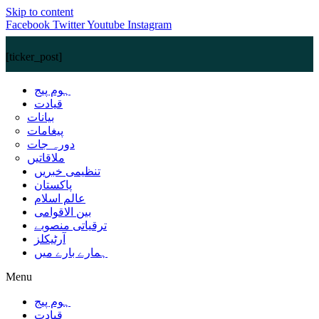
Skip to content
Facebook
Twitter
Youtube
Instagram
[ticker_post]
ہوم پیج
قیادت
بیانات
پیغامات
دورہ جات
ملاقاتیں
تنظیمی خبریں
پاکستان
عالم اسلام
بین الاقوامی
ترقیاتی منصوبے
آرٹیکلز
ہمارے بارے میں
Menu
ہوم پیج
قیادت