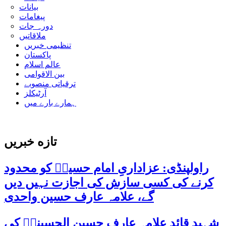
بیانات
پیغامات
دورہ جات
ملاقاتیں
تنظیمی خبریں
پاکستان
عالم اسلام
بین الاقوامی
ترقیاتی منصوبے
آرٹیکلز
ہمارے بارے میں
تازه خبریں
راولپنڈی: عزاداریِ امام حسینؑ کو محدود
کرنے کی کسی سازش کی اجازت نہیں دیں
گے، علامہ عارف حسین واحدی
شہید قائد علامہ عارف حسین الحسینیؒ کی