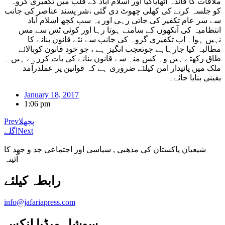
ملاقات کا فائدہ اٹھایاگیا اور اسلام آباد کے قلب میں تکفیری گروہ
کو جلسہ کرنے کی کھلی چھوٹ دی گئی ،شر پسند عناصر کی جانب
سے سر عام تکفیر کی جاتی رہی اور یہ سب کچھ اسلام آباد
انتظامیہ کی آنکھوں کے سامنے ہوتا رہا اور کوئی ٹس سے مس
نہیں ہوا۔ اب تکفیری گروہ کی جانب سے نئے قانون بنانے کا
مطالبہ کیا جارہاہے جوتعجب انگیز ہے ، جو خود قانون کوبالائے
طاق رکھتے ہیں وہ کس منہ سے قانون بنانے کی بات کررہے ہیں ۔
ملک میں پائیدار امن کیلئے ضروری ہے کہ قوانین پر عملدرآمد
یقینی بنایا جائے۔
January 18, 2017
1:06 pm
پچھلا
Prev
Next
اگلے
شیعیان پاکستان کی مذهبی , سیاسی اور اجتماعی جد و جهد کا
آئینہ
info@jafariapress.com​
سوشل میڈیا لنکس