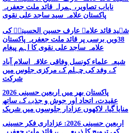
نایاب تصاویر، ہمراہ قائد ملت جعفریہ
پاکستان علامہ سید ساجد علی نقوی
شہید قائد علامہ عارف حسین الحسینیؒ کی
38ویں برسی پر قائد ملت جعفریہ پاکستان
علامہ ساجد علی نقوی کا اہم پیغام
شیعہ علماء کونسل وفاقی علاقہ اسلام آباد
کے وفد کی چہلم کے مرکزی جلوس میں
شرکت
پاکستان بھر میں اربعین حسینی 2026
عقیدت، اتحاد اور جوش و جذبے کے ساتھ
منایا گیا، لاکھوں عزادار جلوسوں میں شریک
اربعین حسینی 2026: عزاداری فکر حسینی
کی ترویج کا ذریعہ ہے، قائد ملت جعفریہ