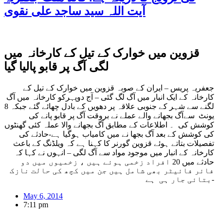
آیت اللہ سید ساجد علی نقوی
قزوین میں خوارک کے تیل کے کارخانہ میں
لگی آگ پر قابو پالیا گیا
جعفریہ پریس – ایران کے صوبہ قزوین میں خوارک کے تیل کے
کارخانہ کے ایک انبار میں آگ لگ گئی – آج دوپہرکو کارخانہ میں آگ
لگنے سے شہر کے جنوبی علاقہ پر دھویں کے بادل چھائے گئے جبکہ 8
یونٹ سےآگ بجھانے والے عملے نے بروقت آگ پر قابو پانے کی
کوشش کی ۔ اطلاعات کے مطابق آگ بجھانے والا عملہ کئی گھنٹوں
کی کوشش کے بعد آگ بجھا نے میں کامیاب ہوگیا ہے-حادثے کی
تفصیلات بتاتے ہوئے قزوین گورنر کا کہنا ہے کہ
ویلڈنگ
کے باعث
کارخانہ کے انبار میں موجود مواد سے آگ لگی – انہوں نے کہا کہ
حادثے میں 20 افراد زخمی ہوئے ہیں ، زخمیوں میں دو
فائر فائیٹر بھی شامل ہیں جن میں کچھ کی حالت نازک
بتائی جار ہی ہے-
May 6, 2014
7:11 pm