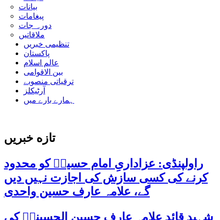
بیانات
پیغامات
دورہ جات
ملاقاتیں
تنظیمی خبریں
پاکستان
عالم اسلام
بین الاقوامی
ترقیاتی منصوبے
آرٹیکلز
ہمارے بارے میں
تازه خبریں
راولپنڈی: عزاداریِ امام حسینؑ کو محدود
کرنے کی کسی سازش کی اجازت نہیں دیں
گے، علامہ عارف حسین واحدی
شہید قائد علامہ عارف حسین الحسینیؒ کی