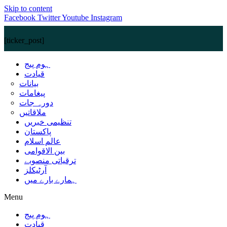
Skip to content
Facebook
Twitter
Youtube
Instagram
[ticker_post]
ہوم پیج
قیادت
بیانات
پیغامات
دورہ جات
ملاقاتیں
تنظیمی خبریں
پاکستان
عالم اسلام
بین الاقوامی
ترقیاتی منصوبے
آرٹیکلز
ہمارے بارے میں
Menu
ہوم پیج
قیادت