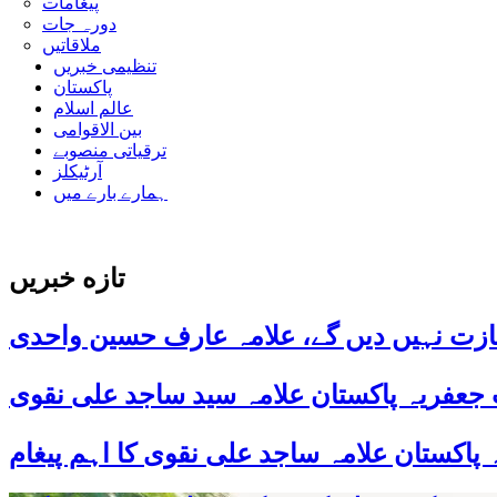
پیغامات
دورہ جات
ملاقاتیں
تنظیمی خبریں
پاکستان
عالم اسلام
بین الاقوامی
ترقیاتی منصوبے
آرٹیکلز
ہمارے بارے میں
تازه خبریں
ازت نہیں دیں گے، علامہ عارف حسین واحدی
 جعفریہ پاکستان علامہ سید ساجد علی نقوی