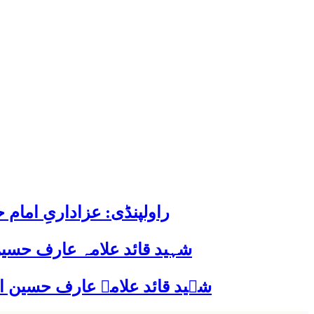
راولپنڈی: عزاداریِ اما
شہید قائد علامہ عارف حسین
شہید قائد علامہ عارف حسین الحسینیؒ کی 38ویں برسی پر قائد ملت جعفریہ پاکستان 