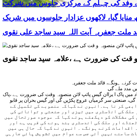
 کے وفد کی چہلم کے مرکزی جلوس میں شرکت
 و قت کی ضرورت ہے ،علامہ سید ساجد نقوی
ت کرنے ہونگے، قائد ملت جعفریہ
ں مدد ملے گی
 کہ قومی مفاد میں پاک ا یراان گیس پائپ لائن منصوبہ وقت کی ضرورت ہے ،پاک
گی، صنعتی سر گرمیاں عروج پکڑیں گی اور گیس بحران پر قابو
پاکستان کو اپنے حصے کا کام ابھی کر نا ہے۔انہوں نے کہاکہ منصوبے کی تکمیل کے
ر ملک کی انڈسٹری میں تیزی اور صنعتی و توانائی کی
کی مشکلات کو دیکھتے ہوئے کہا کہ موجود صورتحال میں
ھنڈے اور ملک کی اندسٹری بند ہونے کی قریب ہے اور
 اقدامات کرنے ہونگے ۔ انہوں نے کہا کہ حال ہی میں
ات سامنے نہیں آئی جس سے عوام میں تشویش پائی جارہی