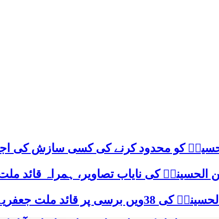
م حسینؑ کو محدود کرنے کی کسی سازش کی اج
 الحسینیؒ کی نایاب تصاویر، ہمراہ قائد ملت
علامہ ساجد علی نقوی کا اہم پیغام