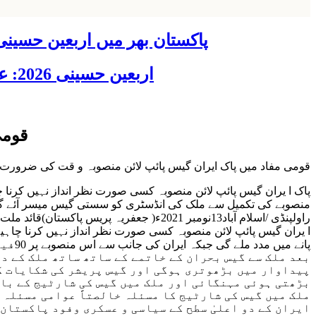
پاکستان بھر میں اربعین حسینی 2026 عقیدت، اتحاد اور جوش و جذبے کے ساتھ منایا گیا، لاکھوں عزادار جلوسوں میں
اربعین حسینی 2026: عزاداری فکر حسینی کی ترویج کا ذریعہ ہے، قائد ملت جعفریہ آیت اللہ سید ساجد علی نقوی
قومی
قومی مفاد میں پاک ایران گیس پائپ لائن منصوبہ و قت کی ضرورت 
پاک ا یران گیس پائپ لائن منصوبہ کسی صورت نظر انداز نہیں کرنا 
منصوبے کی تکمیل سے ملک کی انڈسٹری کو سستی گیس میسر آئے گی، 
راولپنڈی /اسلام آباد13نومبر 2021ء( جعف
ا یران گیس پائپ لائن منصوبہ کسی صورت نظر انداز نہیں کرنا چا
پانے
بعد ملک سے گیس بحران کے خاتمے کے ساتھ ساتھ ملک کے دو
پیداوار میں بڑھوتری ہوگی اور گیس پریشر کی شکایات کا
بڑھتی ہوئی مہنگائی اور ملک میں گیس کی شارٹیج کے باع
ملک میں گیس کی شارٹیج کا مسئلہ خالصتاً عوامی مسئلہ 
ایران کے دو اعلیٰ سطح کے سیاسی و عسکری وفود پاکستان 