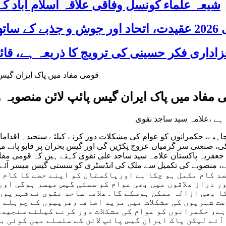
شیعہ علماء کونسل وفاقی علاقہ اسلام آباد
 شریک
 مفاد میں پاک ایران گیس پائپ لائن منصوبہ
ہے ،علامہ سید ساجد نقوی
چاہیے، حکمرانوں کو عوام کی مشکلات دور کرنے کیلئے سنجیدہ اقداما
صنعتی سر گرمیاں عروج پکڑیں گی اور گیس بحران پر قابو پانے می
ریہ پریس پاکستان)قائد ملت جعفریہ پاکستان علامہ سید ساجد علی نقوی کہتے ہیں
ہیے، منصوبے کی تکمیل سے ملک کی انڈسٹری کو سستی گیس میسر آئے 
 میں مدد ملے گی جبکہ ایران کی جانب سے اس منصوبے پر 90فیصد کام مکمل ہو چکا ہے اور
ر دراز علاقوں میں بھی عوام کو سستی گیس میسر ہوگی او
 بھی ازالہ ممکن ہوسکے گا۔علامہ ساجد نقوی نے شہریوں 
ث شہریوں کی مشکلات میں مزید اضافہ،غریبوں کے چوہلے ٹ
ہے، حکمرانوں کو عوام کی مشکلات دور کرنے کیلئے سنجیدہ
آئے لیکن پاک ایران گیس پائپ لائن کے سلسلے میں کوئی ب