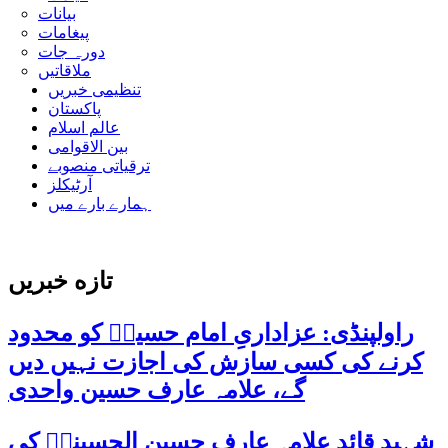
بیانات
پیغامات
دورہ جات
ملاقاتیں
تنظیمی خبریں
پاکستان
عالم اسلام
بین الاقوامی
ترقیاتی منصوبے
آرٹیکلز
ہمارے بارے میں
تازه خبریں
راولپنڈی: عزاداریِ امام حسینؑ کو محدود
کرنے کی کسی سازش کی اجازت نہیں دیں
گے، علامہ عارف حسین واحدی
شہید قائد علامہ عارف حسین الحسینیؒ کی