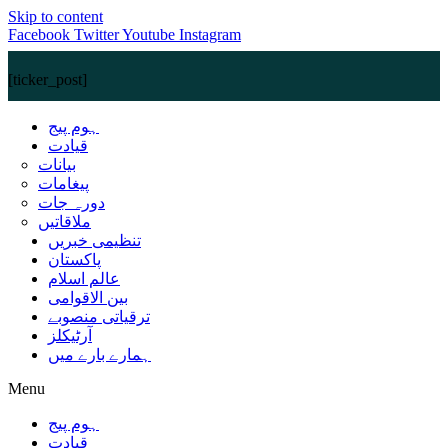
Skip to content
Facebook
Twitter
Youtube
Instagram
[ticker_post]
ہوم پیج
قیادت
بیانات
پیغامات
دورہ جات
ملاقاتیں
تنظیمی خبریں
پاکستان
عالم اسلام
بین الاقوامی
ترقیاتی منصوبے
آرٹیکلز
ہمارے بارے میں
Menu
ہوم پیج
قیادت