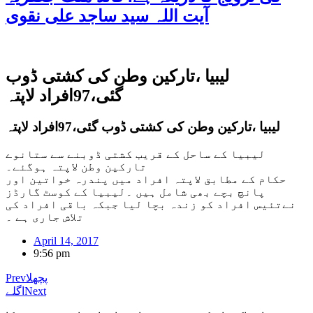
آیت اللہ سید ساجد علی نقوی
لیبیا ،تارکین وطن کی کشتی ڈوب
گئی،97افراد لاپتہ
لیبیا ،تارکین وطن کی کشتی ڈوب گئی،97افراد لاپتہ
لیبیا کے ساحل کے قریب کشتی ڈوبنے سے ستانوے
تارکین وطن لاپتہ ہوگئے۔
حکام کے مطابق لاپتہ افراد میں پندرہ خواتین اور
پانچ بچے بھی شامل ہیں ۔لیبیا کے کوسٹ گارڈز
نےتئیس افراد کو زندہ بچا لیا جبکہ باقی افراد کی
تلاش جاری ہے ۔
April 14, 2017
9:56 pm
پچھلا
Prev
Next
اگلے