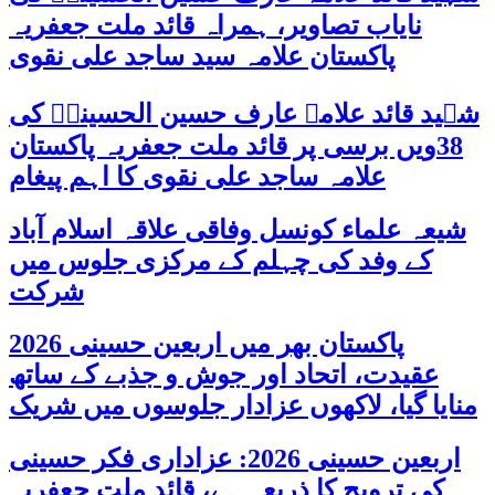
نایاب تصاویر، ہمراہ قائد ملت جعفریہ
پاکستان علامہ سید ساجد علی نقوی
شہید قائد علامہ عارف حسین الحسینیؒ کی
38ویں برسی پر قائد ملت جعفریہ پاکستان
علامہ ساجد علی نقوی کا اہم پیغام
شیعہ علماء کونسل وفاقی علاقہ اسلام آباد
کے وفد کی چہلم کے مرکزی جلوس میں
شرکت
پاکستان بھر میں اربعین حسینی 2026
عقیدت، اتحاد اور جوش و جذبے کے ساتھ
منایا گیا، لاکھوں عزادار جلوسوں میں شریک
اربعین حسینی 2026: عزاداری فکر حسینی
کی ترویج کا ذریعہ ہے، قائد ملت جعفریہ