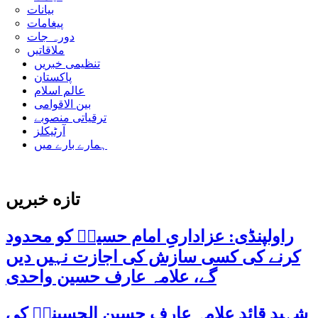
بیانات
پیغامات
دورہ جات
ملاقاتیں
تنظیمی خبریں
پاکستان
عالم اسلام
بین الاقوامی
ترقیاتی منصوبے
آرٹیکلز
ہمارے بارے میں
تازه خبریں
راولپنڈی: عزاداریِ امام حسینؑ کو محدود
کرنے کی کسی سازش کی اجازت نہیں دیں
گے، علامہ عارف حسین واحدی
شہید قائد علامہ عارف حسین الحسینیؒ کی