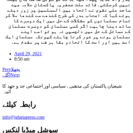
نہیں کرسکتی۔قائد ملت جعفریہ پاکستان علامہ سید
ساجد علی نقوی نے اتحاد بین المسلمین پر زور دیتے
ہوئے کہا کہ اصحاب بدر کی طرح کندھے سے کندھا ملا کر
تمام مسلمانوں کو مشکلات کے حل میں ایک دوسرے کا
ساتھ دینا چاہیے اگر کسی مسلمان کو دوسرے مسلمان
کے مسائل کے حل میں دلچسپی نہ ہو تو اسے اپنے
مسلمان ہونے پر غور کرنا چاہئے کیونکہ مسلمان ایک
امت ہیں اور امت کا اتحادو بقا ہر شے پر مقدم ہے۔
April 29, 2021
8:50 am
پچھلا
Prev
Next
اگلے
شیعیان پاکستان کی مذهبی , سیاسی اور اجتماعی جد و جهد کا
آئینہ
info@jafariapress.com​
سوشل میڈیا لنکس