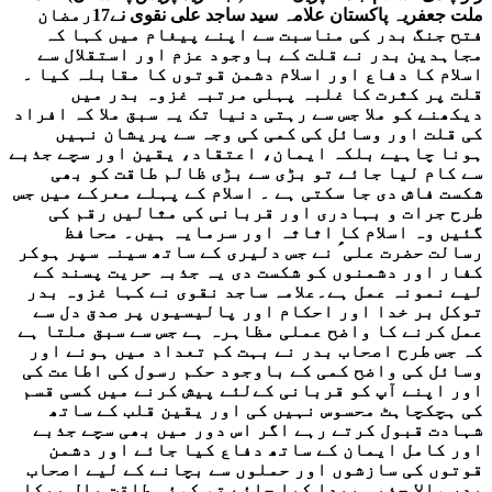
ملت جعفریہ پاکستان علامہ سید ساجد علی نقوی نے17رمضان
فتح جنگ بدر کی مناسبت سے اپنے پیغام میں کہا کہ
مجاہدین بدر نے قلت کے باوجود عزم اور استقلال سے
اسلام کا دفاع اور اسلام دشمن قوتوں کا مقابلہ کیا ۔
قلت پر کثرت کا غلبہ پہلی مرتبہ غزوہ بدر میں
دیکھنے کو ملا جس سے رہتی دنیا تک یہ سبق ملا کہ افراد
کی قلت اور وسائل کی کمی کی وجہ سے پریشان نہیں
ہونا چاہیے بلکہ ایمان، اعتقاد، یقین اور سچے جذبے
سے کام لیا جائے تو بڑی سے بڑی ظالم طاقت کو بھی
شکست فاش دی جا سکتی ہے ۔ اسلام کے پہلے معرکے میں جس
طرح جرات و بہادری اور قربانی کی مثالیں رقم کی
گئیں وہ اسلام کا اثاثہ اور سرمایہ ہیں۔ محافظ
رسالت حضرت علی ؑ نے جس دلیری کے ساتھ سینہ سپر ہوکر
کفار اور دشمنوں کو شکست دی یہ جذبہ حریت پسند کے
لیے نمونہ عمل ہے۔علامہ ساجد نقوی نے کہا غزوہ بدر
توکل بر خدا اور احکام اور پالیسیوں پر صدق دل سے
عمل کرنے کا واضح عملی مظاہرہ ہے جس سے سبق ملتا ہے
کہ جس طرح اصحاب بدر نے بہت کم تعداد میں ہونے اور
وسائل کی واضح کمی کے باوجود حکم رسول کی اطاعت کی
اور اپنے آپ کو قربانی کےلئے پیش کرنے میں کسی قسم
کی ہچکچاہٹ محسوس نہیں کی اور یقین قلب کے ساتھ
شہادت قبول کرتے رہے اگر اس دور میں بھی سچے جذبے
اور کامل ایمان کے ساتھ دفاع کیا جائے اور دشمن
قوتوں کی سازشوں اور حملوں سے بچانے کے لیے اصحاب
بدر والا جذبہ پیدا کیا جائے تو کوئی طاقت بال بیکا