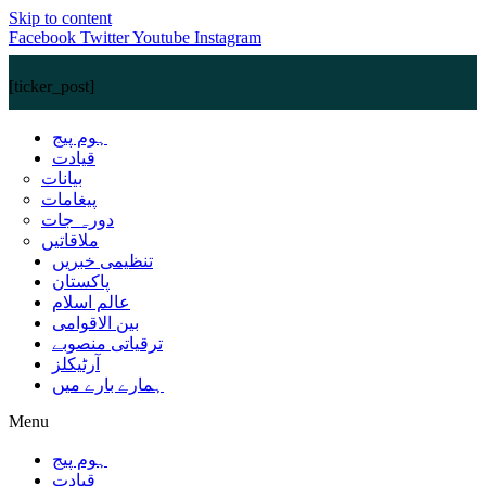
Skip to content
Facebook
Twitter
Youtube
Instagram
[ticker_post]
ہوم پیج
قیادت
بیانات
پیغامات
دورہ جات
ملاقاتیں
تنظیمی خبریں
پاکستان
عالم اسلام
بین الاقوامی
ترقیاتی منصوبے
آرٹیکلز
ہمارے بارے میں
Menu
ہوم پیج
قیادت