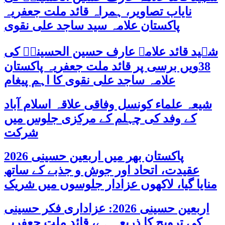
نایاب تصاویر، ہمراہ قائد ملت جعفریہ
پاکستان علامہ سید ساجد علی نقوی
شہید قائد علامہ عارف حسین الحسینیؒ کی
38ویں برسی پر قائد ملت جعفریہ پاکستان
علامہ ساجد علی نقوی کا اہم پیغام
شیعہ علماء کونسل وفاقی علاقہ اسلام آباد
کے وفد کی چہلم کے مرکزی جلوس میں
شرکت
پاکستان بھر میں اربعین حسینی 2026
عقیدت، اتحاد اور جوش و جذبے کے ساتھ
منایا گیا، لاکھوں عزادار جلوسوں میں شریک
اربعین حسینی 2026: عزاداری فکر حسینی
کی ترویج کا ذریعہ ہے، قائد ملت جعفریہ