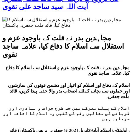
آیت اللہ سید ساجد علی نقوی
مجاہدین بدر نے قلت کے باوجود عزم و
استقلال سے اسلام کا دفاع کیا، علامہ ساجد
نقوی
مجاہدین بدر نے قلت کے باوجود عزم و استقلال سے اسلام کا دفاع
کیا، علامہ ساجد نقوی
اسلام کے دفاع اور اسلام کو اغیار اور دشمن قوتوں کی سازشوں
اور حملوں سے بچانے کےلئے اصحاب بدر والا جذبہ پیدا کریں، قائد
ملت جعفریہ
اسلام کے پہلے معرکے میں جس طرح جرات و بہادری اور
قربانی کی مثالیں رقم کی گئیں وہ اسلام کا اثاثہ اور
سرمایہ ہیں
راولپنڈی/ اسلام آباد29اپریل2021 ء( جعفریہ پریس پاکستان) قائد