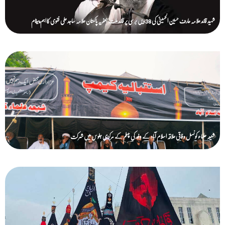
شہید قائد علامہ عارف حسین الحسینیؒ کی 38ویں برسی پر قائد ملت جعفریہ پاکستان علامہ ساجد علی نقوی کا اہم پیغام
شیعہ علماء کونسل وفاقی علاقہ اسلام آباد کے وفد کی چہلم کے مرکزی جلوس میں شرکت