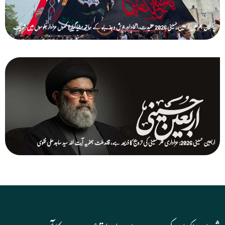
پاکستان بھر میں اربعین حسینی 2026 عقیدت، اتحاد اور جوش و جذبے کے ساتھ منایا گیا، لاکھوں عزادار جلوسوں میں شریک
اربعین حسینی 2026: عزاداری فکر حسینی کی ترویج کا ذریعہ ہے، قائد ملت جعفریہ آیت اللہ سید ساجد علی نقوی