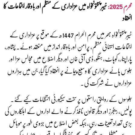
محرم 2025:
خیبر پختونخواہ میں عزاداری کے منظم اور باوقار اجتماعات کا
انعقاد
خیبر پختونخواہ بھر میں محرم الحرام 1447ھ کے موقع پر عزاداری کے
اجتماعات انتہائی منظم، پُرامن اور باوقار انداز میں منعقد ہوئے۔ پشاور،
پاراچنار، کوہاٹ، ہنگو، ڈی آئی خان اور دیگر اضلاع میں مجالس عزا اور
جلوس ہائے عزاداری کا وسیع پیمانے پر انعقاد کیا گیا، جن میں ہزاروں
عزاداروں نے شرکت کی۔
جلوسوں کے روایتی راستوں پر سخت سیکیورٹی انتظامات کیے گئے۔
پولیس، رینجرز اور دیگر قانون نافذ کرنے والے اداروں کے اہلکاروں کی
بڑی تعداد تعینات رہی، جبکہ بعض اضلاع میں جزوی طور پر موبائل