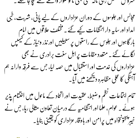
سروس معطل رہی تاکہ کسی بھی ناخوشگوار واقعے سے بچا جا سکے۔
مجالس اور جلوسوں کے دوران عزاداروں کے لیے پانی، شربت، طبی
امداد اور سایہ دار انتظامات کیے گئے۔ مختلف علاقوں میں امام
بارگاہوں اور جلوس کے راستوں پر سبیلیں اور نذر و نیاز کے کیمپس
لگائے گئے۔ متعدد مقامات پر اہل سنت برادری نے بھی
عزاداروں کی خدمت اور استقبال میں حصہ لیا، جس سے فرقہ وارانہ ہم
آہنگی کا عملی مظاہرہ دیکھنے میں آیا۔
تمام اجتماعات نظم و ضبط، عقیدت اور اتحاد کے ماحول میں اختتام پذیر
ہوئے۔ عوام، علما اور انتظامیہ کے درمیان تعاون مثالی رہا، جس نے
خیبر پختونخواہ میں پرامن اور باوقار عزاداری کو یقینی بنایا۔