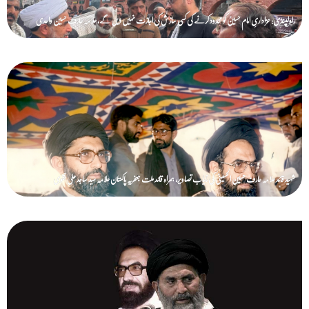
راولپنڈی: عزاداریِ امام حسینؑ کو محدود کرنے کی کسی سازش کی اجازت نہیں دیں گے، علامہ عارف حسین واحدی
شہید قائد علامہ عارف حسین الحسینیؒ کی نایاب تصاویر، ہمراہ قائد ملت جعفریہ پاکستان علامہ سید ساجد علی نقوی