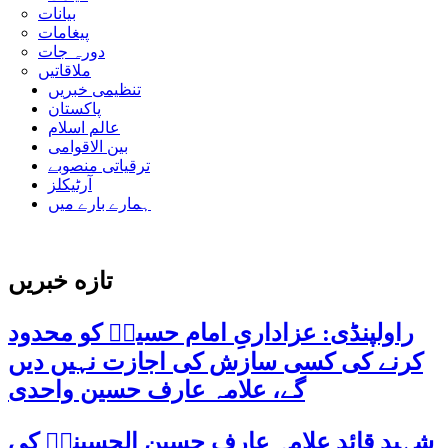
بیانات
پیغامات
دورہ جات
ملاقاتیں
تنظیمی خبریں
پاکستان
عالم اسلام
بین الاقوامی
ترقیاتی منصوبے
آرٹیکلز
ہمارے بارے میں
تازه خبریں
راولپنڈی: عزاداریِ امام حسینؑ کو محدود
کرنے کی کسی سازش کی اجازت نہیں دیں
گے، علامہ عارف حسین واحدی
شہید قائد علامہ عارف حسین الحسینیؒ کی