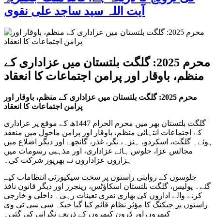
آیت اللہ سید ساجد علی نقوی
محرم 2025: گلگت بلتستان میں عزاداری کے
منظم، باوقار اور پرامن اجتماعات کا انعقاد
محرم 2025: گلگت بلتستان میں عزاداری کے منظم، باوقار اور
پرامن اجتماعات کا انعقاد
گلگت بلتستان بھر میں محرم الحرام 1447ھ کے موقع پر عزاداری
کے اجتماعات انتہائی منظم، باوقار اور پرامن ماحول میں منعقد
ہوئے۔ گلگت، اسکردو، ہنزہ، نگر، غذر، گانچھے اور دیگر اضلاع میں
مجالس عزا، جلوس ہائے عزاداری، اور مذہبی رسومات میں
ہزاروں عزاداروں نے بھرپور شرکت کی۔
جلوسوں کے روایتی راستوں پر سخت سیکیورٹی انتظامات کیے
گئے۔ پولیس، گلگت بلتستان اسکاؤٹس، رینجرز اور دیگر قانون نافذ
کرنے والے اداروں کی بھاری نفری تعینات رہی۔ داخلی و خارجی
راستوں پر چیکنگ کا مؤثر نظام قائم کیا گیا جبکہ سی سی ٹی وی
کیمروں اور ڈرون کیمروں کے ذریعے نگرانی کی گئی۔