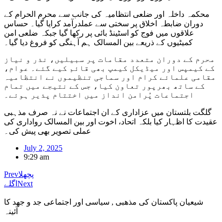
محکمہ داخلہ اور ضلعی انتظامیہ کی جانب سے محرم الحرام کے
دوران ضابطہ اخلاق پر سختی سے عملدرآمد کرایا گیا۔ حساس
علاقوں میں فوج کو اسٹینڈ بائی پر رکھا گیا جبکہ ضلعی امن
کمیٹیوں کے ذریعے بین المسالک ہم آہنگی کو فروغ دیا گیا۔
محرم کے دوران متعدد مقامات پر سبیلیں، نذر و نیاز
کے کیمپس اور میڈیکل کیمپ بھی قائم کیے گئے۔ عوام،
مقامی علمائے کرام اور سماجی تنظیموں نے انتظامیہ
کے ساتھ بھرپور تعاون کیا، جس کے نتیجے میں تمام
اجتماعات پُرامن انداز میں اختتام پذیر ہوئے۔
گلگت بلتستان میں عزاداری کے ان اجتماعات نے نہ صرف مذہبی
عقیدت کا اظہار کیا بلکہ اتحاد، اخوت اور بین المسالک رواداری کی
عملی تصویر بھی پیش کی۔
July 2, 2025
9:29 am
پچھلا
Prev
Next
اگلے
شیعیان پاکستان کی مذهبی , سیاسی اور اجتماعی جد و جهد کا
آئینہ