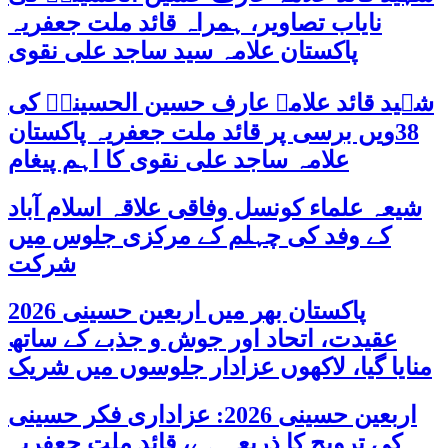
نایاب تصاویر، ہمراہ قائد ملت جعفریہ
پاکستان علامہ سید ساجد علی نقوی
شہید قائد علامہ عارف حسین الحسینیؒ کی
38ویں برسی پر قائد ملت جعفریہ پاکستان
علامہ ساجد علی نقوی کا اہم پیغام
شیعہ علماء کونسل وفاقی علاقہ اسلام آباد
کے وفد کی چہلم کے مرکزی جلوس میں
شرکت
پاکستان بھر میں اربعین حسینی 2026
عقیدت، اتحاد اور جوش و جذبے کے ساتھ
منایا گیا، لاکھوں عزادار جلوسوں میں شریک
اربعین حسینی 2026: عزاداری فکر حسینی
کی ترویج کا ذریعہ ہے، قائد ملت جعفریہ