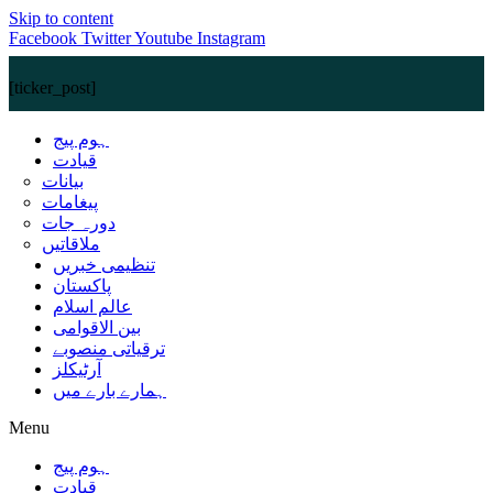
Skip to content
Facebook
Twitter
Youtube
Instagram
[ticker_post]
ہوم پیج
قیادت
بیانات
پیغامات
دورہ جات
ملاقاتیں
تنظیمی خبریں
پاکستان
عالم اسلام
بین الاقوامی
ترقیاتی منصوبے
آرٹیکلز
ہمارے بارے میں
Menu
ہوم پیج
قیادت