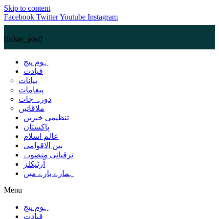
Skip to content
Facebook
Twitter
Youtube
Instagram
[ticker_post]
ہوم پیج
قیادت
بیانات
پیغامات
دورہ جات
ملاقاتیں
تنظیمی خبریں
پاکستان
عالم اسلام
بین الاقوامی
ترقیاتی منصوبے
آرٹیکلز
ہمارے بارے میں
Menu
ہوم پیج
قیادت