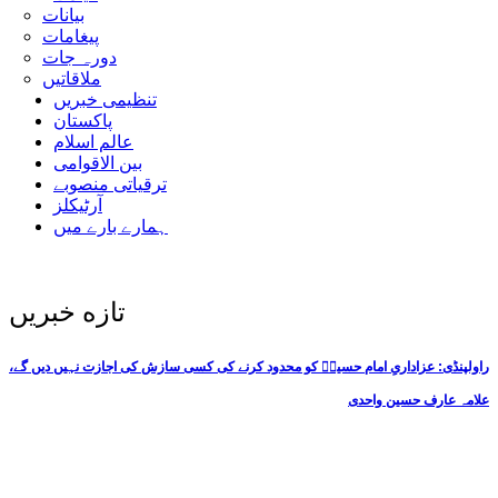
بیانات
پیغامات
دورہ جات
ملاقاتیں
تنظیمی خبریں
پاکستان
عالم اسلام
بین الاقوامی
ترقیاتی منصوبے
آرٹیکلز
ہمارے بارے میں
تازه خبریں
راولپنڈی: عزاداریِ امام حسینؑ کو محدود کرنے کی کسی سازش کی اجازت نہیں دیں گے،
علامہ عارف حسین واحدی