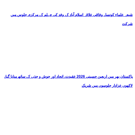
شیعہ علماء کونسل وفاقی علاقہ اسلام آباد کے وفد کی چہلم کے مرکزی جلوس میں
شرکت
پاکستان بھر میں اربعین حسینی 2026 عقیدت، اتحاد اور جوش و جذبے کے ساتھ منایا گیا،
لاکھوں عزادار جلوسوں میں شریک