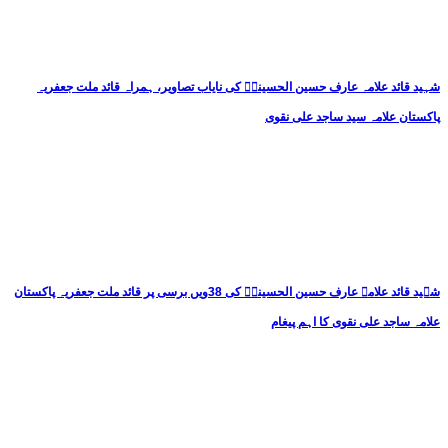
شہید قائد علامہ عارف حسین الحسینیؒ کی نایاب تصاویر، ہمراہ قائد ملت جعفریہ
پاکستان علامہ سید ساجد علی نقوی
شہید قائد علامہ عارف حسین الحسینیؒ کی 38ویں برسی پر قائد ملت جعفریہ پاکستان
علامہ ساجد علی نقوی کا اہم پیغام