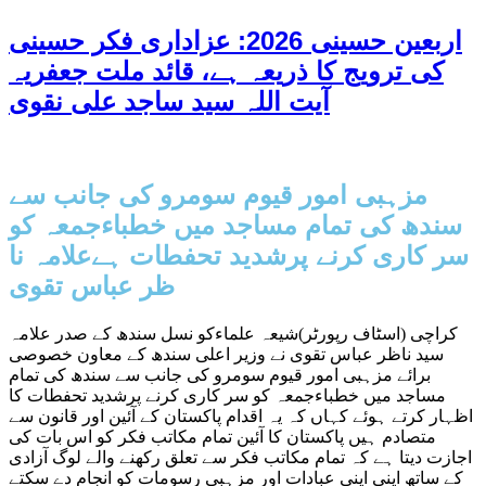
اربعین حسینی 2026: عزاداری فکر حسینی
کی ترویج کا ذریعہ ہے، قائد ملت جعفریہ
آیت اللہ سید ساجد علی نقوی
مزہبی امور قیوم سومرو کی جانب سے
سندھ کی تمام مساجد میں خطباءجمعہ کو
سر کاری کرنے پرشدید تحفطات ہےعلامہ نا
ظر عباس تقوی
کراچی (اسٹاف رپورٹر)شیعہ علماءکو نسل سندھ کے صدر علامہ
سید ناظر عباس تقوی نے وزیر اعلی سندھ کے معاون خصوصی
برائے مزہبی امور قیوم سومرو کی جانب سے سندھ کی تمام
مساجد میں خطباءجمعہ کو سر کاری کرنے پرشدید تحفطات کا
اظہار کرتے ہوئے کہاں کہ یہ اقدام پاکستان کے آئین اور قانون سے
متصادم ہیں پاکستان کا آئین تمام مکاتب فکر کو اس بات کی
اجازت دیتا ہے کہ تمام مکاتب فکر سے تعلق رکھنے والے لوگ آزادی
کے ساتھ اپنی اپنی عبادات اور مزہبی رسومات کو انجام دے سکتے