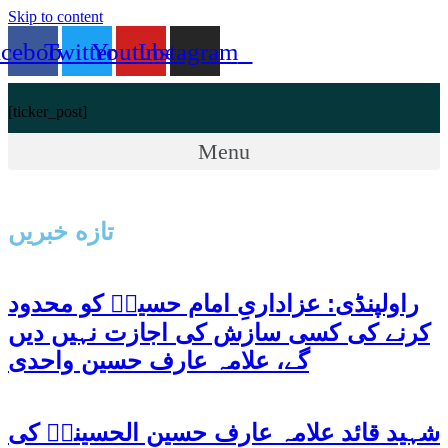
Skip to content
acebook
Twitter
Youtube
Instagram
[ticker_post]
Menu
تازه خبریں
راولپنڈی: عزاداریِ امام حسینؑ کو محدود
کرنے کی کسی سازش کی اجازت نہیں دیں
گے، علامہ عارف حسین واحدی
شہید قائد علامہ عارف حسین الحسینیؒ کی