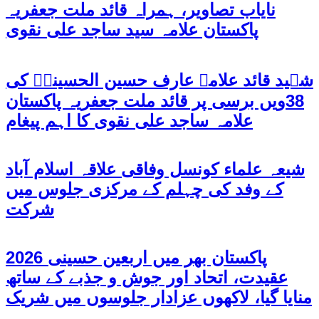
نایاب تصاویر، ہمراہ قائد ملت جعفریہ
پاکستان علامہ سید ساجد علی نقوی
شہید قائد علامہ عارف حسین الحسینیؒ کی
38ویں برسی پر قائد ملت جعفریہ پاکستان
علامہ ساجد علی نقوی کا اہم پیغام
شیعہ علماء کونسل وفاقی علاقہ اسلام آباد
کے وفد کی چہلم کے مرکزی جلوس میں
شرکت
پاکستان بھر میں اربعین حسینی 2026
عقیدت، اتحاد اور جوش و جذبے کے ساتھ
منایا گیا، لاکھوں عزادار جلوسوں میں شریک