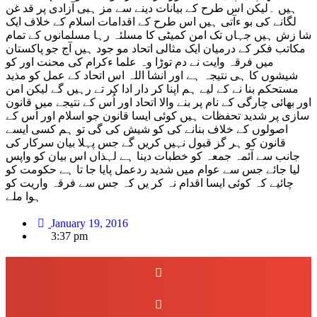
ہیں ۔لیکن اس طرح کے بیانات دینے سے مز ہبی آزادی پر قد غن
لگانے کی بو ءآتی ہیں اس طرح کے اقدامات اسلام کے خلاف ایک
شا زش ہیں جہاں تک امن کمیٹی کا مسلئہ رہا مسلمانوں کے تمام
مکاتب فکر کے درمیان ایک مثالی اتحاد مو جود ہیں آج جو پاکستان
میں فرقہ وایت نے دم توڑا وہ علما ءکرام کی محنت اور کو
شیشوں کا ہی نتیجہ ہے اور انشا اللہ اس اتحاد کے عمل کو مذید
مستحکم بنا نے کے لیے ہم اپنا کر دار ادا کر تے رہیں گے لیکن امن
اور بھائی چارگی کے نام پر بنے والا اتحاد اور اُس کے نتیجے میں قانون
سازی پر شدید تحفظات ہیں کوئی ایسا قانون جو اسلام اور اُس کے
اصولوں کے خلاف بنانے کی کو شیش کی گی تو ہم کسی ایسے
قانون کو ہر گز قبول نہیں کریں گے جس پہلا بیان سرکار کی
جانب سے آئمہ جمعہ کو خطبات دینا ہے لہذاں اس بیان کو واپس
لیا جائے جس سے عوام میں شدید ردعمل پایا جا تا ہے حکومت کو
چائیے کہ کوئی ایسا اقدام نہ کر یں کہ جس سے فرقہ واریت کو
ہوا ملے
January 19, 2016
3:37 pm