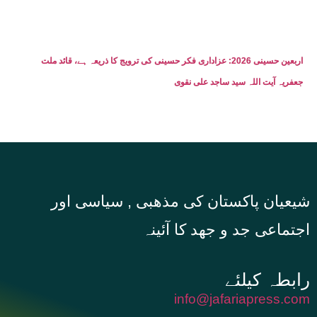
اربعین حسینی 2026: عزاداری فکر حسینی کی ترویج کا ذریعہ ہے، قائد ملت
جعفریہ آیت اللہ سید ساجد علی نقوی
شیعیان پاکستان کی مذهبی , سیاسی اور
اجتماعی جد و جهد کا آئینہ
info@jafariapress.com​