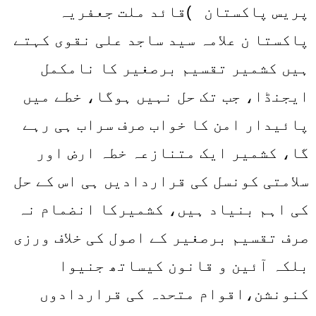
پریس پاکستان )قائد ملت جعفریہ
پاکستا ن علامہ سید ساجد علی نقوی کہتے
ہیں کشمیر تقسیم برصغیر کا نامکمل
ایجنڈا، جب تک حل نہیں ہوگا، خطے میں
پائیدار امن کا خواب صرف سراب ہی رہے
گا، کشمیر ایک متنازعہ خطہ ارض اور
سلامتی کونسل کی قراردادیں ہی اس کے حل
کی اہم بنیاد ہیں، کشمیرکا انضمام نہ
صرف تقسیم برصغیر کے اصول کی خلاف ورزی
بلکہ آئین و قانون کیساتھ جنیوا
کنونشن،اقوام متحدہ کی قراردادوں