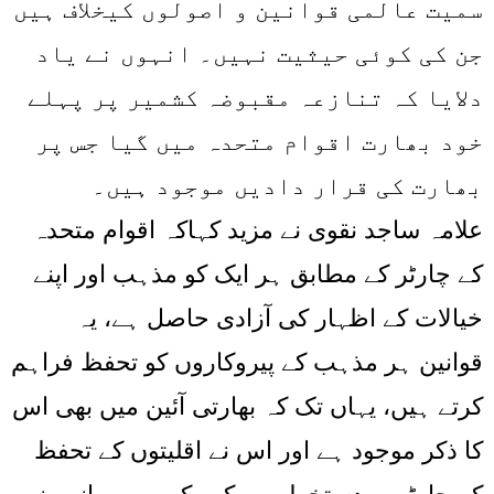
سمیت عالمی قوانین و اصولوں کیخلاف ہیں
جن کی کوئی حیثیت نہیں۔ انہوں نے یاد
دلایا کہ تنازعہ مقبوضہ کشمیر پر پہلے
خود بھارت اقوام متحدہ میں گیا جس پر
بھارت کی قرار دادیں موجود ہیں۔
علامہ ساجد نقوی نے مزید کہاکہ اقوام متحدہ
کے چارٹر کے مطابق ہر ایک کو مذہب اور اپنے
خیالات کے اظہار کی آزادی حاصل ہے، یہ
قوانین ہر مذہب کے پیروکاروں کو تحفظ فراہم
کرتے ہیں، یہاں تک کہ بھارتی آئین میں بھی اس
کا ذکر موجود ہے اور اس نے اقلیتوں کے تحفظ