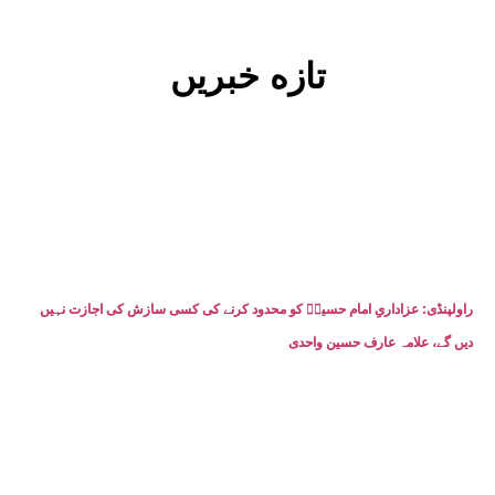
تازه خبریں
راولپنڈی: عزاداریِ امام حسینؑ کو محدود کرنے کی کسی سازش کی اجازت نہیں
دیں گے، علامہ عارف حسین واحدی