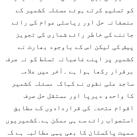
کو تسلیم کرتے ہوئے مسئلہ کشمیر کے
منصفانہ حل اور ریاستی عوام کی رائے
جاننے کی خاطر رائے شماری کی تجویز
پیش کی لیکن اس کے باوجود بھارت نے
کشمیر پر اپنے غاصبانہ تسلط کو نہ صرف
برقرار رکھا ہوا ہے ۔آخر میں علامہ
ساجد علی نقوی نے کہاکہ مسئلہ کشمیر
کا واحد، دیرپا اور مستقل حل صرف
اقوام متحدہ کی قراردادوں کے مطابق
استصواب رائے سے ہی ممکن ہے۔کشمیریوں
سمیت پاکستان کا بھی یہی مطالبہ ہے کہ