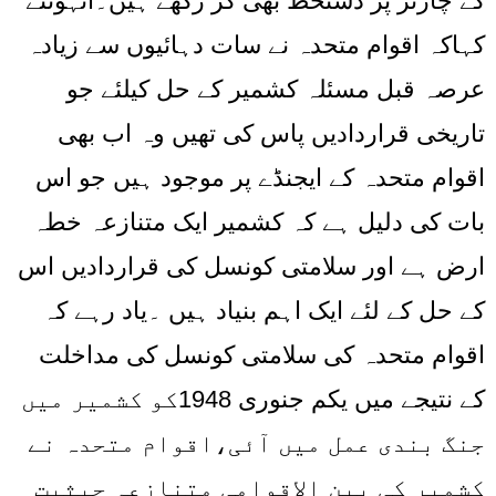
کے چارٹر پر دستخط بھی کر رکھے ہیں۔انہوںنے
کہاکہ اقوام متحدہ نے سات دہائیوں سے زیادہ
عرصہ قبل مسئلہ کشمیر کے حل کیلئے جو
تاریخی قراردادیں پاس کی تھیں وہ اب بھی
اقوام متحدہ کے ایجنڈے پر موجود ہیں جو اس
بات کی دلیل ہے کہ کشمیر ایک متنازعہ خطہ
ارض ہے اور سلامتی کونسل کی قراردادیں اس
کے حل کے لئے ایک اہم بنیاد ہیں ۔یاد رہے کہ
اقوام متحدہ کی سلامتی کونسل کی مداخلت
کے نتیجے میں یکم جنوری 1948کو کشمیر میں
جنگ بندی عمل میں آئی،اقوام متحدہ نے
کشمیر کی بین الاقوامی متنازعہ حیثیت