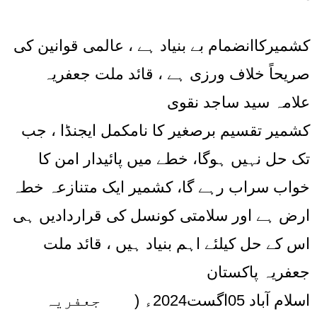
کشمیرکاانضمام بے بنیاد ہے ، عالمی قوانین کی
صریحاً خلاف ورزی ہے ، قائد ملت جعفریہ
علامہ سید ساجد نقوی
کشمیر تقسیم برصغیر کا نامکمل ایجنڈا ، جب
تک حل نہیں ہوگا، خطے میں پائیدار امن کا
خواب سراب رہے گا، کشمیر ایک متنازعہ خطہ
ارض ہے اور سلامتی کونسل کی قراردادیں ہی
اس کے حل کیلئے اہم بنیاد ہیں ، قائد ملت
جعفریہ پاکستان
اسلام آباد 05اگست2024ء ( جعفریہ