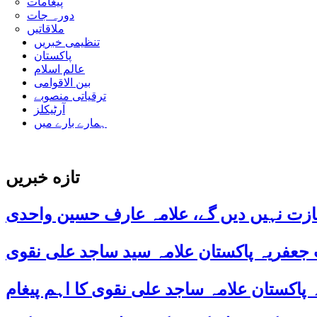
پیغامات
دورہ جات
ملاقاتیں
تنظیمی خبریں
پاکستان
عالم اسلام
بین الاقوامی
ترقیاتی منصوبے
آرٹیکلز
ہمارے بارے میں
تازه خبریں
ازت نہیں دیں گے، علامہ عارف حسین واحدی
 جعفریہ پاکستان علامہ سید ساجد علی نقوی