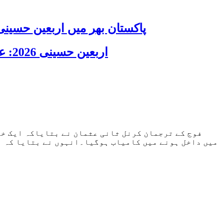
پاکستان بھر میں اربعین حسینی 2026 عقیدت، اتحاد اور جوش و جذبے کے ساتھ منایا گیا، لاکھوں عزادار جلوسوں میں
اربعین حسینی 2026: عزاداری فکر حسینی کی ترویج کا ذریعہ ہے، قائد ملت جعفریہ آیت اللہ سید ساجد علی نقوی
فوج کے ترجمان کرنل ثانی عثمان نے بتایاکہ ایک خو
میں داخل ہونے میں کامیاب ہوگیا۔انہوں نے بتایا کہ اس