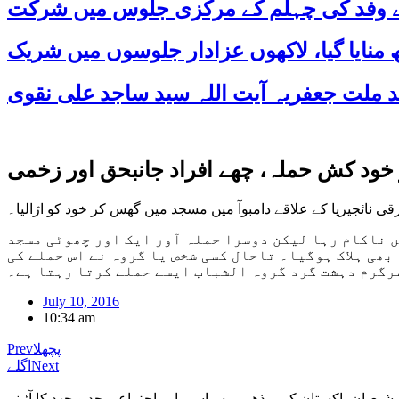
 کے وفد کی چہلم کے مرکزی جلوس میں شرکت
خود کش حملہ، چھے افراد جانبحق اور زخمی
 نائجیریا کے علاقے دامبوآ میں مسجد میں گھس کر خود کو اڑالیا۔
 ناکام رہا لیکن دوسرا حملہ آور ایک اور چھوٹی مسجد
ھی ہلاک ہوگیا۔ تاحال کسی شخص یا گروہ نے اس حملے کی
سرگرم دہشت گرد گروہ الشباب ایسے حملے کرتا رہتا ہے۔
July 10, 2016
10:34 am
پچھلا
Prev
Next
اگلے
شیعیان پاکستان کی مذهبی , سیاسی اور اجتماعی جد و جهد کا آئینہ