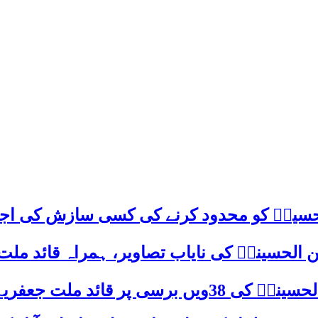
م حسینؑ کو محدود کرنے کی کسی سازش کی اج
 الحسینیؒ کی نایاب تصاویر، ہمراہ قائد ملت
علامہ ساجد علی نقوی کا اہم پیغام