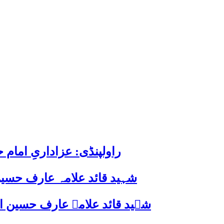
راولپنڈی: عزاداریِ اما
شہید قائد علامہ عارف حسین
شہید قائد علامہ عارف حسین الحسینیؒ کی 38ویں برسی پر قائد ملت جعفریہ پاکستان 