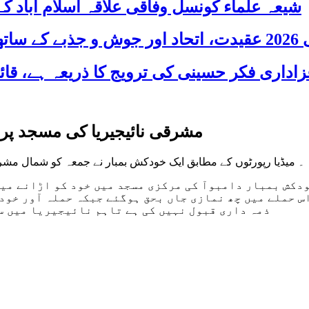
شیعہ علماء کونسل وفاقی علاقہ اسلام آباد
 شریک
مشرقی نائیجیریا کی مسجد پر 
۔ میڈیا رپورٹوں کے مطابق ایک خودکش بمبار نے جمعہ کو شمال مشرقی
دکش بمبار دامبوآ کی مرکزی مسجد میں خود کو اڑانے میں
 حملے میں چھ نمازی جاں بحق ہوگئے جبکہ حملہ آور خود ب
ذمہ داری قبول نہیں کی ہے تاہم نا‏ئیجیریا میں 