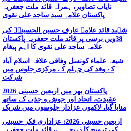
نایاب تصاویر، ہمراہ قائد ملت جعفریہ
پاکستان علامہ سید ساجد علی نقوی
شہید قائد علامہ عارف حسین الحسینیؒ کی
38ویں برسی پر قائد ملت جعفریہ پاکستان
علامہ ساجد علی نقوی کا اہم پیغام
شیعہ علماء کونسل وفاقی علاقہ اسلام آباد
کے وفد کی چہلم کے مرکزی جلوس میں
شرکت
پاکستان بھر میں اربعین حسینی 2026
عقیدت، اتحاد اور جوش و جذبے کے ساتھ
منایا گیا، لاکھوں عزادار جلوسوں میں شریک
اربعین حسینی 2026: عزاداری فکر حسینی
کی ترویج کا ذریعہ ہے، قائد ملت جعفریہ