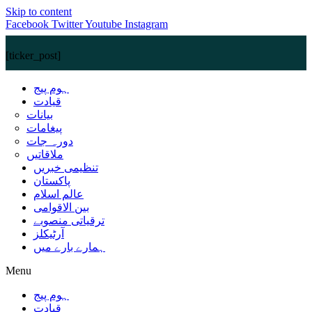
Skip to content
Facebook
Twitter
Youtube
Instagram
[ticker_post]
ہوم پیج
قیادت
بیانات
پیغامات
دورہ جات
ملاقاتیں
تنظیمی خبریں
پاکستان
عالم اسلام
بین الاقوامی
ترقیاتی منصوبے
آرٹیکلز
ہمارے بارے میں
Menu
ہوم پیج
قیادت