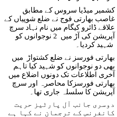
کشمیر میڈیا سروس کے مطابق
غاصب بھارتی فوج نے ضلع شوپیاں کے
علاقے ڈائرو کیگام میں نام نہاد سرچ
آپریشن کی آڑ میں 2 نوجوانوں کو
شہید کردیا۔
بھارتی فورسز نے ضلع کشتواڑ میں
بھی دو نوجوانوں کو شہید کیا تاہم
آخری اطلاعات تک دونوں اضلاع میں
بھارتی فورسزکا محاصرہ اور سرچ
آپریشن کا سلسلہ جاری تھا۔
دوسری جانب آل پارٹیز حریت
کانفرنس کے ترجمان نے کہا ہے