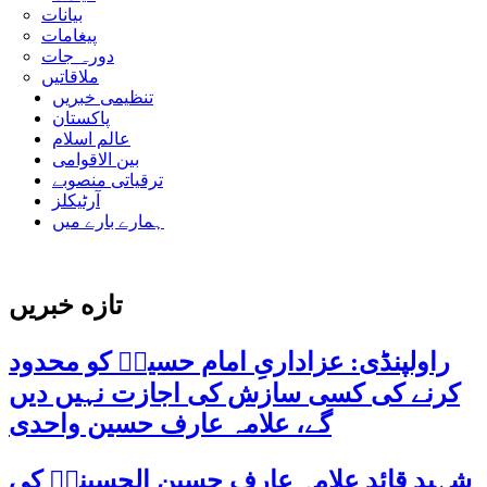
بیانات
پیغامات
دورہ جات
ملاقاتیں
تنظیمی خبریں
پاکستان
عالم اسلام
بین الاقوامی
ترقیاتی منصوبے
آرٹیکلز
ہمارے بارے میں
تازه خبریں
راولپنڈی: عزاداریِ امام حسینؑ کو محدود
کرنے کی کسی سازش کی اجازت نہیں دیں
گے، علامہ عارف حسین واحدی
شہید قائد علامہ عارف حسین الحسینیؒ کی