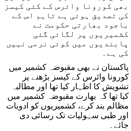
بھی کورونا وائرس کے کئی کیسز
کی تصدیق ہوئی ہے تاہم اس کے
باجود بھارتی حکومت نے
کشمیریوں پر لگائی گئی
پابندیوں میں کوئی نرمی نہیں
کی ہے۔
پاکستان نے بھی مقبوضہ کشمیر میں
کورونا وائرس کے کیسز بڑھنے پر
تشویش کا اظہار کیا تھا اور مطالبہ
کیا تھا کہ بھارت مقبوضہ کشمیر میں
مظالم بند کرے، کشمیریوں کو ادویات
اور طبی سہولیات تک رسائی دی
جائے۔