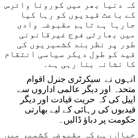
کہ دنیا بھر میں کورونا وائرس
کے باعث قیدیوں کو رہا کیا
جارہا ہے تاہم مقبوضہ وادی
میں بھارتی فوج غیرقانونی
طور پر نظربند کشمیریوں کی
قید کو طول دیکر سیاسی انتقام
کا نشانہ بنا رہی ہے۔
انہوں نے سیکرٹری جنرل اقوام
متحدہ اور دیگر عالمی اداروں سے
اپیل کی کہ حریت قیادت اور دیگر
قیدیوں کی رہائی کے لیے بھارتی
حکومت پر دباؤ ڈالیں۔
خیال رہے کہ مقبوضہ کشمیر میں