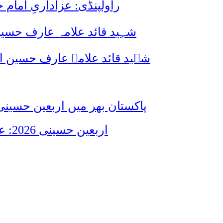
راولپنڈی: عزاداریِ اما
شہید قائد علامہ عارف حسین
شہید قائد علامہ عارف حسین الحسینیؒ کی 38ویں برسی پر قائد ملت جعفریہ پاکستان 
پاکستان بھر میں اربعین حسینی 2026 عقیدت، اتحاد اور جوش و جذبے کے ساتھ منایا گیا، لاکھوں عزادار جلوسوں میں
اربعین حسینی 2026: عزاداری فکر حسینی کی ترویج کا ذریعہ ہے، قائد ملت جعفریہ آیت اللہ سید ساجد علی نقوی