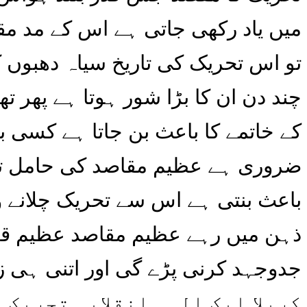
میں یاد رکھی جاتی ہے اس کے مد مقا
تو اس تحریک کی تاریخ سیاہ دھبوں
چند دن ان کا بڑا شور ہوتا ہے پھر 
کے خاتمے کا باعث بن جاتا ہے کسی ب
ضروری ہے عظیم مقاصد کی حامل ت
باعث بنتی ہے اس سے تحریک چلانے وا
ذہن میں رہے عظیم مقاصد عظیم قربان
جدوجہد کرنی پڑے گی اور اتنی ہی زیا
کربلا ایک الہی انقلابی تحریک 