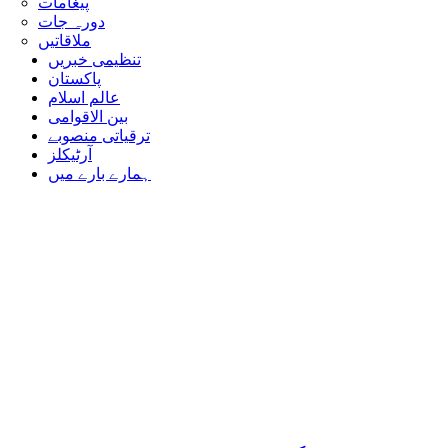
پیغامات
دورہ جات
ملاقاتیں
تنظیمی خبریں
پاکستان
عالم اسلام
بین الاقوامی
ترقیاتی منصوبے
آرٹیکلز
ہمارے بارے میں