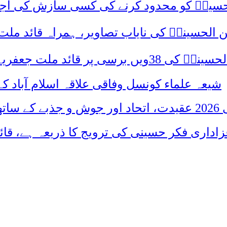
م حسینؑ کو محدود کرنے کی کسی سازش کی اج
 الحسینیؒ کی نایاب تصاویر، ہمراہ قائد ملت
علامہ ساجد علی نقوی کا اہم پیغام
شیعہ علماء کونسل وفاقی علاقہ اسلام آباد
 شریک