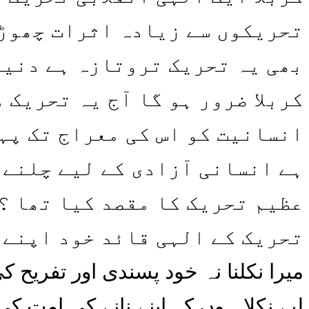
بھی یہ تحریک تروتازہ ہے دنیا
کربلا ضرور ہو گا آج یہ تحریک 
انسانیت کو اس کی معراج تک پہن
ہے انسانی آزادی کے لیے چلنے 
عظیم تحریک کا مقصد کیا تھا ؟
تحریک کے الہی قائد خود اپنے 
میرا نکلنا نہ خود پسندی اور تفری
لیے نکلا ہوں کہ اپنے نانے کی امت ک