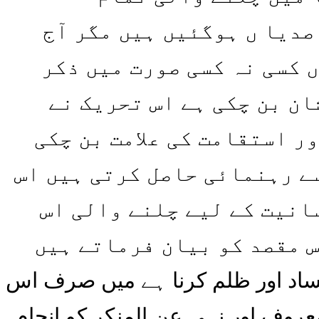
حریکوں سے زیادہ اثرات چھوڑے ہیں ۶۱ہجری سے لے کر آج تک ۱۴ صدیا ں ہوگئیں ہیں مگر آج
 کسی نہ کسی صورت میں ذکر
ان بن چکی ہے اس تحریک نے
ر استقامت کی علامت بن چکی
ے رہنمائی حاصل کرتی ہیں اس
انیت کے لیے چلنے والی اس
س مقصد کو بیان فرماتے ہیں
فساد اور ظلم کرنا ہے میں صرف اس
معروف اور نہی عن المنکر کو انجام