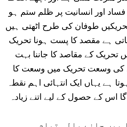
فساد اور انسانیت پر ظلم ستم ہو
حریکیں طوفان کی طرح اٹھتی ہیں
جاتی ہے مقصد کا پست ہونا تحریک
 تحریک کے مقاصد کا جاننا بہت
 کی وسعت تحریک میں وسعت کا
تا ہے یہاں ایک انتہائی اہم نقطہ
ا اس کے حصول کے لیے اتنے زیادہ
ا میں چلنے والی تمام