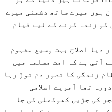
ن ہوں میرے ساتھ دشمنی میرے
 کو زندہ کرنے کے لیے قیام
ر دیا اصلاح بہت وسیع مفہوم
ے آتی ہے کہ امت مسلمہ میں
ظام زندگی کا تصور دم توڑ رہا
ورہ تھا آمریت اسلامی
جر کی جڑیں کھوکھلی کی جا
 کے لبادے میں پیش کیا جا رہا