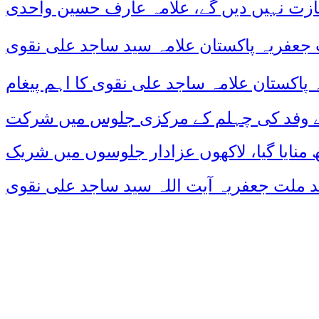
ازت نہیں دیں گے، علامہ عارف حسین واحدی
 جعفریہ پاکستان علامہ سید ساجد علی نقوی
 کے وفد کی چہلم کے مرکزی جلوس میں شرکت