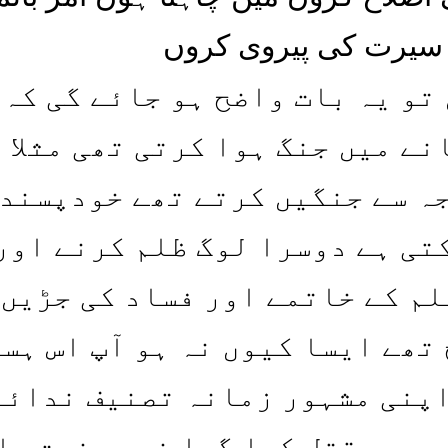
 کی سیرت کی پیروی کروں
تو یہ بات واضح ہو جائے گی کہ
نے میں جنگ ہوا کرتی تھی مثلا 
ہ سے جنگیں کرتے تھے خودپسند
تی ہے دوسرا لوگ ظلم کرنے اور 
لم کے خاتمے اور فساد کی جڑیں
تھے ایسا کیوں نہ ہو آپ اس ہس
پنی مشہور زمانہ تصنیف ندائے
جہ سے قتل کیا گیا خود حضرت عل