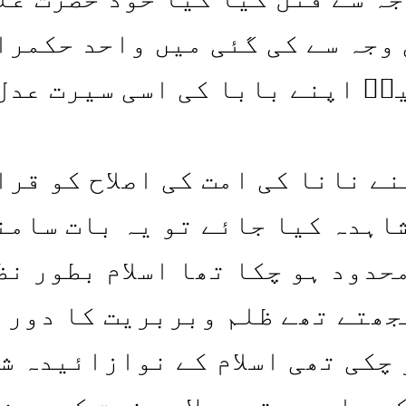
 وجہ سے کی گئی میں واحد حکمرا
نؑ اپنے بابا کی اسی سیرت عدل
ے نانا کی امت کی اصلاح کو قرا
شاہدہ کیا جائے تو یہ بات سامن
محدود ہو چکا تھا اسلام بطور ن
جھتے تھے ظلم وبربریت کا دور د
چکی تھی اسلام کے نوازائیدہ ش
ی جا رہی تھیں لا دینیت کو دین