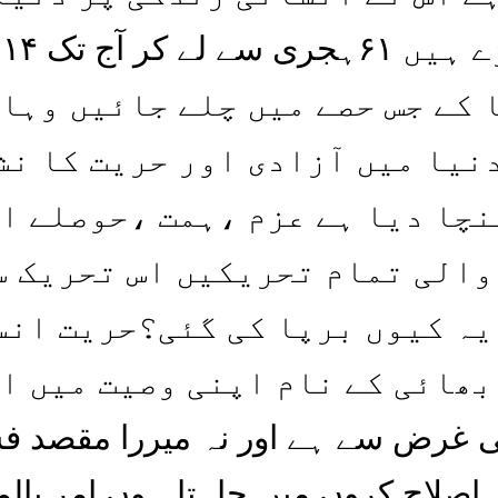
ت
 کے جس حصے میں چلے جائیں وہاں
دنیا میں آزادی اور حریت کا نش
چا دیا ہے عزم ،ہمت ،حوصلے او
والی تمام تحریکیں اس تحریک س
یہ کیوں برپا کی گئی؟حریت انس
بھائی کے نام اپنی وصیت میں ا
ح کی غرض سے ہے اور نہ میررا مقصد 
ی اصلاح کروں میں چاہتا ہوں امر بال