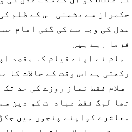
حکمران سے دشمنی اس کے ظلم کی
عدل کی وجہ سے کی گئی امام حسی
فرما رہے ہیں
امام نے اپنے قیام کا مقصد اپن
رکھتی ہے اس وقت کے حالات کا م
اسلام فقط نماز روزے کی حد تک 
تھا لوگ فقط عبادات کو دین سم
معاشرے کواپنے پنجوں میں جکڑ 
رہی تھیں اسلامی اقدار پامال ک