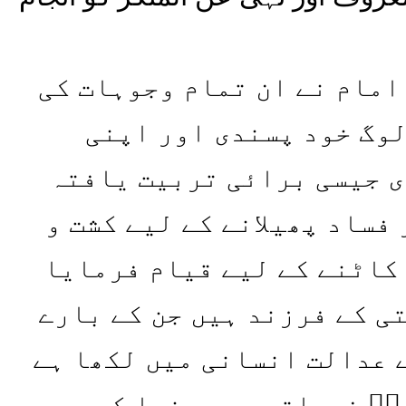
 امام نے ان تمام وجوہات کی
لوگ خود پسندی اور اپنی
ی جیسی برائی تربیت یافتہ
فساد پھیلانے کے لیے کشت و
 کاٹنے کے لیے قیام فرمایا
تی کے فرزند ہیں جن کے بارے
 عدالت انسانی میں لکھا ہے
یؑ فرماتے ہیں دنیا کے ہر