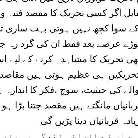
بل اگر کسی تحریک کا مقصد فتنہ و 
 کے سوا کچھ نہیں ہوتی بہت ساری ت
تھوڑے عرصے بعد فقط ان کی گرد رہ 
ھی تحریک کا مشاہدہ کرنے کے لیے اس
حریکیں ہی عظیم ہوتی ہیں مقاصد
لے کی حیثیت، سوچ ،فکر کا اندازہ ہو
یاں مانگتے ہیں مقصد جتنا بڑا ہو گ
دہ قربانیاں دینا پڑیں گی
ہے اس نے انسانی زندگی پر دنی