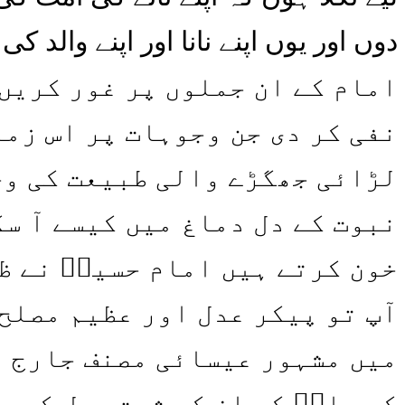
دوں اور یوں اپنے نانا اور اپنے والد
امام کے ان جملوں پر غور کریں 
نفی کر دی جن وجوہات پر اس زما
لڑائی جھگڑے والی طبیعت کی وج
نبوت کے دل دماغ میں کیسے آ سک
خون کرتے ہیں امام حسینؑ نے ظ
آپ تو پیکر عدل اور عظیم مصلح 
میں مشہور عیسائی مصنف جارج ا
کہ علیؑ کو ان کے شدت عدل کی و