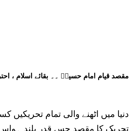
مقصد قیام امام حسینؑ ۔۔ بقائے اسلام ، احتر
دنیا میں اٹھنے والی تمام تحریکیں
تحریک کا مقصد جس قدر بلند ہواس ت