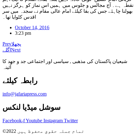
نقطہ ہے۔ آج مجالس و جلوس میں ہمیں اس نماز کو ہرگز نہیں
بھولنا چاہئے جس کی بقا کیلئے امام عالی مقام نے سجدہ میں سر
اقدس کٹوایا تھا۔
October 14, 2016
3:23 pm
پچھلا
Prev
Next
اگلے
شیعیان پاکستان کی مذهبی , سیاسی اور اجتماعی جد و جهد کا
آئینہ
info@jafariapress.com​
سوشل میڈیا لنکس
Facebook-f
Youtube
Instagram
Twitter
©2022 تمام جملہ حقوق محفوظ ہیں