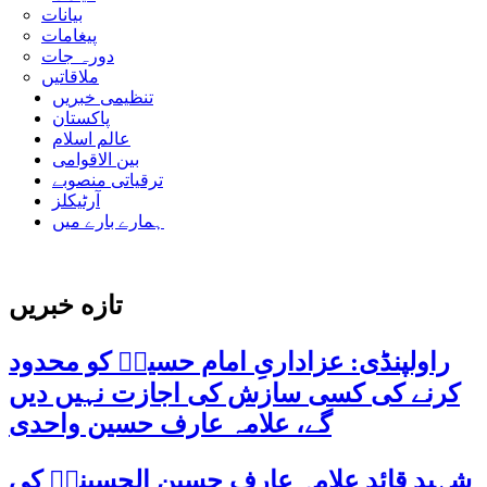
بیانات
پیغامات
دورہ جات
ملاقاتیں
تنظیمی خبریں
پاکستان
عالم اسلام
بین الاقوامی
ترقیاتی منصوبے
آرٹیکلز
ہمارے بارے میں
تازه خبریں
راولپنڈی: عزاداریِ امام حسینؑ کو محدود
کرنے کی کسی سازش کی اجازت نہیں دیں
گے، علامہ عارف حسین واحدی
شہید قائد علامہ عارف حسین الحسینیؒ کی