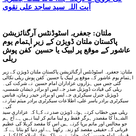
آیت اللہ سید ساجد علی نقوی
ملتان: جعفریہ اسٹوڈنٹس آرگنائزیشن
پاکستان ملتان ڈویژن کے زیر اہتمام یوم
عاشور کے موقع پر لبیک یا حسین ؑ کفن پوش
ریلی
ملتان: جعفریہ اسٹوڈنٹس آرگنائزیشن پاکستان ملتان ڈویژن کے زیر
اہتمام یوم عاشور کے موقع پر لبیک یا حسین ؑ کفن پوش ریلی نکالی
گئی جس میں ہزاروں عزاداران امام حسین ؑ نے شرکت کی۔
ریلی کی قیادت ڈویژنل صدر جے ایس او برادر ذیشان شمسی،
ڈویژںل جنرل سیکرٹری جے ایس او برادر حیدر زمان، فنانس
سیکرٹری برادر یاسر علی، اطلاعات سیکرٹری برادر میثم تمار نے
کی۔
ریلی میں خطاب کرتے ہوئے ڈویژن صدر نے کہا کہ عزاداری سید
الشہدأ کا مقصدر ہرگر فقط رو لینا ماتم کر لینا نہیں ہے آج ہم
جو مجالس اور ماتم برپا کرتے ہیں اس کا مقصد کربلا کی عظیم
قربانی کے حقیقی مقصد کو زندہ رکھنا ہے اور دنیا کو بتانا ہے کہ
قربانی امام حسین ؑ کوئی حادثہ نہیں بلکہ بقائے اسلام کا ایک اہم