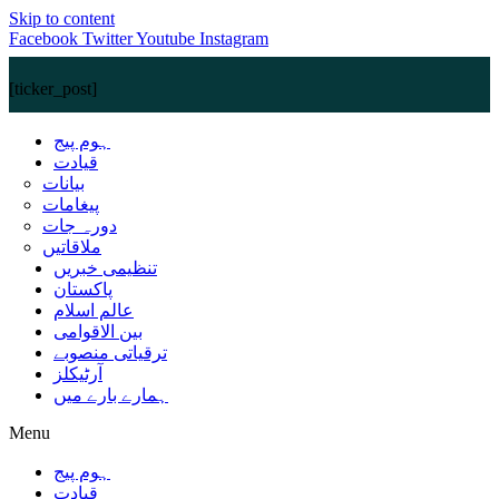
Skip to content
Facebook
Twitter
Youtube
Instagram
[ticker_post]
ہوم پیج
قیادت
بیانات
پیغامات
دورہ جات
ملاقاتیں
تنظیمی خبریں
پاکستان
عالم اسلام
بین الاقوامی
ترقیاتی منصوبے
آرٹیکلز
ہمارے بارے میں
Menu
ہوم پیج
قیادت