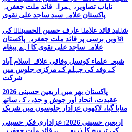
نایاب تصاویر، ہمراہ قائد ملت جعفریہ
پاکستان علامہ سید ساجد علی نقوی
شہید قائد علامہ عارف حسین الحسینیؒ کی
38ویں برسی پر قائد ملت جعفریہ پاکستان
علامہ ساجد علی نقوی کا اہم پیغام
شیعہ علماء کونسل وفاقی علاقہ اسلام آباد
کے وفد کی چہلم کے مرکزی جلوس میں
شرکت
پاکستان بھر میں اربعین حسینی 2026
عقیدت، اتحاد اور جوش و جذبے کے ساتھ
منایا گیا، لاکھوں عزادار جلوسوں میں شریک
اربعین حسینی 2026: عزاداری فکر حسینی
کی ترویج کا ذریعہ ہے، قائد ملت جعفریہ