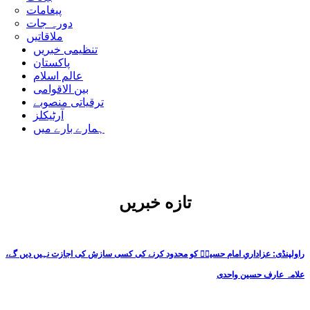
پیغامات
دورہ جات
ملاقاتیں
تنظیمی خبریں
پاکستان
عالم اسلام
بین الاقوامی
ترقیاتی منصوبے
آرٹیکلز
ہمارے بارے میں
تازه خبریں
راولپنڈی: عزاداریِ امام حسینؑ کو محدود کرنے کی کسی سازش کی اجازت نہیں دیں گے،
علامہ عارف حسین واحدی