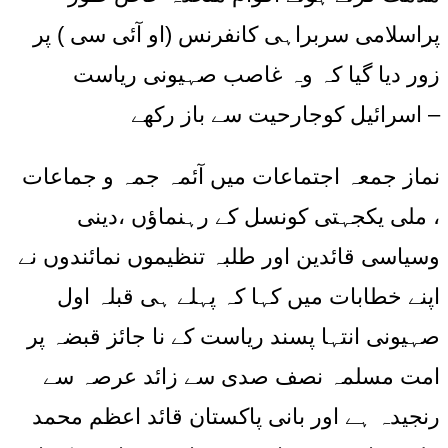
پراسلامی سربراہی کانفرنس (او آئی سی ) پر
زور دیا گیا کہ وہ غاصب صہیونی ریاست
اسرائیل کوجارحیت سے باز رکھے –
نماز جمعہ اجتماعات میں آئمہ جمہ و جماعات
، ملی یکجہتی کونسل کے رہنماؤں ،دینی
وسیاسی قائدین اور طلبہ تنظیموں نمائندوں نے
اپنے خطابات میں کہا کہ پہلے ہی قبلہ اول
صہیونی انتہا پسند ریاست کے نا جائز قبضہ پر
امت مسلمہ نصف صدی سے زائد عرصہ سے
رنجیدہ ہے اور بانی پاکستان قائد اعظم محمد