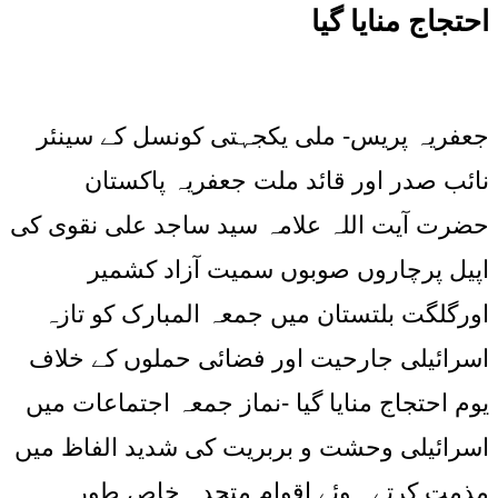
احتجاج منایا گیا
جعفریہ پریس- ملی یکجہتی کونسل کے سینئر
نائب صدر اور قائد ملت جعفریہ پاکستان
حضرت آیت اللہ علامہ سید ساجد علی نقوی کی
اپیل پرچاروں صوبوں سمیت آزاد کشمیر
اورگلگت بلتستان میں جمعہ المبارک کو تازہ
اسرائیلی جارحیت اور فضائی حملوں کے خلاف
یوم احتجاج منایا گیا -نماز جمعہ اجتماعات میں
اسرائیلی وحشت و بربریت کی شدید الفاظ میں
مذمت کرتے ہوئے اقوام متحدہ خاص طور