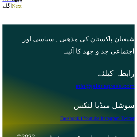
اگلے
Next
شیعیان پاکستان کی مذهبی , سیاسی اور
اجتماعی جد و جهد کا آئینہ
info@jafariapress.com​
سوشل میڈیا لنکس
Facebook-f
Youtube
Instagram
Twitter
©2022 تمام جملہ حقوق محفوظ ہیں