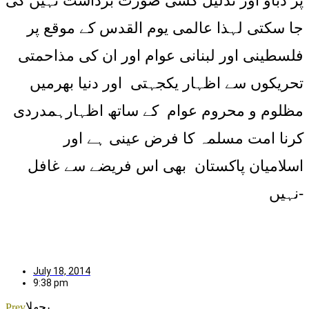
پر دباؤ اور تذلیل کسی صورت برداشت نہیں کی
جا سکتی لہذا عالمی یوم القدس کے موقع پر
فلسطینی اور لبنانی عوام اور ان کی مذاحمتی
تحریکوں سے اظہار یکجہتی اور دنیا بھرمیں
مظلوم و محروم عوام کے ساتھ اظہارہمدردی
کرنا امت مسلمہ کا فرض عینی ہے اور
اسلامیان پاکستان بھی اس فریضے سے غافل
نہیں-
July 18, 2014
9:38 pm
پچھلا
Prev