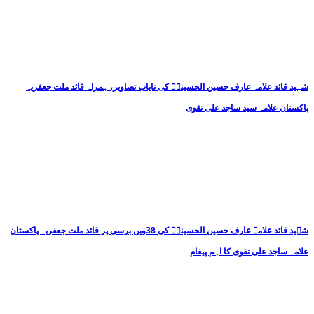
شہید قائد علامہ عارف حسین الحسینیؒ کی نایاب تصاویر، ہمراہ قائد ملت جعفریہ
پاکستان علامہ سید ساجد علی نقوی
شہید قائد علامہ عارف حسین الحسینیؒ کی 38ویں برسی پر قائد ملت جعفریہ پاکستان
علامہ ساجد علی نقوی کا اہم پیغام