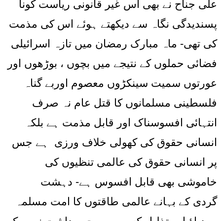
علی جناح نے بھی اس غیر قانونی ریاست کونا
پسندیدگی نگاہ سے دیکھتے ہوئے اس کی مذمت
کی تھی- ماہ مبارک رمضان میں تازہ اسرائیلی
فضائی حملوں کے نتیجے میں بچوں ، بوڑھوں اور
عورتوں سمیت سینکڑوں معصوم اوربے گناہ
فلسطینی مسلمانوں کا قتل عام نہ صرف
انتہائی افسوسناک اور قابل مذمت ہے بلکہ
انسانی حقوق کی کھولی خلاف ورزی ہے جس
پر انسانی حقوق کی عالمی تنظیوں کی
خاموشی بھی قابل افسوس ہے- دہشت
گردی کے بہانے عالمی طاقتوں کا امت مسلمہ