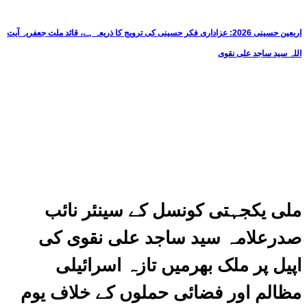
اربعین حسینی 2026: عزاداری فکر حسینی کی ترویج کا ذریعہ ہے، قائد ملت جعفریہ آیت
اللہ سید ساجد علی نقوی
ملی یکجہتی کونسل کے سینئر نائب
صدرعلامہ سید ساجد علی نقوی کی
اپیل پر ملک بھرمیں تازہ اسرائیلی
مظالم اور فضائی حملوں کے خلاف یوم