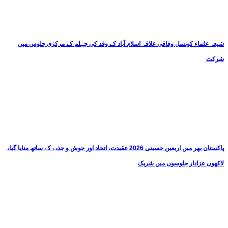
شیعہ علماء کونسل وفاقی علاقہ اسلام آباد کے وفد کی چہلم کے مرکزی جلوس میں
شرکت
پاکستان بھر میں اربعین حسینی 2026 عقیدت، اتحاد اور جوش و جذبے کے ساتھ منایا گیا،
لاکھوں عزادار جلوسوں میں شریک