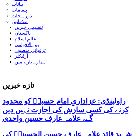
بیانات
پیغامات
دورہ جات
ملاقاتیں
تنظیمی خبریں
پاکستان
عالم اسلام
بین الاقوامی
ترقیاتی منصوبے
آرٹیکلز
ہمارے بارے میں
تازه خبریں
راولپنڈی: عزاداریِ امام حسینؑ کو محدود
کرنے کی کسی سازش کی اجازت نہیں دیں
گے، علامہ عارف حسین واحدی
شہید قائد علامہ عارف حسین الحسینیؒ کی