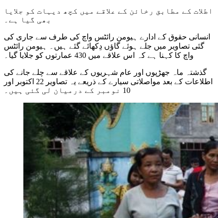
اطلات کے مطابق رخائن کے علاقے میں کچھ دیہات کو جلایا
بھی گیا ہے۔
انسانی حقوق کے ادارے ہیومن رائٹس واچ کی طرف سے جاری کی
گئی تصاویر میں جلے ہوئے گاؤں دِکھائے گئے ہیں۔ ہیومن رائٹس
واچ کا کہنا ہے کہ اس علاقے میں 430 عمارتوں کو جلایا گیا۔
گذشتہ ماہ جھڑپوں اور عام شہریوں کے علاقے سے چلے جانے کی
اطلاعات کے بعد مواصلاتی سیارے کے ذریعے یہ تصاویر 22 اکتوبر اور
10 نومبر کے درمیان لی گئی ہیں۔