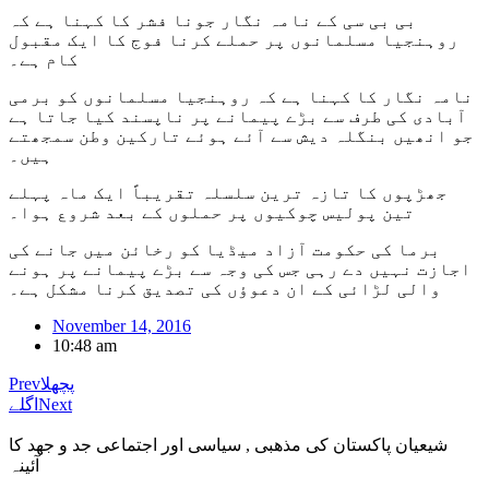
بی بی سی کے نامہ نگار جونا فشر کا کہنا ہے کہ
روہنجیا مسلمانوں پر حملے کرنا فوج کا ایک مقبول
کام ہے۔
نامہ نگار کا کہنا ہے کہ روہنجیا مسلمانوں کو برمی
آبادی کی طرف سے بڑے پیمانے پر ناپسند کیا جاتا ہے
جو انھیں بنگلہ دیش سے آئے ہوئے تارکین وطن سمجھتے
ہیں۔
جھڑپوں کا تازہ ترین سلسلہ تقریباً ایک ماہ پہلے
تین پولیس چوکیوں پر حملوں کے بعد شروع ہوا۔
برما کی حکومت آزاد میڈیا کو رخائن میں جانے کی
اجازت نہیں دے رہی جس کی وجہ سے بڑے پیمانے پر ہونے
والی لڑائی کے ان دعوؤں کی تصدیق کرنا مشکل ہے۔
November 14, 2016
10:48 am
پچھلا
Prev
Next
اگلے
شیعیان پاکستان کی مذهبی , سیاسی اور اجتماعی جد و جهد کا
آئینہ