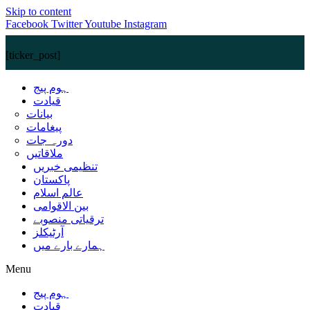
Skip to content
Facebook
Twitter
Youtube
Instagram
[ticker_post]
ہوم پیج
قیادت
بیانات
پیغامات
دورہ جات
ملاقاتیں
تنظیمی خبریں
پاکستان
عالم اسلام
بین الاقوامی
ترقیاتی منصوبے
آرٹیکلز
ہمارے بارے میں
Menu
ہوم پیج
قیادت