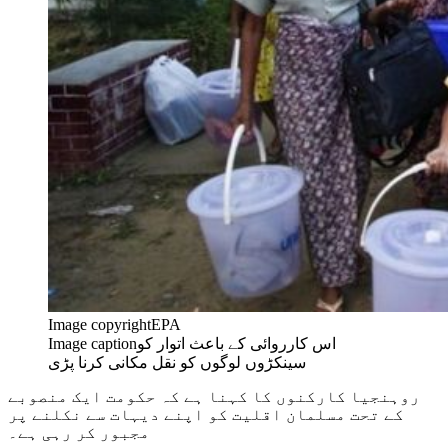
Image copyright
EPA
اس کارروائی کے باعث اتوار کو
Image caption
سینکڑوں لوگوں کو نقل مکانی کرنا پڑی
روہنجیا کارکنوں کا کہنا ہے کہ حکومت ایک منصوبے
کے تحت مسلمان اقلیت کو اپنے دیہات سے نکلنے پر
مجبور کر رہی ہے۔