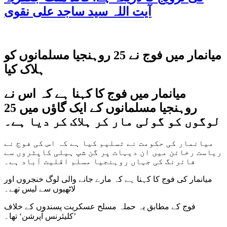
آیت اللہ سید ساجد علی نقوی
میانمار میں فوج نے 25 روہنجیا مسلمانوں کو
ہلاک کیا
میانمار میں فوج کا کہنا ہے کہ اس نے
روہنجیا مسلمانوں کے ایک گاؤں میں 25
لوگوں کو گولی مار کر ہلاک کر دیا ہے۔
میانمار کی حکومت نے تسلیم کیا ہے کہ اس کی فوج نے
ریاست رخائن میں ان دیہات پر گن شپ ہیلی کاپٹروں سے
فائرنگ کی جہاں روہنجیا مسلم اقلیت آباد ہے۔
میانمار کی فوج کا کہنا ہے کہ مارے جانے والی لوگ خنجروں اور
لاٹھیوں سے لیس تھے۔
فوج کے مطابق یہ حملہ مسلح عسکریت پسندوں کے خلاف
’کلیئرنس آپرشن‘ تھا۔