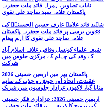
نایاب تصاویر، ہمراہ قائد ملت جعفریہ
پاکستان علامہ سید ساجد علی نقوی
شہید قائد علامہ عارف حسین الحسینیؒ کی
38ویں برسی پر قائد ملت جعفریہ پاکستان
علامہ ساجد علی نقوی کا اہم پیغام
شیعہ علماء کونسل وفاقی علاقہ اسلام آباد
کے وفد کی چہلم کے مرکزی جلوس میں
شرکت
پاکستان بھر میں اربعین حسینی 2026
عقیدت، اتحاد اور جوش و جذبے کے ساتھ
منایا گیا، لاکھوں عزادار جلوسوں میں شریک
اربعین حسینی 2026: عزاداری فکر حسینی
کی ترویج کا ذریعہ ہے، قائد ملت جعفریہ