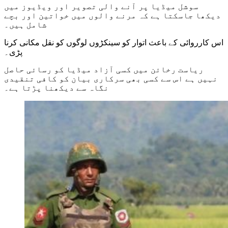
سوشل میڈیا پر آنے والی تصویر اور ویڈیوز میں
دیکھا جاسکتا ہے کہ مرنے والوں میں خواتین اور بچے
شامل ہیں۔
اس کارروائی کے باعث اتوار کو سینکڑوں لوگوں کو نقل مکانی کرنا
پڑی۔
ریاست رخائن میں کسی آزاد میڈیا کو رسائی حاصل
نہیں ہے اس سے کسی بھی سرکاری بیان کو کافی تنقیدی
نگاہ سے دیکھنا پڑتا ہے۔