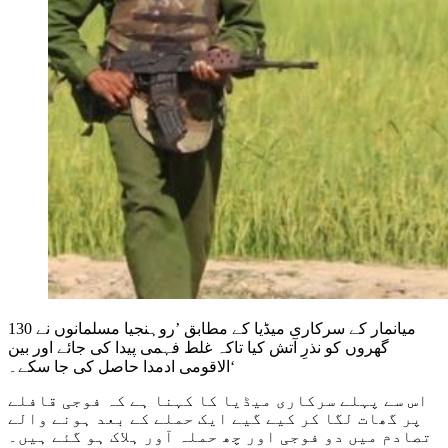
میانمار کے سرکاری میڈیا کے مطابق ’روہنجیا مسلمانوں نے 130
گھروں کو نذرِ آتش کیا تاکہ غلط فہمی پیدا کی جائے اور بین
الاقومی ادمدا حاصل کی جا سکے۔‘
اس سے پہلے سرکاری میڈیا کا کہنا ہے کہ فوجی قافلے
پر گھات لگا کر کیے گیے ایک حملے کے بعد ہونے والے
تصادم میں دو فوجی اور چھ حملہ آور ہلاک ہو گئے ہیں۔