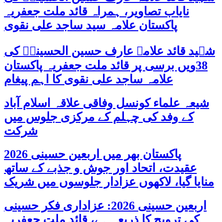
نایاب تصاویر، ہمراہ قائد ملت جعفریہ
پاکستان علامہ سید ساجد علی نقوی
شہید قائد علامہ عارف حسین الحسینیؒ کی
38ویں برسی پر قائد ملت جعفریہ پاکستان
علامہ ساجد علی نقوی کا اہم پیغام
شیعہ علماء کونسل وفاقی علاقہ اسلام آباد
کے وفد کی چہلم کے مرکزی جلوس میں
شرکت
پاکستان بھر میں اربعین حسینی 2026
عقیدت، اتحاد اور جوش و جذبے کے ساتھ
منایا گیا، لاکھوں عزادار جلوسوں میں شریک
اربعین حسینی 2026: عزاداری فکر حسینی
کی ترویج کا ذریعہ ہے، قائد ملت جعفریہ