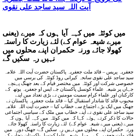
آیت اللہ سید ساجد علی نقوی
میں کوئٹہ میں کہہ آیا ہوں کہ میرے (یعنی
میرے شیعہ عوام کے) لئے زیارت کا راستہ
کھولا جائے ورنہ حکمران اپنے محلوں میں
نہیں رہ سکیں گے
جعفریہ پریس – قائد ملت جعفریہ پاکستان حضرت آیت اللہ علامہ
سید ساجد علی نقوی سانحہ کیرانی روڈ کوئٹہ کی برسی میں
خصوصی شرکت اور کوئٹہ میں مختصر قیام کے بعد جھنگ پہنچے
جہاں پر شیعہ علماء کونسل پاکستان جے ایس او جعفریہ یوتھ کے
کارکنان اور علماء کرام سمیت مومنین نے بڑی تعداد میں اپنے
محبوب قائد کا شاندار استقبال کیا – قائد ملت جعفریہ پاکستان نے
جھنگ میں ایک بڑے اجتماع سے خطاب کیا – حضرت آیت اللہ علامہ
سید ساجد علی نقوی نے اپنے خطاب میں ملک کے سیاسی اجتماعی
حالات کا ذکر کرتے ہوئے کہا کہ میں کوئٹہ میں کہہ آیا ہوں کہ
میرے (یعنی میرے شیعہ عوام کے) لئے زیارت کا راستہ کھولا جائے
ورنہ حکمران اپنے محلوں میں نہیں رہ سکیں گے- جھنگ دورہ میں
قائد ملت جعفریہ کے ہمراہ شیعہ علما کونسل پاکستان پنجاب کے