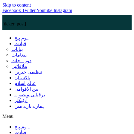
Skip to content
Facebook
Twitter
Youtube
Instagram
[ticker_post]
ہوم پیج
قیادت
بیانات
پیغامات
دورہ جات
ملاقاتیں
تنظیمی خبریں
پاکستان
عالم اسلام
بین الاقوامی
ترقیاتی منصوبے
آرٹیکلز
ہمارے بارے میں
Menu
ہوم پیج
قیادت