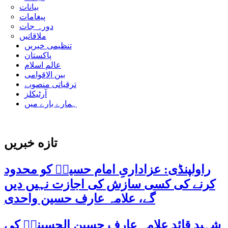
بیانات
پیغامات
دورہ جات
ملاقاتیں
تنظیمی خبریں
پاکستان
عالم اسلام
بین الاقوامی
ترقیاتی منصوبے
آرٹیکلز
ہمارے بارے میں
تازه خبریں
راولپنڈی: عزاداریِ امام حسینؑ کو محدود
کرنے کی کسی سازش کی اجازت نہیں دیں
گے، علامہ عارف حسین واحدی
شہید قائد علامہ عارف حسین الحسینیؒ کی