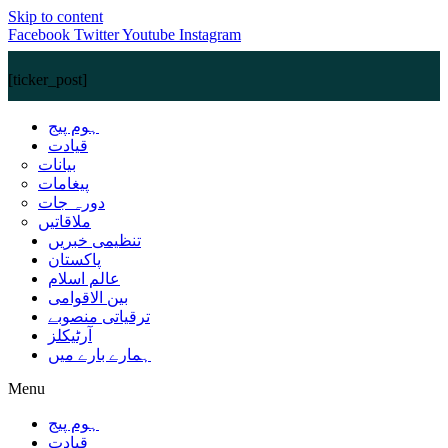
Skip to content
Facebook
Twitter
Youtube
Instagram
[ticker_post]
ہوم پیج
قیادت
بیانات
پیغامات
دورہ جات
ملاقاتیں
تنظیمی خبریں
پاکستان
عالم اسلام
بین الاقوامی
ترقیاتی منصوبے
آرٹیکلز
ہمارے بارے میں
Menu
ہوم پیج
قیادت