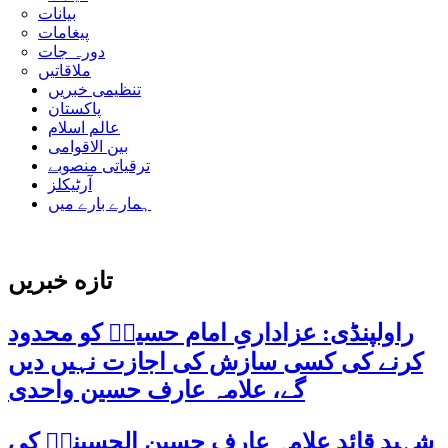
بیانات
پیغامات
دورہ جات
ملاقاتیں
تنظیمی خبریں
پاکستان
عالم اسلام
بین الاقوامی
ترقیاتی منصوبے
آرٹیکلز
ہمارے بارے میں
تازه خبریں
راولپنڈی: عزاداریِ امام حسینؑ کو محدود
کرنے کی کسی سازش کی اجازت نہیں دیں
گے، علامہ عارف حسین واحدی
شہید قائد علامہ عارف حسین الحسینیؒ کی