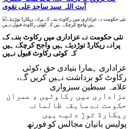
آیت اللہ سید ساجد علی نقوی
نئی حکومت نے عزاداری میں رکاوٹ بننے کے
پرانے ریکارڈ توڑدیئے ہیں واجح کرچکے ہیں
کہ کوئی رکاوٹ قبول نہیں
عزاداری ہمارا بنیادی حق ،کوئی
رکاوٹ کو برداشت نہیں کریں گے،
علامہ سبطین سبزواری
عزاداری میں رکاوٹیں ، عمران
حکومت نے سابقہ ظالمانہ
ریکارڈ توڑ دئیے ہیں
پولیس بانیان مجالس کو فورتھ