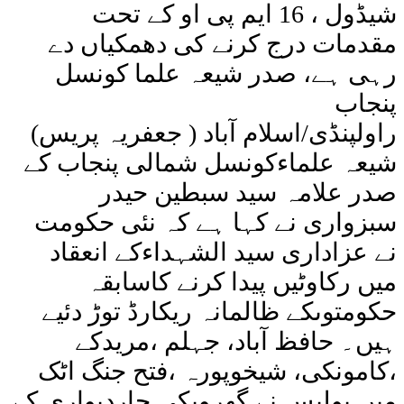
شیڈول ، 16 ایم پی او کے تحت
مقدمات درج کرنے کی دھمکیاں دے
رہی ہے، صدر شیعہ علما کونسل
پنجاب
راولپنڈی/اسلام آباد ( جعفریہ پریس)
شیعہ علماءکونسل شمالی پنجاب کے
صدر علامہ سید سبطین حیدر
سبزواری نے کہا ہے کہ نئی حکومت
نے عزاداری سید الشہداءکے انعقاد
میں رکاوٹیں پیدا کرنے کاسابقہ
حکومتوںکے ظالمانہ ریکارڈ توڑ دئیے
ہیں۔ حافظ آباد، جہلم ،مریدکے
،کامونکی، شیخوپورہ ،فتح جنگ اٹک
میں پولیس نے گھروںکی چاردیواری کے