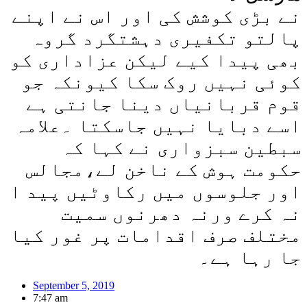
نے بڑی کوشش کی اور اس نے اپنے
پالتو تکفیری دہشتگرد گروہ
بھی پیدا کیے لیکن عزاداری کو
کوئی نہیں روک سکا کیونکہ جو
قوم قربانیاں دینا جانتی ہے
اسے دبایا نہیں جاسکتا ۔علامہ
سبطین سبزواری نے کہا کہ
حکومت ہوش کے ناخن لے،مجالس
اور جلوسوں میں رکاوٹیں پید ا
نہ کرے ورنہ دھرنوں سمیت
مختلف صرف اقدامات پر غور کیا
جا رہا ہے۔
September 5, 2019
7:47 am