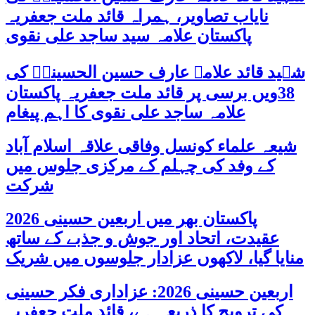
نایاب تصاویر، ہمراہ قائد ملت جعفریہ
پاکستان علامہ سید ساجد علی نقوی
شہید قائد علامہ عارف حسین الحسینیؒ کی
38ویں برسی پر قائد ملت جعفریہ پاکستان
علامہ ساجد علی نقوی کا اہم پیغام
شیعہ علماء کونسل وفاقی علاقہ اسلام آباد
کے وفد کی چہلم کے مرکزی جلوس میں
شرکت
پاکستان بھر میں اربعین حسینی 2026
عقیدت، اتحاد اور جوش و جذبے کے ساتھ
منایا گیا، لاکھوں عزادار جلوسوں میں شریک
اربعین حسینی 2026: عزاداری فکر حسینی
کی ترویج کا ذریعہ ہے، قائد ملت جعفریہ