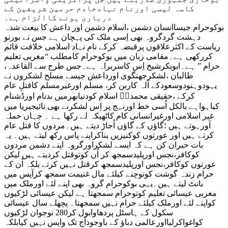
کاسہ لیسی اورنام نہادخادم حرمین شریفین کے
درباری ہونے کاالزام ہے۔
بوکوحرام جیساانسان دشمن ،اسلام دشمن اور داعش کا بیعت شدہ
دہشت گردگروہ بھی اِسی ملک کی پہچان ہے جس نے بورنو
ریاست کے اکثرعلاقوں پرقبضہ کرکے نام نہاد اسلامی خلافت قائم
کررکھی ہے۔مقامی زبان میں بوکوحرام کامطلب “مغربی تعلیم
حرام ” ہے۔ابوبکرشیخ اِس کاسربراہ ہے۔جس طرح سے القاعدہ،
طالبان ،لشکرجھنگوی اورداعش جیسے مسلح لشکروں نے
یہودوہنودوسعودکے آلہ کاربن کر، مسلم اورغیرمسلم کاقتلِ عام
کرکے ،حقیقی محمدیؐ اسلام کودنیابھرمیں بدنام اوردُشنام
کیاہواہے بالکل اُسی خط اورنہج پر اِس لشکرنے بھی نائیجیریا میں
غیر اسلامی اورغیرانسانی کام کاٹھیکہ لے رکھا ہے ۔ جہاں حملہ
آورہوتے ہیں ؛گاؤں کے گاؤں اُجاڑ دیتے ہیں۔مردوں کا قتل عام
کرتے ہیں اور عورتوں کوکنیزیں بناکراپنے پاس رکھ لیتے ہیں۔ یہ
بات حیران کن ہے کہ ایسے لشکراورگروہ اپنے دشمن مردوں
کوکافر،نجس اورپلیدسمجھ کر اُن کوتوقتل کردیتے ہیں لیکن
عورتوں کوکافر،نجس اورپلیدسمجھ کرقتل نہیں کرتے بلکہ اُن کے
حرام زندہ گوشت کونوچنے کیلئے مال غنیمت سمجھ کرآپس میں
بانٹ لیتے ہیں۔یہی بوکوحرام گروہ بھی اپنے لئے اورملک میں
مغربی عیسائی تعلیم کوتوحرام سمجھتا ہے لیکن عیسائی لڑکیوں
کواپنے لئے اورملک کیلئے حرام نہیں سمجھتا۔ پچھلے سال عیسائی
سکول کے ہاسٹل پردھاوابول کر280 نوجوان لڑکیوں
کواغواکرلیااورعالمی دباؤ کے باوجودآج تک واپس نہیں کیابلکہ