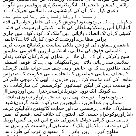
رائٹس کمیشن نائیجیریاکے ایگزیکٹوسیکرٹری پروفیسر بیم انگو نے
دعوی کیاہے کہ ان کی کوششوں سے اسلامی تحریک کے 51
رہنماء اورکارکنان کو رہائی ملی ہے۔
دیکھنایہ ہے کہ یہودوسعودکوخوش کرنے کی خاطر جوانتہائی قدم
اٹھایاگیا،اُس پرسکوٹوسلطان کی قائمہ کمیٹی اورسینٹ کی قائمہ
کمیٹی کہاں تک انصاف دِلاپاتی ہیں؟ملک کے کونے کونے میں جاری
پرامن مظاہرے اورشہداکاخون کیارنگ لاتاہے؟عالمی
باضمیررہنماؤں کی آوازِحق ملکی سیاست پرکیانتائج مرتب کرتی
ہے؟انسانی حقوق کی مقامی ، اسلامی اوربین الاقوامی تنظیمیں
شیخ زکزکی ، اُن کے اہل خانہ ،رہنماؤں اورکارکنان کوکب زندان
سلاسل سے رہائی دلاتی ہیں؟دیکھنایہ بھی ہے کہ قومی اسمبلی
کتنی طاقتورہے کہ وہ حاضر آرمی چیف سے جواب طلبی کرسکے
؟ مختلف سیاسی جماعتوں کے اتحادسے بنی حکومت کے صدراِس
سانحہ کی کب مذمت کرتے ہیں جنہوں نے ابھی تک فوجی ظلم کی
تو مذمت نہیں کی لیکن عیسائیوں کوکرسمس کی مبارکباددے دی
ہے کیونکہ ایک تووہ خودریٹائرڈمیجرجنرل ہیں اوردوسراآلِ
یہودوسعودکے دوست بھی ہیں۔سانحہ زاریاپر سعودی بادشاہ
سلمان بن عبدالعزیزنے نائیجیرین صدرکو دہشت گردوں(شیعہ
مسلم)کے خلاف ہرقسمی مدداور حمایت کاتویقین دلایالیکن غربت
،ایڈزاوربوکوحرام جیسی کئی لعنتوں کے خلاف کسی قسم کی یقین
دہانی نہیں کرائی جوایک ناسورکی طرح اِس قدرتی گیس اورتیل
کی دولت سے مالامال ملک کے مستقبل اورقسمت کوبرسوں سے
مفلوج کررہے ہیں۔یادرہے کہ سعودی عرب کی طرف سے