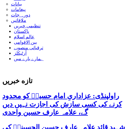
بیانات
پیغامات
دورہ جات
ملاقاتیں
تنظیمی خبریں
پاکستان
عالم اسلام
بین الاقوامی
ترقیاتی منصوبے
آرٹیکلز
ہمارے بارے میں
تازه خبریں
راولپنڈی: عزاداریِ امام حسینؑ کو محدود
کرنے کی کسی سازش کی اجازت نہیں دیں
گے، علامہ عارف حسین واحدی
شہید قائد علامہ عارف حسین الحسینیؒ کی