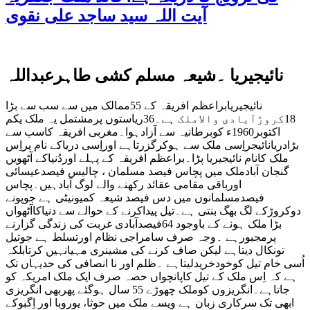
آیت اللہ سید ساجد علی نقوی
نائیجیریا ۔شیعہ مسلم کشی طاہرعبداللہ
نائیجیریابراعظم افریقہ کے 55ممالک میں سے سب سے بڑا
18کروڑآبادی والاملک ہے۔36ریاستوں پرمشتمل یہ ملک یکم
اکتوبر1960ء کوبرطانیہ سے آزادہوا۔مغربی افریقہ کاسب سے
بڑادریانائیجراِسی ملک سے ہوکرگزرتاہے اوراِسی دریاکے نام پراِس
ملک کانام نائیجیریا پڑا۔براعظم افریقہ کے پہلے اوردُنیاکے آٹھویں
گنجان آبادملک میں پچاس فیصد مسلمان ، چالیس فیصدعیسائی
اورباقی مقامی عقائد رکھنے والے لوگ آبادہیں۔پچاس
فیصدمسلمانوں میں دس فیصد شیعہ کمیونیٹی ہے جوپونے
دوکروڑکے لگ بھگ بنتی ہے۔تیل پیداکرنے کے حوالے سے دنیاکاآٹھواں
بڑا ملک ہونے کے باوجود 64فیصدآبادی غربت کی زندگی گزارنے
پرمجبورہے ۔وجہ صرف سامراجی نظام اورتسلط ہے جوتیل
تونکال دیتاہے لیکن صاف کرنے کی مشینری مہیانہیں کرتابلکہ
اُسی خام تیل کوخودخریدلیتاہے ۔ظلم اور نا انصافی کی حدیہاں تک
ہے کہ اِس ملک کے تیل کاپانچواں حصہ صرف ایک ملک امریکہ کو
جاتاہے۔انگریزوں کوملک چھوڑے 55 سال ہوگئے پھربھی انگریزی
ابھی تک سرکاری زبان ہے ویسے ملک میں حوثا، یوروبا اور اِگبوکے