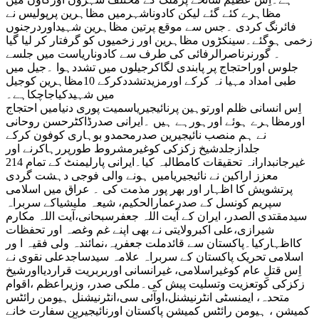
مظاہرے کئے گئے لیکن کادوناشہرمیں مظاہرین پرپولیس نے
فائرنگ کردی ۔جس سے موقع پرتین مظاہرین شہیداوردرجنوں
زخمی ہوگئے۔سینکڑوں مظاہرین اور زخمیوں کو گرفتار کر لیا گیا
۔ گورنرناصرالرفائی کی طرف سے کادوناریاست میں جلسے
جلوس اوراحتجاج پر پابندی لگاکرجیلوں میں تشددہوا ۔جیل میں
طبی امداد مہیا نہ کرکے اورمزیدتشددکرکے 10مظاہرین کوجیل
میں شہیدکیاجاچکاہے۔
اِس انسانی ظلم اورتوہین پرنائیجیریاسمیت پوری دنیامیں احتجاج
اورمظاہرے ہوئے اورہورہے ہیں ۔ایرانی صدرڈاکٹرحسن روحانی
نے ہم منصب نائیجیرین صدرمحمدو بوہاری کوفون کرکے
جلدازجلدشیخ زکزکی کوغیرمشروط طورپررہاکرنے اور
غیرجانبدارانہ تحقیقات کامطالبہ کیا۔ایرانی پارلیمنٹ کے تمام 214
معزز اراکین نے نائیجیریامیں ہونے والی فوجی دہشت گردی
پرتشویش کا اظہار اور بھر پور مذمت کی ۔ عراق میں اسلامی
سپریم کونسل کے صدرعمارالحکیم، شیعہ ملیشیاکے سربراہ
سیدمقتدی الصدر، ایران کے آیت اللہ جعفرسبحانی،آیت اللہ مکارم
شیرازی،علی اکبرولایتی نے بھی اپنے غم وغصہ اور تحفظات
کااظہارکیا۔پاکستان سے قائدملت جعفریہ،نمائندہ ولی فقیہ ا ور
اسلامی تحریک پاکستان کے سربراہ علامہ سیدساجدعلی نقوی نے
اِس قتلِ عام کوغیراسلامی، غیرانسانی اوربربریت قراردیااورشیخ
زکزکی کوتعزیت وتسلیت پیش کی۔ملکی صدر، وزیراعظم ،اقوام
متحدہ، ایمنسٹی انٹرنیشنل،اوآئی سی،انٹرنیشنل ہیومن رائٹس
کمیشن ، ہیومن رائٹس کمیشن پاکستان اورنائیجیرین سفارت خانے