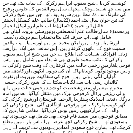
کوشہید کردیا ۔شیخ یعقوب ابراہیم زکزکی کے سات بیٹے تھے جن
میں سے چھ شہیدہوچکے۔پچھلے سال یوم القدس کے جلوس پرفوج
کی فائرنگ سے 23 مظاہرین شہیدہوئے تھے جن میں شیخ زکزکی
کے تین جوان سال بیٹے احمد (22سال) طالب علم کیمیکل انجینئر
فائنل ائر، حمید (20سال)طالب علم ایروناٹیکل انجینئر
اورمحمد(18سال)طالب علم المصطفی یونیورسٹی بیروت لبنان بھی
شامل تھے۔اب صرف ایک بیٹامحمدابراہیم دوبیٹیاں نُصیبہ
اورسُہیلہ زندہ ہیں لیکن محمد ابراہیم اورسہیلہ اپنے والدین
سمیت فوج کے ہاتھوں گرفتارہیں۔اِس سانحہ میں ایک ہزارسے
زیادہ افرادکی شہادت کی اطلاع ہے جن میں شیخ ابراہیم یعقوب
زکزکی کے نائب محمد طوری بھی شہداء میں شامل ہیں ۔اِس
فوجی یلغارمیں زخمی حالت میں گرفتاری کے وقت شیخ زکزکی نے
وہیں موجودلوگوں کوبتایاتھاکہ اُن کی دونوں آنکھوں اورکاندھے میں
گولیاں لگی ہوئی ہیں۔ فوج کی سفاکیت ،بربریت اورنفرت
کااندازہ اِسی بات سے لگایاجاسکتاہے کہ شیخ زکزکی جیسی
محترم ،معتبراورمعززشخصیت کو شدید زخمی حالت میں ہاتھ
والی ریڑھی پرڈال کرفوجی بیرک میں منتقل کیاگیا۔بعدمیں امام
بارگاہ ،فدئیہ اسلامک سنٹر،دارالرحمہ قبرستان اورشیخ زکزکی کے
گھر کومسمارکرکے اُس پرفوجی باڑلگادی گئی ۔شیخ زکزکی کی
والدہ کے مزارکوبھی زمین بوس کردیاگیا۔مقامی شاہدین کے
مطابق فوجیوں میں سفید فام فوجی بھی شامل تھے جویہودی تھے
یاسعودی تھے ۔ شیخ زکزکی کچھ عرصہ پہلے اس بارے میں مطلع
کرچکے تھے ہماری فوج سعودی امدادپر یہودیوں سے تربیت لے رہی
ہے۔اِس عظیم سانحے پرملک کے مختلف شہروں اورگاؤں میں