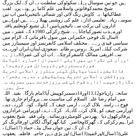
ہیں جو تین سوسال پہلے سکوٹوکی سلطنت نے اُن کے ایک بزرگ
شیخ محمدکوقانونی واسلامی علم کاماہرہونے پریہ لقب
عطاکیاتھا۔یہ کاوش رنگ لائی اور شمالی نائیجیریامیں اب تین
سوسے زیادہ تعلیمی ادارے علم کی روشنی پھیلا رہے ہیں اوراِنہیں
اداروں کی برکت سے نائیجیریامیں اہل تشیع کوتعلیم یافتہ
اورمہذب تصورکیاجاتاہے۔شیخ زکزکی 1980ء کے عشرے میں
9سال تک فوجی حکمرانی میں سول نافرمانی کے الزام میں
سیاسی قیدی رہے ۔مختلف اسلامی کانفرنسز اور سیمینارز میں
شرکت کیلئے امریکہ،روس،برطانیہ،سعودی،لبنان،ایران اوربہت
سے افریقی ممالک کاسفرکرچکے ۔اب اُن کی عمر63سال ہے
اوراُن کی نگرانی میں ڈیلی المیزان اخبار، اکیڈمک
فورم،سسٹرزفورم،وسائل فورم،شہداء
فائڈیشن،اِسمامیڈیکل کیئر سنٹرز ، اسلامی تحریک
پروڈکشن ، اسلامی تحریک پبلیکیشن ، مدرسہ،شعراء
،گارڈزجیسے ادارے قوم کی شب وروزخدمت میں مصروف بہ
عمل ہیں۔
سانحہ زاریاجو13,12اور14دسمبرکوپیش آیا؛امام بارگاہ بقیتہ اللہ
میں امام رضا علیہ السلام کی مناسبت سے پروگرام جاری تھا۔
فوج نے راستہ بلاک کرنے ، آرمی چیف کے کانوائے کونہ گزرنے دینے
اورآرمی چیف کوہلاک کرنے کابہانہ کرکے نہتے اورپرامن عزاداروں
پرفائرکھول دیا ۔پھردس کلومیٹردورنمائندہ ولی فقیہ شیخ یعقوب
ابراہیم زکزکی کے گھرکامحاصرہ کیا،گھرکوآگ لگائی اورفائرنگ کر
کے اُن کے تین جواں سال بیٹے حماد (17سال) ،
علی(15سال)اورحُمید(13سال) اور بڑی بہن حاجیہ فاطمہ یعقوب