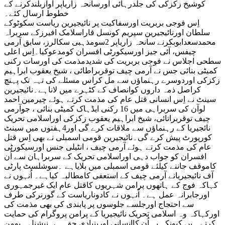
کوشیخ زکزکی کی جلدرہائی اورسانحہ زاریاپر آوازبلندکرنے کے
خطوط ارسال کئے۔
اِس فوجی بربریت اورسفاکیت پر نائیجیرین ریاست سکوٹوکے
سلطان اورنائیجیرین سپریم کونسل فاراسلامک افیرزکے سربراہ
محمدسعدابوبکرنے سانحہ زاریاپر 2سومذہبی سکالرز، سابق آرمی
چیفس، آئی جیز اورسیکورٹی افسران کومدعوکیا۔اِس اعلی
سطحی اجلاس نے فوجی بربریت کی شدیدمذمت کی اورسات رکنی
کمیٹی بنائی جس نے آرمی چیف توقربراطائی ، شیخ یعقوب ابراہیم
زکزکی اوردوسرے رہنماؤں سے مل کراس مسئلے کی تہہ تک پہنچ
کراصل ذمہ داروں کوانصاف کے کٹہرے میں لاناہے۔نائیجیرین
سینٹ نے اِس انسانی قتل عام کی مذمت کرتے ہوئے چیرمین احمد
لوآن کی سربراہی میں 16 رکنی ایڈہاک کمیٹی بنائی ، جوآرمی
چیف توقربراتائی، شیخ ابراہیم یعقوب زکزکی اوراسلامی تحریک
نائجیریا کے رہنماؤں سے ملاقات کرے گی اور4ہفتوں میں سینٹ
کورپورٹ پیش کرے گی۔نائیجیرین قومی اسمبلی نے بھی اِس قتل
عام کی مذمت کرتے ہوئے آرمی چیف ، انٹیلی جنس اورسیکورٹی
افسران کو جواب دہی اوراسلامی تحریک کے سربراہان سے اُن
کاموقف جاننے کیلئے قومی اسمبلی میں بلایاہے ۔سوشلسٹ پارٹی
آف نائیجیریانے آرمی چیف کے استعفی کامطالبہ کیاہے۔ اُنہوں نے
کہاکہ فوج کے ہاتھوں پرامن شہریوں کاقتل عام ایک غیرجمہوری
اورجابرانہ عمل ہے۔ اُنہوں نے کادوناریاست کے گورنرکی طرف
سے احتجاج اورجلسے جلوسوں پر پابندی کی بھی مذمت کی
اورکہاکہ وہ اسلامی تحریک نائیجیریا کے پرامن پروگرام کی حمایت
کرتے ہیں کیونکہ یہ اُن کاانسانی اوربنیادی حق ہے۔نیشنل ہیومن