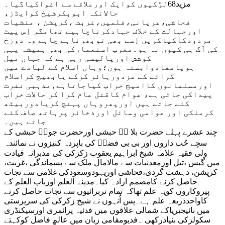
مزید68لڑکیوں کوایک اورعلاقے سے اغواکیاگیا۔
حالانکہ ابوبکرشیخ کوایڈز،
فحاشی،عریانی،فلمیں،غربت ،کرپشن ، منشیات
اورجہالت کے خلاف جہادکرناچاہیے تھامگر اِس پیٹ
مردودکاکیاکریں اِسے بھی توبھرناہے چاہے وہ دوزخ
کی آگ ہی کیوں نہ ہو۔مغرب استعمارکی بھی ہمیشہ یہی
کوشش اورپالیسی رہی ہے کہ جہاں تیل
ہویامفادوابستہ ہوں؛وہاں اسلام کے لبادے میں
کرائے کے مزدورہائر کرکے یابھیج کراسلام
اورمسلمانوں کاامیج خراب کیاجاتاہے،مذہبی نفرت
پیداکی جاتی ہے، عوام کاقتل عام کرا کر حالات خراب
کئے جاتے ہیں اورپھروہاں پہنچ کریادوربیٹھ
کرملکی اور عوامی وسائل اورذخائر پرہاتھ صاف کئے
جاتے ہیں۔
چند عشرے پہلے حضرت بلا لؓ حبشی اورحضرت جونؓ حبشی کے
سچے حُب داروں اور بی بی فضہؓ کی باپردہ کنیزوں نے نمائندہ
ولی فقیہ علامہ شیخ ابراہیم یعقوب زکزکی کی مدبرانہ قیادت
میں گیس ،تیل اورمعدنیات سے مالامال ملک سے پسماندگی ،غربت،
کرپشن، دہشت گردی،فحاشی اوریہودوسعودکی غلامی سے نجات
حاصل کرنے کامصمم ارادہ کیا۔مدینۃ العلم اورباب العلم کے
پیروکاروں کویہ علم تھاکہ تمام تربرائیوں سے نجات حاصل کرنے
کاواحدذریعہ علم ہے۔پس اُنہوں نے شیخ زکزکی کی سرپرستی
میں نائیجیریاکے شمالی علاقوں میں فدئیہ پرائمری اورسیکنڈری
سکولزکی بنیادرکھی ۔فدیومقامی زبان میں عالم فاضل کوکہتے