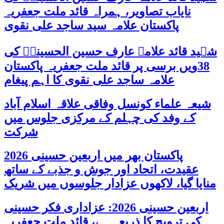
نایاب تصاویر، ہمراہ قائد ملت جعفریہ
پاکستان علامہ سید ساجد علی نقوی
شہید قائد علامہ عارف حسین الحسینیؒ کی
38ویں برسی پر قائد ملت جعفریہ پاکستان
علامہ ساجد علی نقوی کا اہم پیغام
شیعہ علماء کونسل وفاقی علاقہ اسلام آباد
کے وفد کی چہلم کے مرکزی جلوس میں
شرکت
پاکستان بھر میں اربعین حسینی 2026
عقیدت، اتحاد اور جوش و جذبے کے ساتھ
منایا گیا، لاکھوں عزادار جلوسوں میں شریک
اربعین حسینی 2026: عزاداری فکر حسینی
کی ترویج کا ذریعہ ہے، قائد ملت جعفریہ