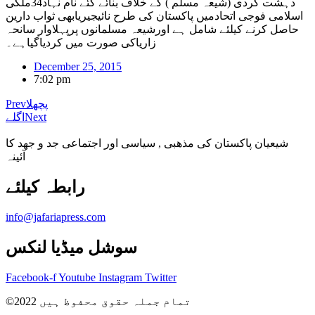
دہشت گردی (شیعہ مسلم ) کے خلاف بنائے گئے نام نہاد34ملکی
اسلامی فوجی اتحادمیں پاکستان کی طرح نائیجیریابھی ثواب دارین
حاصل کرنے کیلئے شامل ہے اورشیعہ مسلمانوں پرپہلاوار سانحہ
زاریاکی صورت میں کردیاگیاہے۔
December 25, 2015
7:02 pm
پچھلا
Prev
Next
اگلے
شیعیان پاکستان کی مذهبی , سیاسی اور اجتماعی جد و جهد کا
آئینہ
info@jafariapress.com​
سوشل میڈیا لنکس
Facebook-f
Youtube
Instagram
Twitter
©2022 تمام جملہ حقوق محفوظ ہیں