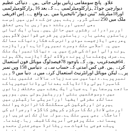
علاوہ پانچ سومقامی زبانیں بولی جاتی ہیں ۔ دنیاکی عظیم
دیوارچین جو21ہزارکلومیٹرلمبی ہے کے بعد 16ہزارکلومیٹرلمبی
اور18میٹربلند “بَینن دیوار”نائیجیریا میں ہی واقع ہے۔اِس افریقی
ملک میں 250نسلی گروہ رہتے ہیں جن کے دلوں میں اِس سے
بھی لمبی اوربلند دیواریں باہمی تعلق
اوربرادرانہ رشتوں میں حائل ہیں۔یہاں ایک تہائی
ریاستوں یعنی بارہ ریاستوں پر شرعی قوانین لاگوہیں
پھربھی ایڈزجیسے موذی وائرس کے شکاردنیاکے ممالک
میں یہ اسلامی ملک دوسرے نمبرپرآتاہے اورایڈزسے
ہونے والی اموات کی شرح میں یہ دنیاکانمبرایک ملک
ہے۔صرف پچھلے سال پونے دولاکھ لوگ ایڈزسے ہلاک ہوئے
۔64فیصدغریب ہونے کے باوجود 78فیصدلوگ موبائل فون استعمال
کرتے ہیں۔فی کس آمدنی کے حساب سے یہ دنیامیں 158 ویں نمبر
پرہے لیکن موبائل اورانٹرنیٹ استعمال کرنے میں یہ دنیا میں 9 ویں
نمبرپرہے۔دنیامیں سب سے زیادہ سالانہ فلمیں بنانے
کاسہرابولی وڈانڈیاکے بعدنالی وڈنائیجیریاکے
ماتھے پرسجاہوا ہے جہاں ایک ہفتے میں مختلف زبانوں
میں دوسوفلمیں بنتی اورریلیزہوتی ہیں۔یورپی
ممالک، مشرقی ایشیا اورامریکی مارکیٹوں میں
ہیروئن اورکوکین کی سمگلنگ کاٹرانزٹ پوائنٹ
اورمنی لانڈرنگ کامرکز، کرپشن کاگڑھ اورجرائم کی
آماجگاہ بھی یہی ملک ہے۔سولہ سال تک اِس غریب اور
پسماندہ ملک پرفوجی آمریت کاقبضہ رہا۔چندماہ
پہلے فوجی باقیات سے ریٹائرڈ میجرجنرل محمدو
بوحاری جمہوری صدربنے ہیں جن پرامریکی واسرائیلی