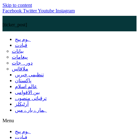
Skip to content
Facebook
Twitter
Youtube
Instagram
[ticker_post]
ہوم پیج
قیادت
بیانات
پیغامات
دورہ جات
ملاقاتیں
تنظیمی خبریں
پاکستان
عالم اسلام
بین الاقوامی
ترقیاتی منصوبے
آرٹیکلز
ہمارے بارے میں
Menu
ہوم پیج
قیادت