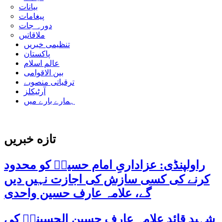
بیانات
پیغامات
دورہ جات
ملاقاتیں
تنظیمی خبریں
پاکستان
عالم اسلام
بین الاقوامی
ترقیاتی منصوبے
آرٹیکلز
ہمارے بارے میں
تازه خبریں
راولپنڈی: عزاداریِ امام حسینؑ کو محدود
کرنے کی کسی سازش کی اجازت نہیں دیں
گے، علامہ عارف حسین واحدی
شہید قائد علامہ عارف حسین الحسینیؒ کی