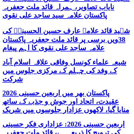
نایاب تصاویر، ہمراہ قائد ملت جعفریہ
پاکستان علامہ سید ساجد علی نقوی
شہید قائد علامہ عارف حسین الحسینیؒ کی
38ویں برسی پر قائد ملت جعفریہ پاکستان
علامہ ساجد علی نقوی کا اہم پیغام
شیعہ علماء کونسل وفاقی علاقہ اسلام آباد
کے وفد کی چہلم کے مرکزی جلوس میں
شرکت
پاکستان بھر میں اربعین حسینی 2026
عقیدت، اتحاد اور جوش و جذبے کے ساتھ
منایا گیا، لاکھوں عزادار جلوسوں میں شریک
اربعین حسینی 2026: عزاداری فکر حسینی
کی ترویج کا ذریعہ ہے، قائد ملت جعفریہ