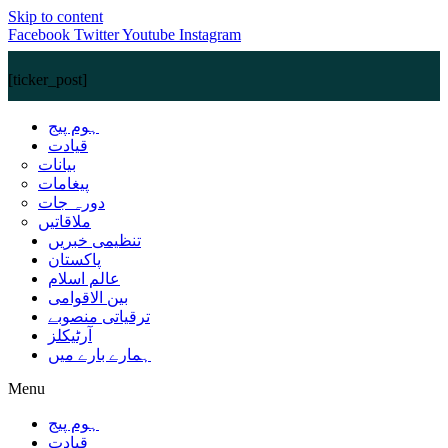
Skip to content
Facebook
Twitter
Youtube
Instagram
[ticker_post]
ہوم پیج
قیادت
بیانات
پیغامات
دورہ جات
ملاقاتیں
تنظیمی خبریں
پاکستان
عالم اسلام
بین الاقوامی
ترقیاتی منصوبے
آرٹیکلز
ہمارے بارے میں
Menu
ہوم پیج
قیادت