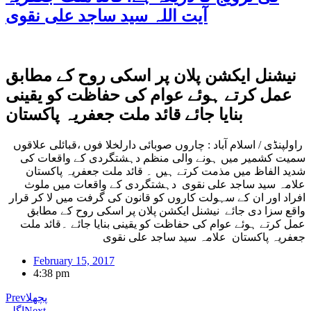
آیت اللہ سید ساجد علی نقوی
نیشنل ایکشن پلان پر اسکی روح کے مطابق
عمل کرتے ہوئے عوام کی حفاظت کو یقینی
بنایا جائے قائد ملت جعفریہ پاکستان
راولپنڈی / اسلام آباد : چاروں صوبائی دارلخلا فوں ،قبائلی علاقوں
سمیت کشمیر میں ہونے والی منظم دہشتگردی کے واقعات کی
شدید الفاظ میں مذمت کرتے ہیں ۔ قائد ملت جعفریہ پاکستان
علامہ سید ساجد علی نقوی دہشتگردی کے واقعات میں ملوث
افراد اور ان کے سہولت کاروں کو قانون کی گرفت میں لا کر قرار
واقع سزا دی جائے نیشنل ایکشن پلان پر اسکی روح کے مطابق
عمل کرتے ہوئے عوام کی حفاظت کو یقینی بنایا جائے ۔قائد ملت
جعفریہ پاکستان علامہ سید ساجد علی نقوی
February 15, 2017
4:38 pm
پچھلا
Prev
Next
اگلے