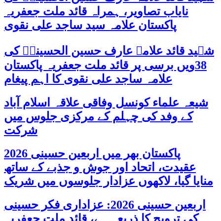
نایاب تصاویر، ہمراہ قائد ملت جعفریہ
پاکستان علامہ سید ساجد علی نقوی
شہید قائد علامہ عارف حسین الحسینیؒ کی
38ویں برسی پر قائد ملت جعفریہ پاکستان
علامہ ساجد علی نقوی کا اہم پیغام
شیعہ علماء کونسل وفاقی علاقہ اسلام آباد
کے وفد کی چہلم کے مرکزی جلوس میں
شرکت
پاکستان بھر میں اربعین حسینی 2026
عقیدت، اتحاد اور جوش و جذبے کے ساتھ
منایا گیا، لاکھوں عزادار جلوسوں میں شریک
اربعین حسینی 2026: عزاداری فکر حسینی
کی ترویج کا ذریعہ ہے، قائد ملت جعفریہ