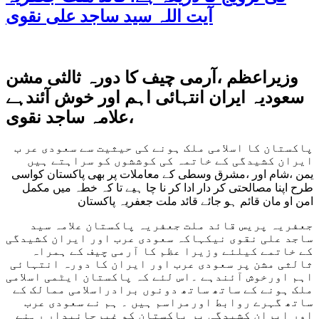
آیت اللہ سید ساجد علی نقوی
وزیراعظم ،آرمی چیف کا دورہ ثالثی مشن
سعودیہ ایران انتہائی اہم اور خوش آئندہے
،علامہ ساجد نقوی
پاکستان کا اسلامی ملک ہونے کی حیثیت سے سعودی عر ب
ایران کشیدگی کے خاتمہ کی کوششوں کو سراہتے ہیں
یمن ،شام اور ،مشرق وسطی کے معاملات پر بھی پاکستان کواسی
طرح اپنا مصالحتی کر دار ادا کر نا چا ہیے تا کہ خطہ میں مکمل
امن او مان قائم ہو جائے قائد ملت جعفریہ پاکستان
جعفریہ پریس قائد ملت جعفریہ پاکستان علامہ سید
ساجد علی نقوی نیکہاکہ سعودی عرب اور ایران کشیدگی
کے خاتمے کیلئے وزیرا عظم کا آرمی چیف کے ہمراہ
ثالثی مشن پر سعودی عرب اور ایران کا دورہ انتہائی
اہم اورخوش آئندہے ۔اس لئے کہ پاکستان ایٹمی اسلامی
ملک ہونے کے ساتھ ساتھ دونوں برادراسلامی ممالک کے
ساتھ گہرے روابط اورمراسم ہیں ۔ ہم نے سعودی عرب
اور ایران کشیدگی پر پاکستان کو غیرجانبدار رہنے