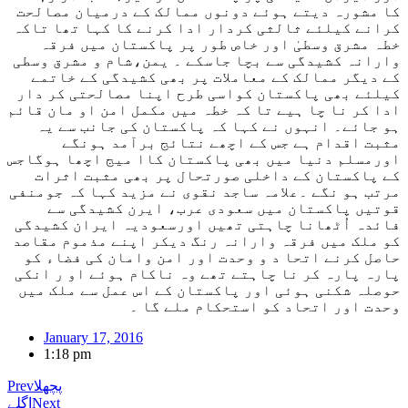
کا مشورہ دیتے ہوئے دونوں ممالک کے درمیان مصالحت
کرانے کیلئے ثالثی کردار ادا کرنے کا کہا تھا تاکہ
خطہ مشرق وسطیٰ اور خاص طور پر پاکستان میں فرقہ
وارانہ کشیدگی سے بچا جاسکے ۔ یمن،شام و مشرق وسطی
کے دیگر ممالک کے معاملات پر بھی کشیدگی کے خاتمے
کیلئے بھی پاکستان کواسی طرح اپنا مصالحتی کر دار
ادا کر نا چا ہیے تا کہ خطہ میں مکمل امن او مان قائم
ہو جائے۔ انہوں نے کہا کہ پاکستان کی جانب سے یہ
مثبت اقدام ہے جس کے اچھے نتائج برآمد ہونگے
اورمسلم دنیا میں بھی پاکستان کاا میج اچھا ہوگاجس
کے پاکستان کے داخلی صورتحال پر بھی مثبت اثرات
مرتب ہو نگے ۔علامہ ساجد نقوی نے مزید کہا کہ جومنفی
قوتیں پاکستان میں سعودی عرب، ایرن کشیدگی سے
فائدہ اُٹھانا چاہتی تھیں اورسعودیہ ایران کشیدگی
کو ملک میں فرقہ وارانہ رنگ دیکر اپنے مذموم مقاصد
حاصل کرنے اتحا د و وحدت اور امن وامان کی فضاء کو
پارہ پارہ کر نا چاہتے تھے وہ ناکام ہوئے او ر انکی
حوصلہ شکنی ہوئی اور پاکستان کے اس عمل سے ملک میں
وحدت اور اتحاد کو استحکام ملے گا ۔
January 17, 2016
1:18 pm
پچھلا
Prev
Next
اگلے