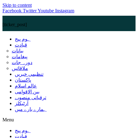
Skip to content
Facebook
Twitter
Youtube
Instagram
[ticker_post]
ہوم پیج
قیادت
بیانات
پیغامات
دورہ جات
ملاقاتیں
تنظیمی خبریں
پاکستان
عالم اسلام
بین الاقوامی
ترقیاتی منصوبے
آرٹیکلز
ہمارے بارے میں
Menu
ہوم پیج
قیادت