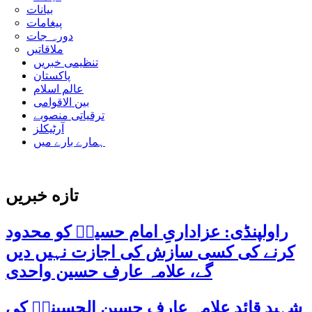
بیانات
پیغامات
دورہ جات
ملاقاتیں
تنظیمی خبریں
پاکستان
عالم اسلام
بین الاقوامی
ترقیاتی منصوبے
آرٹیکلز
ہمارے بارے میں
تازه خبریں
راولپنڈی: عزاداریِ امام حسینؑ کو محدود
کرنے کی کسی سازش کی اجازت نہیں دیں
گے، علامہ عارف حسین واحدی
شہید قائد علامہ عارف حسین الحسینیؒ کی