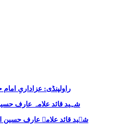
راولپنڈی: عزاداریِ اما
شہید قائد علامہ عارف حسین
شہید قائد علامہ عارف حسین الحسینیؒ کی 38ویں برسی پر قائد ملت جعفریہ پاکستان 