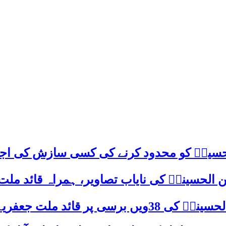
م حسینؑ کو محدود کرنے کی کسی سازش کی اج
 الحسینیؒ کی نایاب تصاویر، ہمراہ قائد ملت
علامہ ساجد علی نقوی کا اہم پیغام