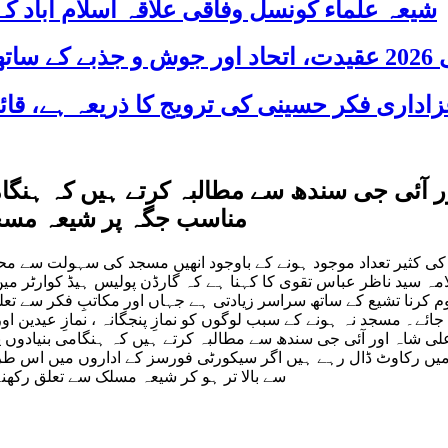
شیعہ علماء کونسل وفاقی علاقہ اسلام آباد
 شریک
مناسب جگہ پر شیعہ مسجد
 کی کثیر تعداد موجود ہونے کے باوجود انھیں مسجد کی سہولت سے مح
سید ناظر عباس تقوی کا کہنا ہے کہ گارڈن پولیس ہیڈ کوارٹر میں 
 کرنا تشیع کے ساتھ سراسر زیادتی ہے جہاں اور مکاتبِ فکر سے تع
ئے۔ مسجد نہ ہونے کے سبب لوگوں کو نمازِ پنجگانہ ، نمازِ عیدین اور
 علی شاہ اور آئی جی سندھ سے مطالبہ کرتے ہیں کہ ہنگامی بنیادوں 
یں رکاوٹ ڈال رہے ہیں اگر سیکورٹی فورسز کے اداروں میں اس طرح 
سے بالا تر ہو کر شیعہ مسلک سے تعلق رکھنے 