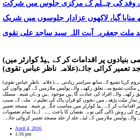
 کے وفد کی چہلم کے مرکزی جلوس میں شرکت
(وزیرِ اعلی سندھ سید قائم علی شاہ اور آئی جی سندھ سے مطالبہ کرتے ہیں کہ ہنگامی بنیادوں پر اقدامات کر کے ہیڈ کوارٹر میں
 تعمیر کرائی جائے(علامہ ناظر عباس تقوی)
روم کرنا تشیع کے ساتھ سراسر زیادتی ہے(علامہ ناظر عباس تقوی)
مکتبِ تشیع سے تعلق رکھنے والے پولیس ملازمین کے گھر والوں کی
لق رکھنے والے افراد کی عبادت گاہیں موجود ہیں وہاں شیعہ مسلک
 نمازِ میّت پڑھنے میں ،بچوں کو قرآن پاک کی تعلیم نہ ملنے کے سبب
پر اقدامات کر کے ہیڈ کوارٹر میں مناسب جگہ پر شیعہ مسجد تعمیر
کی روش ڈالی گئی تو یہ نقصان کا باعث ہے۔ لہٰذا تمام تعصوبات
والے پولیس ملازمین کے لیئے جلد از جلد مسجد تعمیر کروائی جائے۔
April 4, 2016
1:16 pm