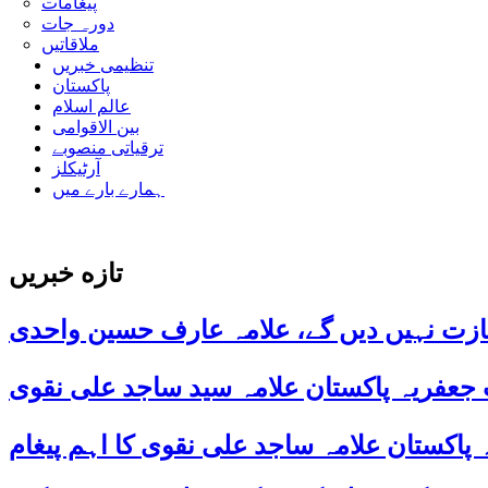
پیغامات
دورہ جات
ملاقاتیں
تنظیمی خبریں
پاکستان
عالم اسلام
بین الاقوامی
ترقیاتی منصوبے
آرٹیکلز
ہمارے بارے میں
تازه خبریں
ازت نہیں دیں گے، علامہ عارف حسین واحدی
 جعفریہ پاکستان علامہ سید ساجد علی نقوی