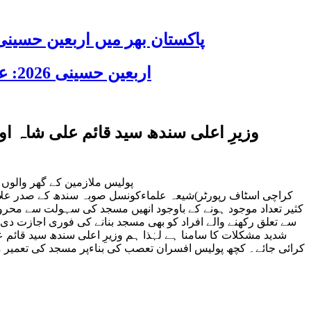
پاکستان بھر میں اربعین حسینی 2026 عقیدت، اتحاد اور جوش و جذبے کے ساتھ منایا گیا، لاکھوں عزادار جلوسوں میں
اربعین حسینی 2026: عزاداری فکر حسینی کی ترویج کا ذریعہ ہے، قائد ملت جعفریہ آیت اللہ سید ساجد علی نقوی
پولیس ملازمین کے گھر والوں
کراچی اسٹاف رپورٹر)شیعہ علماءکونسل صوبہ سندھ کے صدر علامہ 
کثیر تعداد موجود ہونے کے باوجود انھیں مسجد کی سہولت سے محروم
سے تعلق رکھنے والے افراد کو بھی مسجد بنانے کی فوری اجازت دی جا
شدید مشکلات کا سامنا ہے لہٰذا ہم وزیرِ اعلی سندھ سید قائم
کرائی جائے۔ کچھ پولیس افسران تعصب کی بناءپر مسجد کی تعمیر م