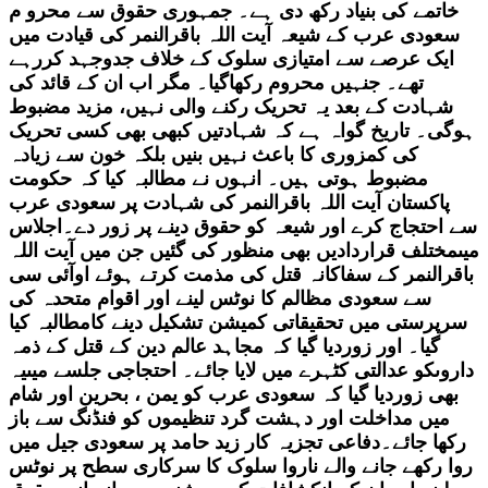
خاتمے کی بنیاد رکھ دی ہے۔ جمہوری حقوق سے محرو م
سعودی عرب کے شیعہ آیت اللہ باقرالنمر کی قیادت میں
ایک عرصے سے امتیازی سلوک کے خلاف جدوجہد کررہے
تھے۔ جنہیں محروم رکھاگیا۔ مگر اب ان کے قائد کی
شہادت کے بعد یہ تحریک رکنے والی نہیں، مزید مضبوط
ہوگی۔ تاریخ گواہ ہے کہ شہادتیں کبھی بھی کسی تحریک
کی کمزوری کا باعث نہیں بنیں بلکہ خون سے زیادہ
مضبوط ہوتی ہیں۔ انہوں نے مطالبہ کیا کہ حکومت
پاکستان آیت اللہ باقرالنمر کی شہادت پر سعودی عرب
سے احتجاج کرے اور شیعہ کو حقوق دینے پر زور دے۔اجلاس
میںمختلف قراردادیں بھی منظور کی گئیں جن میں آیت اللہ
باقرالنمر کے سفاکانہ قتل کی مذمت کرتے ہوئے اوآئی سی
سے سعودی مظالم کا نوٹس لینے اور اقوام متحدہ کی
سرپرستی میں تحقیقاتی کمیشن تشکیل دینے کامطالبہ کیا
گیا۔ اور زوردیا گیا کہ مجاہد عالم دین کے قتل کے ذمہ
داروںکو عدالتی کٹہرے میں لایا جائے۔ احتجاجی جلسے میںیہ
بھی زوردیا گیا کہ سعودی عرب کو یمن ، بحرین اور شام
میں مداخلت اور دہشت گرد تنظیموں کو فنڈنگ سے باز
رکھا جائے۔دفاعی تجزیہ کار زید حامد پر سعودی جیل میں
روا رکھے جانے والے ناروا سلوک کا سرکاری سطح پر نوٹس