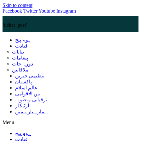
Skip to content
Facebook
Twitter
Youtube
Instagram
[ticker_post]
ہوم پیج
قیادت
بیانات
پیغامات
دورہ جات
ملاقاتیں
تنظیمی خبریں
پاکستان
عالم اسلام
بین الاقوامی
ترقیاتی منصوبے
آرٹیکلز
ہمارے بارے میں
Menu
ہوم پیج
قیادت