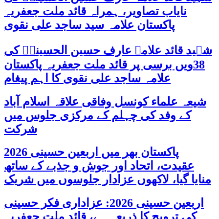
نایاب تصاویر، ہمراہ قائد ملت جعفریہ
پاکستان علامہ سید ساجد علی نقوی
شہید قائد علامہ عارف حسین الحسینیؒ کی
38ویں برسی پر قائد ملت جعفریہ پاکستان
علامہ ساجد علی نقوی کا اہم پیغام
شیعہ علماء کونسل وفاقی علاقہ اسلام آباد
کے وفد کی چہلم کے مرکزی جلوس میں
شرکت
پاکستان بھر میں اربعین حسینی 2026
عقیدت، اتحاد اور جوش و جذبے کے ساتھ
منایا گیا، لاکھوں عزادار جلوسوں میں شریک
اربعین حسینی 2026: عزاداری فکر حسینی
کی ترویج کا ذریعہ ہے، قائد ملت جعفریہ