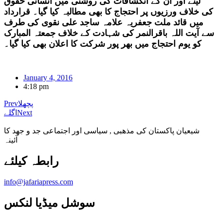
لینے اور ان کے انکشافات کی روشنی میں انسانی حقوق
کی خلاف ورزیوں پر احتجاج کا بھی مطالبہ کیا گیا۔ قرارداد
میں قائد ملت جعفریہ علامہ ساجد علی نقوی کی طرف
سے آیت اللہ باقرالنمر کی شہادت کے خلاف جمعتہ المبارک
کو یوم احتجاج میں بھر پور شرکت کا اعلان بھی کیا گیا۔
January 4, 2016
4:18 pm
پچھلا
Prev
Next
اگلے
شیعیان پاکستان کی مذهبی , سیاسی اور اجتماعی جد و جهد کا
آئینہ
info@jafariapress.com​
سوشل میڈیا لنکس