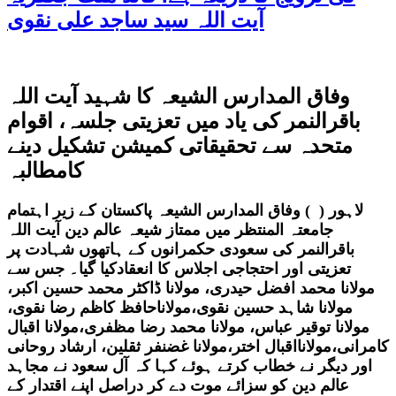
آیت اللہ سید ساجد علی نقوی
وفاق المدارس الشیعہ کا شہید آیت اللہ
باقرالنمر کی یاد میں تعزیتی جلسہ، اقوام
متحدہ سے تحقیقاتی کمیشن تشکیل دینے
کامطالبہ
لاہور ( ) وفاق المدارس الشیعہ پاکستان کے زیر اہتمام
جامعتہ المنتظر میں ممتاز شیعہ عالم دین آیت اللہ
باقرالنمر کی سعودی حکمرانوں کے ہاتھوں شہادت پر
تعزیتی اور احتجاجی اجلاس کا انعقادکیا گیا۔ جس سے
مولانا محمد افضل حیدری، مولانا ڈاکٹر محمد حسین اکبر،
مولانا شاہد حسین نقوی،مولاناحافظ کاظم رضا نقوی،
مولانا توقیر عباس، مولانا محمد رضا مظفری،مولانا اقبال
کامرانی،مولانااقبال اختر،مولانا غضنفر ثقلین، ارشاد روحانی
اور دیگر نے خطاب کرتے ہوئے کہا کہ آل سعود نے مجاہد
عالم دین کو سزائے موت دے کر دراصل اپنے اقتدار کے