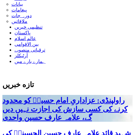
بیانات
پیغامات
دورہ جات
ملاقاتیں
تنظیمی خبریں
پاکستان
عالم اسلام
بین الاقوامی
ترقیاتی منصوبے
آرٹیکلز
ہمارے بارے میں
تازه خبریں
راولپنڈی: عزاداریِ امام حسینؑ کو محدود
کرنے کی کسی سازش کی اجازت نہیں دیں
گے، علامہ عارف حسین واحدی
شہید قائد علامہ عارف حسین الحسینیؒ کی