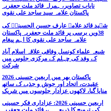
نایاب تصاویر، ہمراہ قائد ملت جعفریہ
پاکستان علامہ سید ساجد علی نقوی
شہید قائد علامہ عارف حسین الحسینیؒ کی
38ویں برسی پر قائد ملت جعفریہ پاکستان
علامہ ساجد علی نقوی کا اہم پیغام
شیعہ علماء کونسل وفاقی علاقہ اسلام آباد
کے وفد کی چہلم کے مرکزی جلوس میں
شرکت
پاکستان بھر میں اربعین حسینی 2026
عقیدت، اتحاد اور جوش و جذبے کے ساتھ
منایا گیا، لاکھوں عزادار جلوسوں میں شریک
اربعین حسینی 2026: عزاداری فکر حسینی
کی ترویج کا ذریعہ ہے، قائد ملت جعفریہ