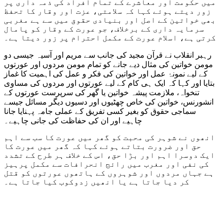
میں حکومت اور معاشرے کے تمام افراد کی ذمہ داری پر
زور دیتے ہوئے کہا کہ سلامتی، عزت اور وقار کا تحفظ
بھی خواتین کے اصل اور بنیادی حقوق میں سے ہے مغربی
سرمایہ داری کے برخلاف، جو عورت کے وقار کو پامال
کرتی ہے، اسلام عورت کے مکمل احترام پر زور دیتا ہے۔
رہبر انقلاب نے قرآن مجید کی جانب سے مریم اور آسیہ جیسی دو
مومن خواتین کی مثال دیے جانے کو تمام مومن مردوں اور عورتوں
کے لیے نمونۂ عمل اور خواتین کی فکر و عمل کی اہمیت کا غماز
بتایا اور کہا کہ ایک ہی کام کے لیے عورتوں اور مردوں کی مساوی
تنخواہ، ملازمت پیشہ خواتین یا گھر کی سرپرست عورتوں کے
انشورنس، خواتین کی خاص چھٹیوں اور دسیوں دیگر مسائل جیسے
سماجی حقوق کو بغیر کسی تفریق کے عملی جامہ پہنایا جانا
چاہیے اور ان کی حفاظت کی جانی چاہیے۔
انھوں نے شوہر کی محبت کو گھر میں عورت کا سب سے اہم
حق اور ضرورت بتاتے ہوئے کہا کہ گھر میں عورت کا
ایک دوسرا اہم اور بڑا حق، اس کے خلاف ہر طرح کے تشدد
کی نفی اور مغرب میں رائج انحرافات سے مکمل پرہیز
ہے جہاں مردوں اور شوہروں کے ہاتھوں عورتوں کو قتل
کر دیا جاتا ہے یا انھیں زدوکوب کیا جاتا ہے۔