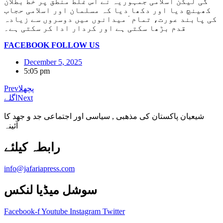
گی لیکن اسلامی جمہوریہ نے اس غلط منطق پر خط بطلان
کھینچ دیا اور دکھا دیا کہ مسلمان اور اسلامی حجاب
کی پابند عورت، تمام ْمیدانوں میں دوسروں سے زیادہ
قدم بڑھا سکتی ہے اور کردار ادا کر سکتی ہے۔
FACEBOOK FOLLOW US
December 5, 2025
5:05 pm
پچھلا
Prev
Next
اگلے
شیعیان پاکستان کی مذهبی , سیاسی اور اجتماعی جد و جهد کا
آئینہ
info@jafariapress.com​
سوشل میڈیا لنکس
Facebook-f
Youtube
Instagram
Twitter