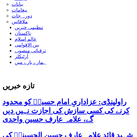
بیانات
پیغامات
دورہ جات
ملاقاتیں
تنظیمی خبریں
پاکستان
عالم اسلام
بین الاقوامی
ترقیاتی منصوبے
آرٹیکلز
ہمارے بارے میں
تازه خبریں
راولپنڈی: عزاداریِ امام حسینؑ کو محدود
کرنے کی کسی سازش کی اجازت نہیں دیں
گے، علامہ عارف حسین واحدی
شہید قائد علامہ عارف حسین الحسینیؒ کی