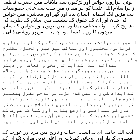
ہوئي ہزاروں خواتین اور لڑکیوں سے ملاقات میں حضرت فاطمہ
زہرا سلام اللہ علیہا کو ہر میدان میں سب سے عالی خصوصیات
سے مزین ایک آسمانی انسان بتایا اور گھر اور معاشرے میں خواتین
کی شان اور ان کے حقوق کے سلسلے میں اسلام کے نظریے کی
تشریح کرتے ہوئے مختلف میدانوں میں بیویوں اور خواتین کے ساتھ
مردوں کا رویہ کیسا ہونا چاہیے، اس پر روشنی ڈالی۔
انھوں نے عبادت، خصوع و خشوع، لوگوں کے لیے ایثار و
قربانی، سختیوں اور مصائب میں صبر و تحمل، مظلوم
کے حق کے شجاعانہ دفاع، حقائق کی تشریح، سیاسی فہم
و کردار، گھرداری، شوہرداری اور بچوں کی پرورش اور
ابتدائے اسلام کے اہم تاریخی واقعات اور دیگر
میدانوں میں موجودگي سمیت حضرت صدیقۂ طاہرہ سلام
اللہ علیہا کے بے پایاں فضائل کی طرف اشارہ کیا۔
انھوں نے کہا کہ بحمد اللہ ایرانی خاتون، ایک ایسے
آفتاب عالمتاب کو اپنا نمونۂ عمل بناتی ہے اور اس
کے اہداف کی راہ میں قدم بڑھاتی ہے جو بقول پیغمبر
اکرم صلی اللہ علیہ و آلہ و سلم، تاریخ کے ہر زمانے
کی عورتوں کی سردار ہے۔ انھوں نے اسلام میں عورت کی
شان کو بہت اعلی و ارفع بتایا اور کہا کہ عورت کے
تشخص اور شخصیت کے بارے میں قرآن مجید نے جو الفاظ
استعمال کیے ہیں وہ انتہائی اعلی اور بلند ہیں۔
آيت اللہ خامنہ ای نے انسانی حیات و تاریخ میں مرد اور عورت کے
مساوی کردار اور روحانی کمالات اور اعلی ترین مدارج تک ان کے