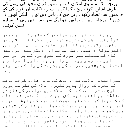
پہنچنے کے مساوی امکان کے بارے میں قرآن مجید کی آیتوں کی
طرف اشارہ کرتے ہوئے کہا کہ یہ سارے نکات، ان افراد کی کج
فہمیوں سے تضاد رکھتے ہیں جن کے پاس دین تو ہے لیکن انھوں نے
دین کو پہچانا نہیں ہے یا پھر جو لوگ سرے سے دین ہی کو تسلیم
نہیں کرتے۔
انہوں نے معاشرے میں خواتین کے حقوق کے بارے میں
قرآن کی منطق کی تشریح کرتے ہوئے کہا کہ اسلام میں
سماجی سرگرمیوں، کام اور تجارت، سیاسی سرگرمیں،
اکثر سرکاری عہدوں تک رسائی اور دیگر میدانوں میں
کام کے سلسلے میں عورت کے حقوق مرد کے برابر ہیں
اور معنوی و روحانی راہ پر چلنے اور انفرادی و
اجتماعی کوششوں میں اس کی پیشرفت کی راہ کھلی ہوئی
ہے۔
رہبر انقلاب اسلامی نے اس بات کی طرف اشارہ کرتے ہوئے
کہ مغرب کا زوال پذیر کلچر، اسلام کی نظر سے پوری
طرح مسترد ہے، کہا کہ اسلام میں خواتین کی شان کی
حفاظت اور انتہائی سرکش اور خطرناک جنسی خواہشات
کو کنٹرول کرنے کے لیے عورت اور مرد کے رابطے، عورت
اور مرد کے پہناوے، عورت کے حجاب اور شادی کی ترغیب
میں کچھ حد بندیاں اور احکام پائے جاتے ہیں جو پوری
طرح عورت کی فطرت اور معاشرے کی مصلحت اور ضرورتوں
کے مطابق ہیں جبکہ مغربی کلچر میں بے پایاں اور
مخرب جنسیات کو کنٹرول کرنے پر بالکل بھی توجہ