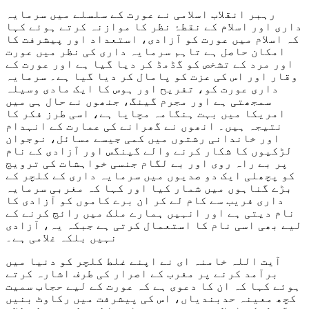
رہبر انقلاب اسلامی نے عورت کے سلسلے میں سرمایہ
داری اور اسلام کے نقطۂ نظر کا موازنہ کرتے ہوئے کہا
کہ اسلام میں عورت کو آزادی، استعداد اور پیشرفت کا
امکان حاصل ہے تاہم سرمایہ داری کی نظر میں عورت
اور مرد کے تشخص کو گڈمڈ کر دیا گيا ہے اور عورت کے
وقار اور اس کی عزت کو پامال کر دیا گيا ہے۔ سرمایہ
داری عورت کو، تفریح اور ہوس کا ایک مادی وسیلہ
سمجھتی ہے اور مجرم گینگ، جنھوں نے حال ہی میں
امریکا میں بہت ہنگامہ مچایا ہے، اسی طرز فکر کا
نتیجہ ہیں۔ انھوں نے گھرانے کی عمارت کے انہدام
اور خاندانی رشتوں میں کمی جیسے مسائل، نوجوان
لڑکیوں کا شکار کرنے والے گینگس اور آزادی کے نام
پر بے راہ روی اور بے لگام جنسی خواہشات کی ترویج
کو پچھلی ایک دو صدیوں میں سرمایہ داری کے کلچر کے
بڑے گناہوں میں شمار کیا اور کہا کہ مغربی سرمایہ
داری فریب سے کام لے کر ان برے کاموں کو آزادی کا
نام دیتی ہے اور انہیں ہمارے ملک میں رائج کرنے کے
لیے بھی اسی نام کا استعمال کرتی ہے جبکہ یہ، آزادی
نہیں بلکہ غلامی ہے۔
آيت اللہ خامنہ ای نے اپنے غلط کلچر کو دنیا میں
برآمد کرنے پر مغرب کے اصرار کی طرف اشارہ کرتے
ہوئے کہا کہ ان کا دعوی ہے کہ عورت کے لیے حجاب سمیت
کچھ معینہ حدبندیاں، اس کی پیشرفت میں رکاوٹ بنیں