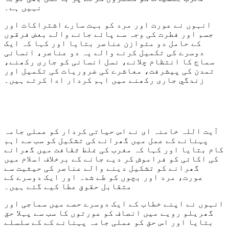
نہیں ہے۔
انہوں نے عورت اور مرد کو بہت سارے اشتراکات اور
جسم اور فطرت کی وجہ سے پائے جانے والے بعض فرقوں
کے حامل دو متوازن عناصر بتایا اور کہا کہ ایک
دوسرے کی تکمیل کرنے والے یہ دو عناصر، انسانی
سماج کا انتظام چلانے، نسل انسانی کو جاری رکھنے،
تمدن کی پیشرفت، معاشرے کی ضروریات کی تکمیل اور
زندگي جاری رکھنے میں اہم کردار ادا کرتے ہیں۔
آيت اللہ خامنہ ای نے اس حیاتی کردار کو عملی جامہ
پہنانے کے عمل میں گھرانے کی تشکیل کو سب سے اہم
کام بتایا اور کہا کہ مغرب کی غلط ثقافت میں گھرانے
کی اکائی کو فراموش کر دیے جانے کے برخلاف اسلام میں
گھرانے کو تشکیل دینے والے عناصر کی حیثیت سے
عورت، مرد اور بچوں کو طے شدہ اور ایک دوسرے کے
متقابل حقوق عطا کیے گئے ہیں۔
انہوں نے اپنے خطاب کے ایک دوسرے حصے میں سماجی اور
گھریلو رویے میں انصاف کو عورتوں کا سب سے پہلا حق
بتایا اور اس حق کو عملی جامہ پہنانے کے کے سلسلے