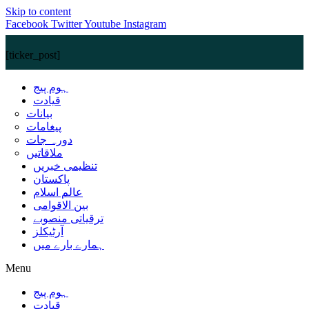
Skip to content
Facebook
Twitter
Youtube
Instagram
[ticker_post]
ہوم پیج
قیادت
بیانات
پیغامات
دورہ جات
ملاقاتیں
تنظیمی خبریں
پاکستان
عالم اسلام
بین الاقوامی
ترقیاتی منصوبے
آرٹیکلز
ہمارے بارے میں
Menu
ہوم پیج
قیادت