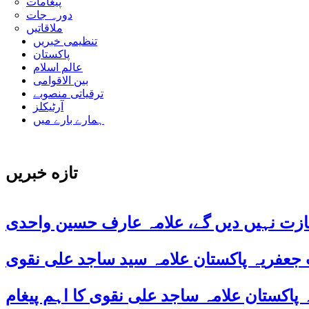
پیغامات
دورہ جات
ملاقاتیں
تنظیمی خبریں
پاکستان
عالم اسلام
بین الاقوامی
ترقیاتی منصوبے
آرٹیکلز
ہمارے بارے میں
تازه خبریں
ازت نہیں دیں گے، علامہ عارف حسین واحدی
 جعفریہ پاکستان علامہ سید ساجد علی نقوی