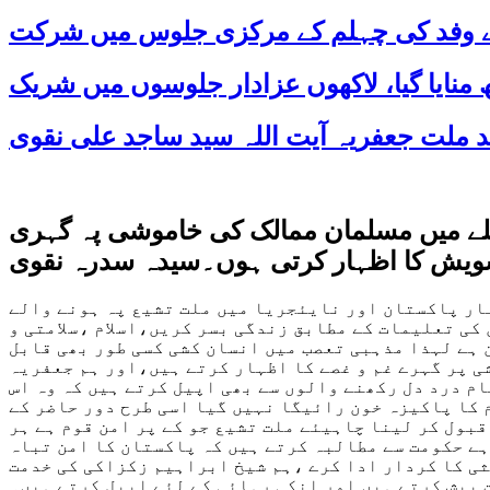
 کے وفد کی چہلم کے مرکزی جلوس میں شرکت
املے میں مسلمان ممالک کی خاموشی پہ گہری
ویش کا اظہار کرتی ہوں۔سیدہ سدرہ نقوی
ار پاکستان اور نایئجریا میں ملت تشیع پہ ہونے والے
 کی تعلیمات کے مطابق زندگی بسر کریں،اسلام ،سلامتی و
ن ہے لہذا مذہبی تعصب میں انسان کشی کسی طور بھی قابل
ی پر گہرے غم و غصے کا اظہار کرتے ہیں،اور ہم جعفریہ
 درد دل رکھنے والوں سے بھی اپیل کرتے ہیں کہ وہ اس
م کا پاکیزہ خون رائیگا نہیں گیا اسی طرح دور حاضر کے
بول کر لینا چاہیئے ملت تشیع جو کے پر امن قوم ہے ہر
ہے حکومت سے مطالبہ کرتے ہیں کہ پاکستان کا امن تباہ
ثی کا کردار ادا کرے ،ہم شیخ ابراہیم زکزاکی کی خدمت
 پیش کرتے ہیں اور انکی رہائی کے لئے اپیل کرتے ہیں۔