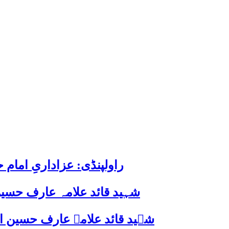
راولپنڈی: عزاداریِ اما
شہید قائد علامہ عارف حسین
شہید قائد علامہ عارف حسین الحسینیؒ کی 38ویں برسی پر قائد ملت جعفریہ پاکستان 