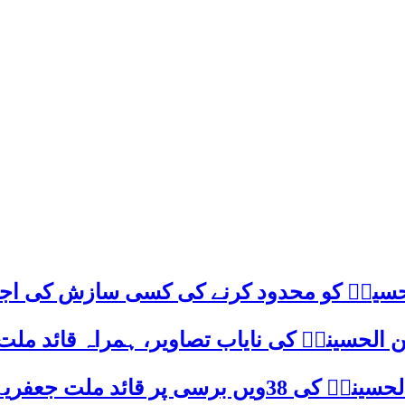
م حسینؑ کو محدود کرنے کی کسی سازش کی اج
 الحسینیؒ کی نایاب تصاویر، ہمراہ قائد ملت
علامہ ساجد علی نقوی کا اہم پیغام