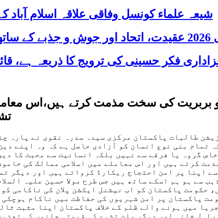
شیعہ علماء کونسل وفاقی علاقہ اسلام آباد
 شریک
ظلم و بربریت کی سخت مذمت کرتے ہیں،اس مع
تش
زیشن طالبات پاکستان مرکزی سیدہ سدرہ نقوی نے پارہ چن
ہ تمام بنی نوع انسان کو آزادی حاصل ہے کہ وہ اپنے دین
 خاص گروہ یا فرقے سے نہیں بلکہ انسانیت سے محبت کا دی
مت کرتے ہیں اور اس معاملے میں اسلامی ممالک کی خاموش
 اپنا پر امن احتجاج ریکارڈ کرواتے ہیں اور دیگر تمام
ہب سے ہو ہم اسکے ساتھ ہیں جس طرح مولا حسین علیہ السلا
حکومت پاکستان کو اب نیشنل ایکشن پلان کی ناکامی کو ق
ومت پاکستان پر امن شہریوں کی حفاظت میں ناکام ہوچکی 
جریا میں ہونے والے ظلم کے خلاف پاکستان اپنا مثبت ثال
 اہل خانہ اور دیگر ملت تشیع کی قیمتی جانوں کی تعذیت