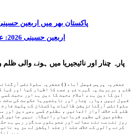
پاکستان بھر میں اربعین حسینی 2026 عقیدت، اتحاد اور جوش و جذبے کے ساتھ منایا گیا، لاکھوں عزادار جلوسوں میں
اربعین حسینی 2026: عزاداری فکر حسینی کی ترویج کا ذریعہ ہے، قائد ملت جعفریہ آیت اللہ سید ساجد علی نقوی
پارہ چنار اور نائیجیریا میں ہونے والی 
جعفریہ پریس فیصل آباد ( ) جعفریہ سٹوڈنٹس آرگنائ
ظلم و بربریت پہ گہرے غم و غصے کا اظہار کیا اور کہا ک
امن کا دین ہے ، اسلام محبت کا دین ہے اور محبت کسی
قبول نہیں ،پارہ چنار اور نایئجیریا حکومت کی سخت مذ
سٹوڈنٹس آرگنائزیشن طالبات پاکستان کے پلیٹ فارم سے
ظلم کے خلاف آواز اٹھائیں ، مظلوم کسی بھی دین اور مذ
مظلومین کی عظیم قربانیاں رائیگاہ نہیں جائیں گی، 
روز نئے سے نئے مصائب اور صعوبتوں سے گزر رہی ہے حک
کرنے والوں کے خلاف جلد از جلد ایکشن لے مز ید نائی
میں انکے