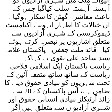
آنیوالے ملک میں شہری آزادیوں کو
آہستہ آہستہ سلب کیاگیا جس کے
باعث معاشرہ گھٹن کا شکار ہوگیا ۔
ان خیالات کا اظہار انہوںنے اکنامسٹ
ڈیموکریسی کے شہری آزادیوں سے
متعلق اشاریوں پر تبصرہ کرتے ہوئے
کیا۔ قائد ملت جعفریہ پاکستان علامہ
سید ساجد علی نقوی نے کہاکہ
ریاست پاکستان ایک اسلامی فلاحی
ریاست کے ساتھ ساتھ متفقہ آئین کے
تحت شہریوں کو بنیادی حقوق دینے کا
ضامن ہے، آئین پاکستان کے 20 سے
زائد آرٹیکلز بنیادی انسانی حقوق اور
شہری آزادیو ں سے متعلق ہیں اگر