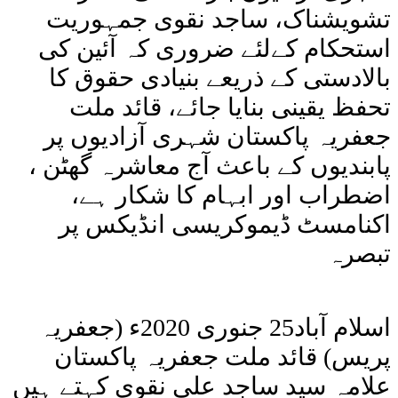
تشویشناک، ساجد نقوی جمہوریت
استحکام کےلئے ضروری کہ آئین کی
بالادستی کے ذریعے بنیادی حقوق کا
تحفظ یقینی بنایا جائے، قائد ملت
جعفریہ پاکستان شہری آزادیوں پر
پابندیوں کے باعث آج معاشرہ گھٹن ،
اضطراب اور ابہام کا شکار ہے،
اکنامسٹ ڈیموکریسی انڈیکس پر
تبصرہ
اسلام آباد25 جنوری 2020ء (جعفریہ
پریس) قائد ملت جعفریہ پاکستان
علامہ سید ساجد علی نقوی کہتے ہیں