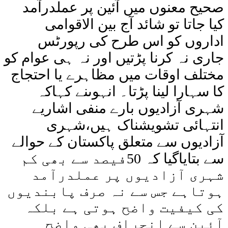
صحیح معنوں میں آئین پر عملدرآمد
کیا جاتا تو شائد آج بین الاقوامی
اداروں کو اس طرح کی رپورٹس
جاری نہ کرنا پڑتیں اور نہ ہی عوام کو
مختلف اوقات میں مظاہرے یا احتجاج
کا سہارا لینا پڑتا۔ انہوںنے کہاکہ
شہری آزادیوں بارے منفی اشاریے
انتہائی تشویشناک ہیں،شہری
آزادیوں سے متعلق پاکستان کے حوالے
سے بتایاگیا کہ 50فیصد سے بھی کم
شہری آزادیوں پر عملدرآمد
ہوتاہے جس سے نہ صرف پابندیوں
کی کیفیت واضح ہوتی ہے بلکہ
آئین سے انحراف بھی واضح