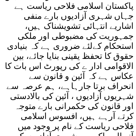
پاکستان اسلامی فلاحی ریاست ہے
جہاں شہری آزادیوں بارے منفی
اشاریے انتہائی تشویشناک ہیں،
جمہوریت کی مضبوطی اور ملکی
استحکام کےلئے ضروری ہے کہ بنیادی
حقوق کا تحفظ یقینی بنایا جائے، بین
الاقوامی ادار ے کی رپورٹ اس بات کا
عکاس ہے کہ آئین و قانون سے
انحراف برتا جارہاہے، ہم عرصہ سے
شہریوں آزادیوں ، آئین کی بالادستی
اور قانون کی حکمرانی بارے متوجہ
کرتے آرہے ہیں، افسوس اسلامی
فلاحی ریاست کے نام پر وجود میں