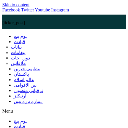
Skip to content
Facebook
Twitter
Youtube
Instagram
[ticker_post]
ہوم پیج
قیادت
بیانات
پیغامات
دورہ جات
ملاقاتیں
تنظیمی خبریں
پاکستان
عالم اسلام
بین الاقوامی
ترقیاتی منصوبے
آرٹیکلز
ہمارے بارے میں
Menu
ہوم پیج
قیادت