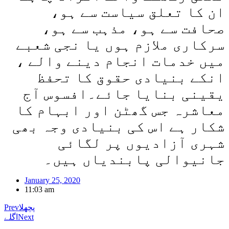
ان کا تعلق سیاست سے ہو،
صحافت سے ہو، مذہب سے ہو،
سرکاری ملازم ہوں یا نجی شعبے
میں خدمات انجام دینے والے ،
انکے بنیادی حقوق کا تحفظ
یقینی بنایا جائے۔افسوس آج
معاشرہ جس گھٹن اور ابہام کا
شکار ہے اس کی بنیادی وجہ بھی
شہری آزادیوں پر لگائی
جانیوالی پابندیاں ہیں۔
January 25, 2020
11:03 am
پچھلا
Prev
Next
اگلے