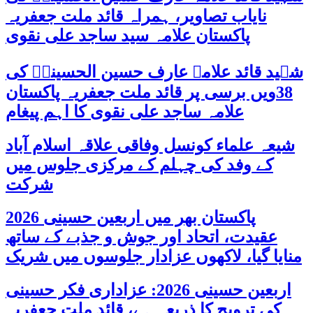
نایاب تصاویر، ہمراہ قائد ملت جعفریہ
پاکستان علامہ سید ساجد علی نقوی
شہید قائد علامہ عارف حسین الحسینیؒ کی
38ویں برسی پر قائد ملت جعفریہ پاکستان
علامہ ساجد علی نقوی کا اہم پیغام
شیعہ علماء کونسل وفاقی علاقہ اسلام آباد
کے وفد کی چہلم کے مرکزی جلوس میں
شرکت
پاکستان بھر میں اربعین حسینی 2026
عقیدت، اتحاد اور جوش و جذبے کے ساتھ
منایا گیا، لاکھوں عزادار جلوسوں میں شریک
اربعین حسینی 2026: عزاداری فکر حسینی
کی ترویج کا ذریعہ ہے، قائد ملت جعفریہ