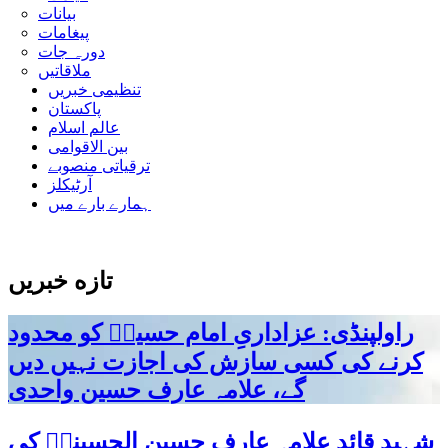
بیانات
پیغامات
دورہ جات
ملاقاتیں
تنظیمی خبریں
پاکستان
عالم اسلام
بین الاقوامی
ترقیاتی منصوبے
آرٹیکلز
ہمارے بارے میں
تازه خبریں
راولپنڈی: عزاداریِ امام حسینؑ کو محدود
کرنے کی کسی سازش کی اجازت نہیں دیں
گے، علامہ عارف حسین واحدی
شہید قائد علامہ عارف حسین الحسینیؒ کی