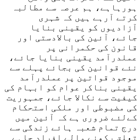
ہورہاہے، ہم عرصہ سے مطالبہ
کرتے آرہے ہیں کہ شہری
آزادیوں کو یقینی بنایا
جائے، آئین کی بالادستی اور
قانون کی حکمرانی پر
عملدرآمد یقینی بنایا جائے،
نئے قوانین کی بجائے پہلے سے
موجود قواتین پر عملدرآمد
یقینی بناکر عوام کو ابہام کی
کیفیت سے نکالا جائے، جمہوریت
کی مضبوطی اور ملکی استحکام
کےلئے ضروری ہے کہ آئین میں
درج تمام شعبہ ہائے زندگی سے
تعلق رکھنے والے افراد چاہے