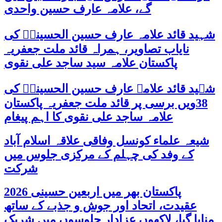
گے، علامہ عارف حسین واحدی
شہید قائد علامہ عارف حسین الحسینیؒ کی
نایاب تصاویر، ہمراہ قائد ملت جعفریہ
پاکستان علامہ سید ساجد علی نقوی
شہید قائد علامہ عارف حسین الحسینیؒ کی
38ویں برسی پر قائد ملت جعفریہ پاکستان
علامہ ساجد علی نقوی کا اہم پیغام
شیعہ علماء کونسل وفاقی علاقہ اسلام آباد
کے وفد کی چہلم کے مرکزی جلوس میں
شرکت
پاکستان بھر میں اربعین حسینی 2026
عقیدت، اتحاد اور جوش و جذبے کے ساتھ
منایا گیا، لاکھوں عزادار جلوسوں میں شریک