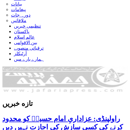
بیانات
پیغامات
دورہ جات
ملاقاتیں
تنظیمی خبریں
پاکستان
عالم اسلام
بین الاقوامی
ترقیاتی منصوبے
آرٹیکلز
ہمارے بارے میں
تازه خبریں
راولپنڈی: عزاداریِ امام حسینؑ کو محدود
کرنے کی کسی سازش کی اجازت نہیں دیں