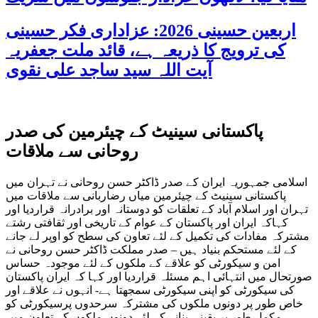
اربعین حسینی 2026: عزاداری فکر حسینی
کی ترویج کا ذریعہ ہے، قائد ملت جعفریہ
آیت اللہ سید ساجد علی نقوی
پاکستانی سینیٹ کے چیئرمین کی صدر
روحانی سے ملاقات
اسلامی جمہوریہ ایران کے صدر ڈاکٹر حسن روحانی نے تہران میں
پاکستانی سینیٹ کے چیئرمین میاں رضاربانی سے ملاقات میں
تہران اور اسلام آباد کے تعلقات کو دوستانہ اور برادرانہ قراردیا اور
کہاکہ ایران اور پاکستان کے عوام کے تاریخی اور ثقافتی رشتے
مشترکہ مفادات کی تکمیل کے لئے تعاون کی سطح کو اوپر لے جانے
کے لئے مستحکم بنیاد ہیں – صدر مملکت ڈاکٹر حسن روحانی نے
امن و سیکورٹی کو علاقے کے ملکوں کے لئے موجودہ حساس
صورتحال میں انتہائی اہم مسئلہ قراردیا اور کہا کہ ایران پاکستان
کی سیکورٹی کو اپنی سیکورٹی سمجھتا ہے- انہوں نے علاقے اور
خاص طور پر دونوں ملکوں کی مشترکہ سرحدوں پرسیکورٹی کو
مکمل طور پر یقینی بنانے کے لئے دونوں ملکوں کے تعاون میں