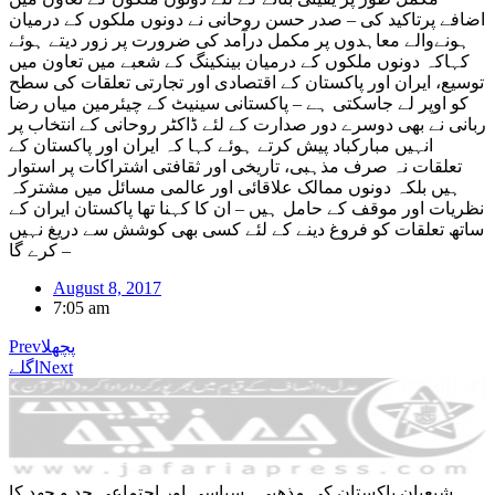
اضافے پرتاکید کی – صدر حسن روحانی نے دونوں ملکوں کے درمیان
ہونےوالے معاہدوں پر مکمل درآمد کی ضرورت پر زور دیتے ہوئے
کہاکہ دونوں ملکوں کے درمیان بینکینگ کے شعبے میں تعاون میں
توسیع، ایران اور پاکستان کے اقتصادی اور تجارتی تعلقات کی سطح
کو اوپر لے جاسکتی ہے – پاکستانی سینیٹ کے چیئرمین میاں رضا
ربانی نے بھی دوسرے دور صدارت کے لئے ڈاکٹر روحانی کے انتخاب پر
انہیں مبارکباد پیش کرتے ہوئے کہا کہ ایران اور پاکستان کے
تعلقات نہ صرف مذہبی، تاریخی اور ثقافتی اشتراکات پر استوار
ہیں بلکہ دونوں ممالک علاقائی اور عالمی مسائل میں مشترکہ
نظریات اور موقف کے حامل ہیں – ان کا کہنا تھا پاکستان ایران کے
ساتھ تعلقات کو فروغ دینے کے لئے کسی بھی کوشش سے دریغ نہیں
کرے گا –
August 8, 2017
7:05 am
پچھلا
Prev
Next
اگلے
شیعیان پاکستان کی مذهبی , سیاسی اور اجتماعی جد و جهد کا