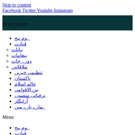
Skip to content
Facebook
Twitter
Youtube
Instagram
[ticker_post]
ہوم پیج
قیادت
بیانات
پیغامات
دورہ جات
ملاقاتیں
تنظیمی خبریں
پاکستان
عالم اسلام
بین الاقوامی
ترقیاتی منصوبے
آرٹیکلز
ہمارے بارے میں
Menu
ہوم پیج
قیادت