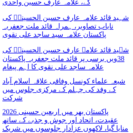
گے، علامہ عارف حسین واحدی
شہید قائد علامہ عارف حسین الحسینیؒ کی
نایاب تصاویر، ہمراہ قائد ملت جعفریہ
پاکستان علامہ سید ساجد علی نقوی
شہید قائد علامہ عارف حسین الحسینیؒ کی
38ویں برسی پر قائد ملت جعفریہ پاکستان
علامہ ساجد علی نقوی کا اہم پیغام
شیعہ علماء کونسل وفاقی علاقہ اسلام آباد
کے وفد کی چہلم کے مرکزی جلوس میں
شرکت
پاکستان بھر میں اربعین حسینی 2026
عقیدت، اتحاد اور جوش و جذبے کے ساتھ
منایا گیا، لاکھوں عزادار جلوسوں میں شریک