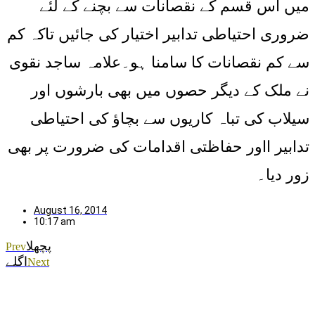
میں اس قسم کے نقصانات سے بچنے کے لئے
ضروری احتیاطی تدابیر اختیار کی جائیں تاکہ کم
سے کم نقصانات کا سامنا ہو۔علامہ ساجد نقوی
نے ملک کے دیگر حصوں میں بھی بارشوں اور
سیلاب کی تباہ کاریوں سے بچاؤ کی احتیاطی
تدابیر ااور حفاظتی اقدامات کی ضرورت پر بھی
زور دیا۔
August 16, 2014
10:17 am
پچھلا
Prev
اگلے
Next