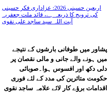
اربعین حسینی 2026: عزاداری فکر حسینی
کی ترویج کا ذریعہ ہے، قائد ملت جعفریہ
آیت اللہ سید ساجد علی نقوی
پشاور میں طوفانی بارشوں کے نتیجے
میں ہونے والے جانی و مالی نقصان پر
دلی دکھ اور افسوس ہوا۔صوبائی
حکومت متاثرین کی مدد کے لئے فوری
اقدامات برؤے کار لائے علامہ ساجد نقوی