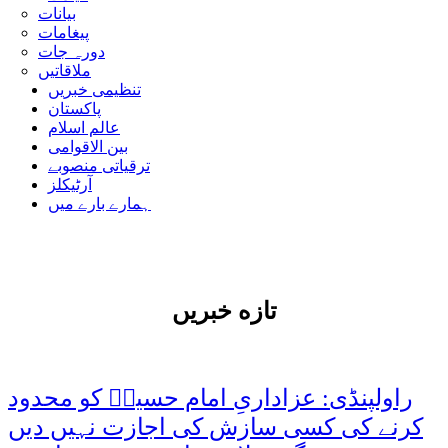
بیانات
پیغامات
دورہ جات
ملاقاتیں
تنظیمی خبریں
پاکستان
عالم اسلام
بین الاقوامی
ترقیاتی منصوبے
آرٹیکلز
ہمارے بارے میں
تازه خبریں
راولپنڈی: عزاداریِ امام حسینؑ کو محدود
کرنے کی کسی سازش کی اجازت نہیں دیں