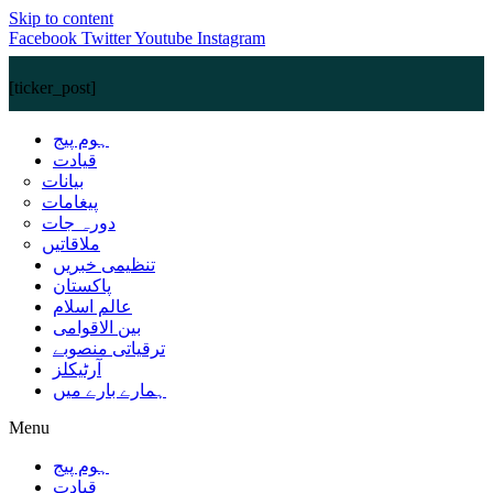
Skip to content
Facebook
Twitter
Youtube
Instagram
[ticker_post]
ہوم پیج
قیادت
بیانات
پیغامات
دورہ جات
ملاقاتیں
تنظیمی خبریں
پاکستان
عالم اسلام
بین الاقوامی
ترقیاتی منصوبے
آرٹیکلز
ہمارے بارے میں
Menu
ہوم پیج
قیادت