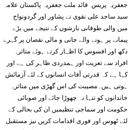
جعفریہ پریس
قائد ملت جعفریہ پاکستان علامہ
سید ساجد علی نقوی نے پشاور اور گردونواح
میں والی طوفانی بارشوں کے نتیجے میں بڑے
پیمانے پر ہونے والے جانی و مالی نقصان پر گہرے
دکھ اور افسوس کا اظہار کرتے ہوئے متاثرہ
افراد سے تعزیت اور ہمدردی ظاہر کی ہے اور
کہا ہے کہ قدرتی آفات انسانوں کے لئے آزمائش
ہوتی ہیں۔مصیبت کی اس گھڑی میں متاثرہ
خاندانوں کو تنہا نہ چھوڑا جائے اور صوبائی
حکومت اور سماجی تنظیمیں ان کی بحالی کے
لئے ٹھوس اور فوری اقدامات کریں نیز مستقبل