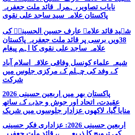
نایاب تصاویر، ہمراہ قائد ملت جعفریہ
پاکستان علامہ سید ساجد علی نقوی
شہید قائد علامہ عارف حسین الحسینیؒ کی
38ویں برسی پر قائد ملت جعفریہ پاکستان
علامہ ساجد علی نقوی کا اہم پیغام
شیعہ علماء کونسل وفاقی علاقہ اسلام آباد
کے وفد کی چہلم کے مرکزی جلوس میں
شرکت
پاکستان بھر میں اربعین حسینی 2026
عقیدت، اتحاد اور جوش و جذبے کے ساتھ
منایا گیا، لاکھوں عزادار جلوسوں میں شریک
اربعین حسینی 2026: عزاداری فکر حسینی
کی ترویج کا ذریعہ ہے، قائد ملت جعفریہ