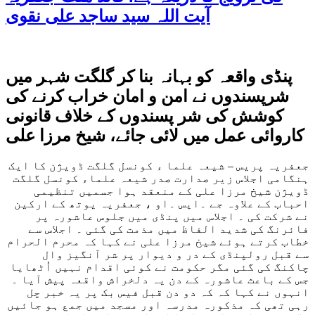
آیت اللہ سید ساجد علی نقوی
پنڈی واقعہ کو بہانہ بنا کر گلگت شہر میں
شرپسندوں نے امن و امان خراب کرنے کی
کوشش کی شر پسندوں کے خلاف قانونی
کاروائی عمل میں لائی جائے، شیخ مرزا علی
جعفریہ پریس – شیعہ علما ء کونسل گلگت ڈویژن کا ایک
ہنگامی اجلاس زیر صدارت صدر شیعہ علماء کونسل گلگت
ڈویژن شیخ مرزا علی کے منعقد ہوا جسمیں تنظیمی
احباب کے علاوہ جے ۔ایس ۔او ، جعفریہ یوتھ کے ارکین
نے شرکت کی ۔ اجلاس میں پنڈی میں جلوس عاشورہ پر
فائرنگ کی شدید الفاظ میں مذمت کی گئی ۔ اجلاس سے
خطاب کرتے ہوئے شیخ مرزا علی نے کہا کہ محرم الحرام
سے قبل رولپنڈی کے در و دیوار پر شر آنگیز وال
چاکنگ کی گئی مگر حکومت نے کوئی اقدام نہیں اُٹھایا
جس کے باعث عاشورہ کے دن یہ دلخراش واقعہ پیش آیا ۔
انہوں نے کہا کہ کہ دو دن قبل فیس بک پر یہ خبر چل
رہی تھی کہ مذکورہ مدرسہ اور مسجد میں جمع ہو جائیں