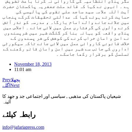
مگر پنڈی انتظامیہ کی کاروائی نہ کرنا باعث تشویش
ہے ۔ انہوں نے کہا کہ قائد ملت جعفریہ پاکستان حضرت
آیت اللہ علامہ سید ساجد علی نقوی کی پالیسی کی
حمایت کرتے ہوئے کہا کہ عدالتی تحقیقات کرکے پنجاب
میں جلائے جانے والے امام بارگاہ ، مدرسہ کو نذر آتش
کرنے والوں کی گرفتاری عمل میں لائی جائے ۔ اجلاس میں
پنڈی واقعہ کو بہانہ بنا کر گلگت شہر میں شرپسندوں
نے امن و امان خراب کرنے کی کوشش کی شر پسندوں کے
خلاف قانونی کاروائی عمل میں لائی جائے تاکہ سیکورٹی
اداروں کی جانب سے شہر میں امن وامان قائم رکھنے کے
تسلسل کو برقرار رکھا جاسکے ۔
November 18, 2013
11:01 am
پچھلا
Prev
Next
اگلے
شیعیان پاکستان کی مذهبی , سیاسی اور اجتماعی جد و جهد کا
آئینہ
info@jafariapress.com​