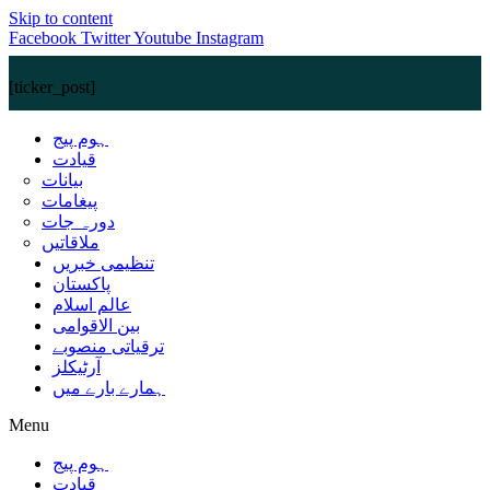
Skip to content
Facebook
Twitter
Youtube
Instagram
[ticker_post]
ہوم پیج
قیادت
بیانات
پیغامات
دورہ جات
ملاقاتیں
تنظیمی خبریں
پاکستان
عالم اسلام
بین الاقوامی
ترقیاتی منصوبے
آرٹیکلز
ہمارے بارے میں
Menu
ہوم پیج
قیادت