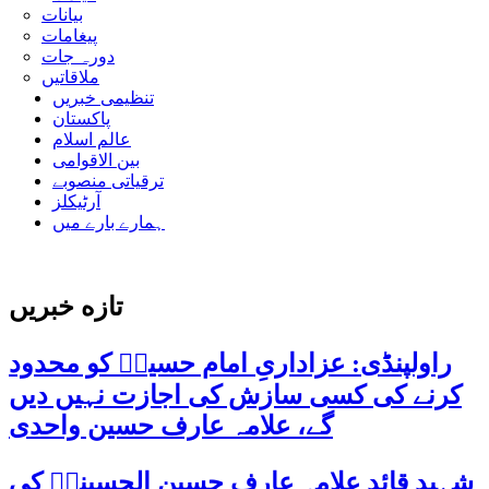
بیانات
پیغامات
دورہ جات
ملاقاتیں
تنظیمی خبریں
پاکستان
عالم اسلام
بین الاقوامی
ترقیاتی منصوبے
آرٹیکلز
ہمارے بارے میں
تازه خبریں
راولپنڈی: عزاداریِ امام حسینؑ کو محدود
کرنے کی کسی سازش کی اجازت نہیں دیں
گے، علامہ عارف حسین واحدی
شہید قائد علامہ عارف حسین الحسینیؒ کی