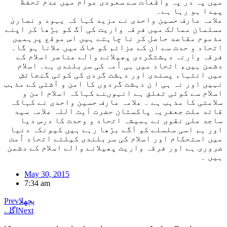
میں پہ در پہ واقعات سے سعودی عوام میں عدم تحفظ
پیدا ہو رہا ہے۔
علامہ عارف حسین واحدی نے مزید کہا کہ یہود و نصاریٰ
مسلمان ممالک میں فرقہ واریت کی آگ کو بڑھا کر اپنے
مذموم مقاصد حاصل کر نا چاہتے ہیں اس موقع پرہمیں
اتحاد و حدت سے ان کے عزائم کو خاک میں ملانا ہو گا۔
فرقہ وارنہ دہشتگردی پھیلانے والے عناصر اسلام کے
دشمن ہیں، اتحاد میں ہی اُمہ کی سربلندی ہے۔ اسلام
میں انتہاء پسندی اور دہشت گردی کی کوئی گنجائش
نہیں اور نہ ہی ا ن دہشت گردوں کا امن و آشتی کے مذہب
اسلام سے کوئی تعلق ہے انہوںنے کہاکہ اسلام امن و
سلامتی کا مذہب ہے ۔ علامہ عارف حسین واحدی نے کہاکہ
قائد ملت جعفریہ پاکستان حضرت آیت اللہ علامہ سید
ساجد علی نقوی نے ہمیشہ اتحاد و وحدت کا درس دیا
اور ہم اسی سلسلے کو آگے بڑھا رہے ہیں کیونکہ دنیا
میں استحکام اور اسلام کی سربلندی کیلئے اتحاد اُمت
ضروری ہے اور فرقہ واریت پھیلانے والے اسلام کے دشمن
ہیں ۔
May 30, 2015
7:34 am
پچھلا
Prev
Next
اگلے