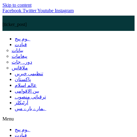
Skip to content
Facebook
Twitter
Youtube
Instagram
[ticker_post]
ہوم پیج
قیادت
بیانات
پیغامات
دورہ جات
ملاقاتیں
تنظیمی خبریں
پاکستان
عالم اسلام
بین الاقوامی
ترقیاتی منصوبے
آرٹیکلز
ہمارے بارے میں
Menu
ہوم پیج
قیادت