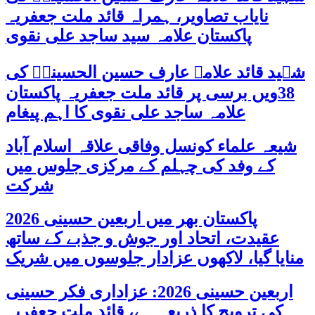
نایاب تصاویر، ہمراہ قائد ملت جعفریہ
پاکستان علامہ سید ساجد علی نقوی
شہید قائد علامہ عارف حسین الحسینیؒ کی
38ویں برسی پر قائد ملت جعفریہ پاکستان
علامہ ساجد علی نقوی کا اہم پیغام
شیعہ علماء کونسل وفاقی علاقہ اسلام آباد
کے وفد کی چہلم کے مرکزی جلوس میں
شرکت
پاکستان بھر میں اربعین حسینی 2026
عقیدت، اتحاد اور جوش و جذبے کے ساتھ
منایا گیا، لاکھوں عزادار جلوسوں میں شریک
اربعین حسینی 2026: عزاداری فکر حسینی
کی ترویج کا ذریعہ ہے، قائد ملت جعفریہ