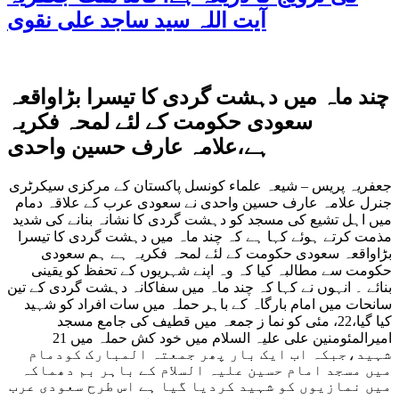
آیت اللہ سید ساجد علی نقوی
چند ماہ میں دہشت گردی کا تیسرا بڑاواقعہ
سعودی حکومت کے لئے لمحہ فکریہ
ہے،علامہ عارف حسین واحدی
جعفریہ پریس – شیعہ علماء کونسل پاکستان کے مرکزی سیکرٹری
جنرل علامہ عارف حسین واحدی نے سعودی عرب کے علاقہ دمام
میں اہل تشیع کی مسجد کو دہشت گردی کا نشانہ بنانے کی شدید
مذمت کرتے ہوئے کہا ہے کہ چند ماہ میں دہشت گردی کا تیسرا
بڑاواقعہ سعودی حکومت کے لئے لمحہ فکریہ ہے ہم سعودی
حکومت سے مطالبہ کیا کہ وہ اپنے شہریوں کے تحفظ کو یقینی
بنائے ۔ انہوں نے کہا کہ چند ماہ میں سفاکانہ دہشت گردی کے تین
سانحات میں امام بارگاہ کے باہر حملہ میں سات افراد کو شہید
کیا گیا،22، مئی کو نما ز جمعہ میں قطیف کی جامع مسجد
امیرالمئومنین علی علیہ السلام میں خود کش حملہ میں 21
شہید،جبکہ اب ایک بار پھر جمعتہ المبارک کودمام
میں مسجد امام حسین علیہ السلام کے باہر بم دھماکہ
میں نمازیوں کو شہید کردیا گیا ہے اس طرح سعودی عرب