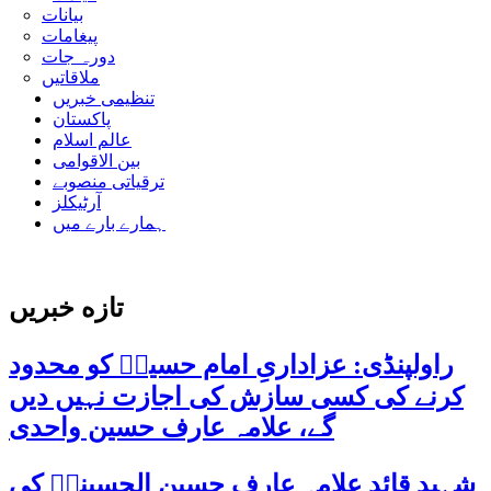
بیانات
پیغامات
دورہ جات
ملاقاتیں
تنظیمی خبریں
پاکستان
عالم اسلام
بین الاقوامی
ترقیاتی منصوبے
آرٹیکلز
ہمارے بارے میں
تازه خبریں
راولپنڈی: عزاداریِ امام حسینؑ کو محدود
کرنے کی کسی سازش کی اجازت نہیں دیں
گے، علامہ عارف حسین واحدی
شہید قائد علامہ عارف حسین الحسینیؒ کی