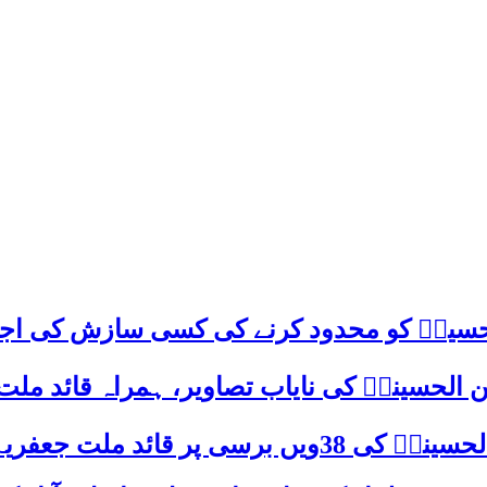
م حسینؑ کو محدود کرنے کی کسی سازش کی اج
 الحسینیؒ کی نایاب تصاویر، ہمراہ قائد ملت
علامہ ساجد علی نقوی کا اہم پیغام