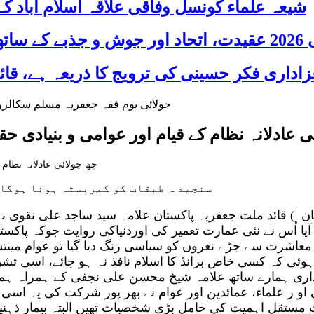
شیعہ علماء کونسل وفاقی علاقہ اسلام آباد
 شریک
ی عادلانہ نظام کے قیام اور عوامی و بنیادی 
چھ جولائی عادلانہ نظام
سنجید ہ طبقات کو کمربستہ ہونا ہوگا، 6 جولائی “یوم فقہ جعفریہ “کے موقع پرقائد ملت جعفریہ کا پ
ُس نے نئی عمارت تعمیر کی اوردنیاکی روایت جوکہ پاکستان م
معاشرت سے جڑے نعروں کو سیاسی رنگ دیا گیا تو عوام میں
اری ہمارے ساتھ علامہ شیخ محسن علی نجفی کے ہمراہ ہم ن
 مستقل اہمیت کی حامل بڑی شخصیات تھیں البتہ بیمار ذہنیت