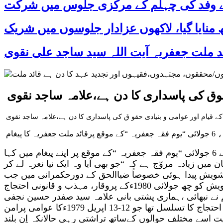
 کے وفد کی چہلم کے مرکزی جلوس میں شرکت
حقوق کی پاسداری کا دن ہے،علامہ ساجد نقوی
 کے قیام اور عوامی و بنیادی حقو ق کی پاسداری کا دن ہے،علامہ ساجد نقوی
یغام
راولپنڈی / اسلام آباد 5 جولائی2022 ء( جعفریہ پریس پاکستان ) قائد ملت جعفریہ پاکستان علامہ سید ساجد علی نقوی نے 6 جولائی “یوم فقہ جعفریہ “کے موقع پر اپنے پیغام میں کہا
یں زیادہ مروّج ہے کہ “جو بھی آیا وہ ایک نیا نعرہ لے کر
تشویش پیدا ہوئی خصوصاً ضیاالحق کے دورحکمرانی میں جب
اسلامائزیشن کانعرہ لگاتوہرطبقہ فکرمیں یہ تشویش پیدا ہوئی کہ کسی خاص برانڈ کا اسلام نافذ نہ ہو جائے، اسی تشویش کو چھ جولائی 1980ءکے پروقار، مہذب و قانونی احتجاج
ے نبھائی ،ہماری پشتی بانی علامہ سید صفدر حسین نجفی
مرحوم اور قیادت علامہ مفتی جعفر حسین مرحوم نے کی او ر علماء، عمائدین اور عوام نے بھر پور شرکت کی یہ اسی احتجاج کا تسلسل تھا جو 12-13 اپریل 1979ءکا عوامی پرامن
 اسے مختلف حوالوں کےساتھ تراشتی رہی حالانکہ اِن بلند