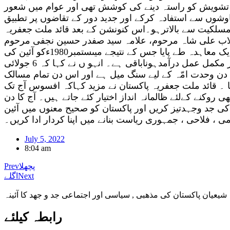
س تشویش کو راستہ دینے کی کوشش تھی اور عوام میں شعور
اوشوں سے استفادہ کرکے اور جدید دور کے تقاضوں پر تطبیق
 اورمسلکیت سے بالاترہو۔اس کنونشن کے بعد قائد ملت جعفریہ
لاب علی شاہ مرحوم، علامہ سید صفدر حسین نجفی مرحوم
،کرنل ریٹائرڈ سید فدا حسین مرحوم اورسیدشبیرحسین ایڈووکیٹ شامل تھے ۔ جنرل ضیاءالحق مرحوم سے ملاقات میں ایک معاہدہ طے پایا جس کے نتیجے میںستمبر1980ءکو آئین کی
دفعہ 227 میں آئینی ترمیم کے ذریعے ایک توجیہ کا اضافہ کیاگیا اور اس کے نتیجے میں زکوٰة آرڈیننس جاری ہوا۔معاہدے پر مکمل عمل درآمدہوناباقی ہے۔ انہو ں نے کہا کہ 6 جولائی
یہ دن وحدت امّہ کے لیے سنگ میل ہے اور اس دن تمام مسالک
ا ۔ قائد ملت جعفریہ پاکستان نے مزید کہاکہ افسوس آج تک
روکنے کےلئے ظالمانہ انداز اختیار کئے جاتے ہیں۔ آج کا دن
 کی جد وجہدتیز کریں اور پاکستان کو صحیح معنوں میں آئین
ی ، فلاحی ، جمہوری ریاست بنانے میں اپنا کردار ادا کریں۔
July 5, 2022
8:04 am
پچھلا
Prev
Next
اگلے
شیعیان پاکستان کی مذهبی , سیاسی اور اجتماعی جد و جهد کا آئینہ