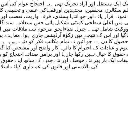
ک ایک مستقل اور آزاد تحریک تھی ۔یہ احتجاج عوام کی ا
مسلم سکالرز، محققین، مجتہدین اورفقہاکی علمی و تحقیقی ک
 ایک نمونہ قرار پائے اور جو انتہا پسندی، فرقہ واریت، تعصب
 میں اعلیٰ سطحی کمیٹی تشکیل پائی جس میںعلامہ سید گ
ے حصول کا دن ہے جو آئین نے تمام مکاتب فکر کو دئیے ہیں۔ 
وم و عبادات کے احترام کا دائرہ کار واضح اور مشخص کیا گی
وق کا خیال نہیں رکھا جارہا اور پرامن صدائے احتجاج کو بھی 
ات ایک بار پھر نئے حوصلے اور نئے جذبے کے ساتھ اپنے حقوق
کی بالادستی اور قانون کی عملداری کیلئے اسلام