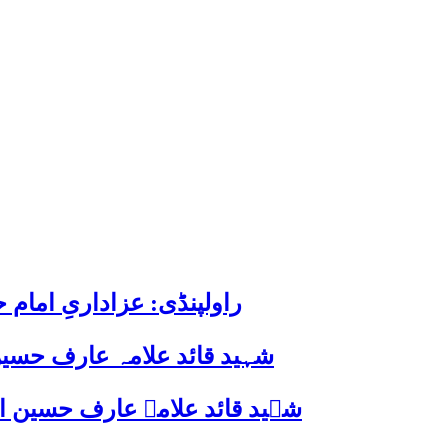
راولپنڈی: عزاداریِ اما
شہید قائد علامہ عارف حسین
شہید قائد علامہ عارف حسین الحسینیؒ کی 38ویں برسی پر قائد ملت جعفریہ پاکستان 