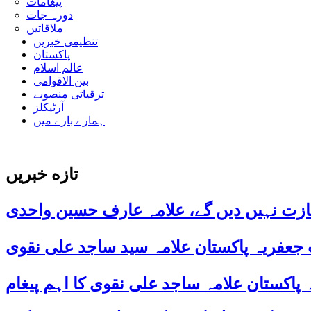
پیغامات
دورہ جات
ملاقاتیں
تنظیمی خبریں
پاکستان
عالم اسلام
بین الاقوامی
ترقیاتی منصوبے
آرٹیکلز
ہمارے بارے میں
تازه خبریں
ازت نہیں دیں گے، علامہ عارف حسین واحدی
 جعفریہ پاکستان علامہ سید ساجد علی نقوی