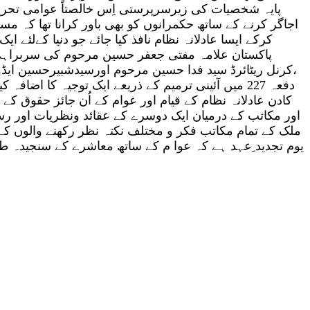
پایہ شخصیات کی زیرسرپرستی اِس خالصتاً عوامی تحری
اجاگر کرنے کے ساتھ حکمرانوں کو بھی باور کرانا تھا کہ 
کرکے ایسا عادلانہ نظام نافذ کیا جائے جو دنیا کےلئے
پاکستان علامہ مفتی جعفر حسین مرحوم کی سربراہی
کادن عادلانہ نظام کے قیام اور عوام کے اُن جائز حقوق ک
اور مکاتب کے درمیان ایک دوسرے کے عقائد ونظریات اور رس
ملک کے تمام مکاتب فکر و مختلف نکتہ نظر رکھنے والوں کے حق
یوم تجدید ِعہد ہے کہ عوا م کے ساتھ معاشرے کے سنجیدہ طبق