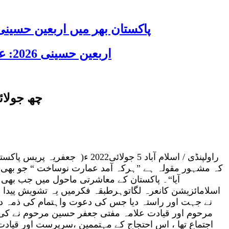
پاکستان بھر میں اربعین حسینی 2026 عقیدت، اتحاد اور جوش و جذبے کے ساتھ منایا گیا، لاکھوں عزادار جلوسوں میں
اربعین حسینی 2026: عزاداری فکر حسینی کی ترویج کا ذریعہ ہے، قائد ملت جعفریہ آیت اللہ سید ساجد علی نقوی
چھ جولائ
کہ مشہور مقولہ ہے ”ہرکہ آمد عمارت نوساخت “ جو بھی آیا ا
آیا“۔ پاکستان کے معاشرتی ماحول میں جب بھی 
نے جہت اور راستہ دیا جس کی دعوت واہتمام کی ذمہ د
اجتماع تھا ، اس احتجاج کے مہتممین ،سرپرست اور قیادت