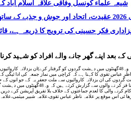
شیعہ علماء کونسل وفاقی علاقہ اسلام آباد
 شریک
کے بعد اپنے گھر جانے والے افراد کو شہید کر
حکومت اور قا نون نا فز کر نے والوں سے گزارش کرتے ہیں کہ وہ48گھنٹوں میں دہشت گردوں کو
عباس تقوی کا کہنا ہے کہ کراچی میں نماز جمعہ کی ادا ئیگی کے بعد
 گردوں کی ان بزدلانہ کاروائیوں سے ملت جعفر یہ کے جو انوں کے ح
گردوں نے اپناوجود ثا بت کرنا چا ہاں ہے ہم 
کام کرنے والی کا لعدم جماعتوں کے خلاف بلا تفریق آپریشن کرے دریں
 پڑھا ئی اس موقع پر علامہ ناظر عباس تقوی،علامہ شبیر میثمی،علام