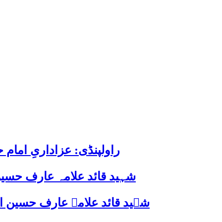
راولپنڈی: عزاداریِ اما
شہید قائد علامہ عارف حسین
شہید قائد علامہ عارف حسین الحسینیؒ کی 38ویں برسی پر قائد ملت جعفریہ پاکستان 