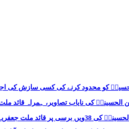
م حسینؑ کو محدود کرنے کی کسی سازش کی اج
 الحسینیؒ کی نایاب تصاویر، ہمراہ قائد ملت
علامہ ساجد علی نقوی کا اہم پیغام