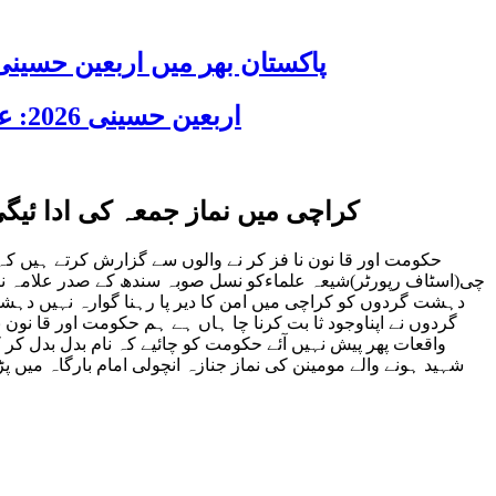
پاکستان بھر میں اربعین حسینی 2026 عقیدت، اتحاد اور جوش و جذبے کے ساتھ منایا گیا، لاکھوں عزادار جلوسوں میں
اربعین حسینی 2026: عزاداری فکر حسینی کی ترویج کا ذریعہ ہے، قائد ملت جعفریہ آیت اللہ سید ساجد علی نقوی
کراچی میں نماز جمعہ کی ادا ئیگی 
چی(اسٹاف رپورٹر)شیعہ علماءکو نسل صوبہ سندھ کے صدر علامہ ناظر 
دہشت گردوں کو کراچی میں امن کا دیر پا رہنا گوارہ نہیں دہشت
واقعات پھر پیش نہیں آئے حکومت کو چائیے کہ نام بدل بدل کر 
شہید ہونے والے مومینن کی نماز جنازہ انچولی امام بارگاہ میں