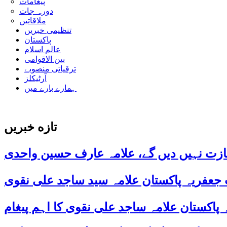
پیغامات
دورہ جات
ملاقاتیں
تنظیمی خبریں
پاکستان
عالم اسلام
بین الاقوامی
ترقیاتی منصوبے
آرٹیکلز
ہمارے بارے میں
تازه خبریں
ازت نہیں دیں گے، علامہ عارف حسین واحدی
 جعفریہ پاکستان علامہ سید ساجد علی نقوی