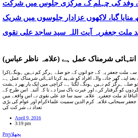
 کے وفد کی چہلم کے مرکزی جلوس میں شرکت
نا انتہائی شرمناک عمل ہے (علامہ ناظر عباس)
 گرفتار کرے)ان بزدلانہ کاروائیوں سے ملت جعفر یہ کے جو انوں کے حو صلے ہرگز کم نہیں ہونگے)کرا
 اپنے گھر جانے والے افراد کو شہید کرنا انتہائی شرمناک عمل ہے
و صلے ہرگز کم نہیں ہونگے لگتا ہے کراچی میں ایک بار پھر دہشت
حکومت اور قا نون نا فز کر نے والوں سے گزارش کرتے ہیں کہ وہ48گھنٹوں میں دہشت گردوں کو گرفتار کرے اور عبرت ناک سزا دے تا کہ آئندہ اس طرح کے
 اثناقا ئد ملت جعفریہ علامہ سید سا جد علی نقوی نے اس واقعے میں
ہ جعفر سبحانی،علامہ کرم الدین سمیت علماءکرام اور عوام کی بڑی
تعداد نے شر کت کی
April 9, 2016
3:19 pm
پچھلا
Prev