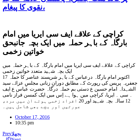
نقوی کا پیغام،
کراچی کے علاقے ایف سی ایریا میں امام
بارگاہ کے باہر حملہ میں ایک بچہ جانبحق
خواتین زخمی
کراچی کے علاقے ایف سی ایریا میں امام بارگاہ کے باہر حملہ میں
ایک بچہ شہید متعدد خواتین زخمی
17 اکتوبر امام بارگاہ درعباس کے باہر شرپسند عناصر کا حملہ
جعفریہ پریس کی رپورٹ کے مطابق دورانِ زنانی مجلسِ عزائے سید
الشہداہ امام حسین ع دستی بم حملہ درگاہ حضرت عباس ع ایف
۔ سی ۔ ایریا، کراچی میں ہوا ہے اِس میں ایک کمسن فراز نامی
12 سالہ بچہ شہید اور 20 افراد زخمی ہوئے ان میں مرد،
عورتیں اور بچے بھی شامل ہیں۔
October 17, 2016
10:35 pm
پچھلا
Prev
Next
اگلے