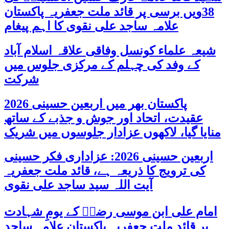
38ویں برسی پر قائد ملت جعفریہ پاکستان
علامہ ساجد علی نقوی کا اہم پیغام
شیعہ علماء کونسل وفاقی علاقہ اسلام آباد
کے وفد کی چہلم کے مرکزی جلوس میں
شرکت
پاکستان بھر میں اربعین حسینی 2026
عقیدت، اتحاد اور جوش و جذبے کے ساتھ
منایا گیا، لاکھوں عزادار جلوسوں میں شریک
اربعین حسینی 2026: عزاداری فکر حسینی
کی ترویج کا ذریعہ ہے، قائد ملت جعفریہ
آیت اللہ سید ساجد علی نقوی
امام علی ابن موسی رضاؑ کے یومِ شہادت
پر قائد ملت جعفریہ پاکستان علامہ ساجد