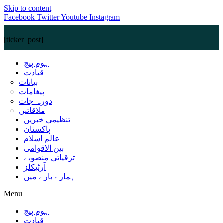
Skip to content
Facebook
Twitter
Youtube
Instagram
[ticker_post]
ہوم پیج
قیادت
بیانات
پیغامات
دورہ جات
ملاقاتیں
تنظیمی خبریں
پاکستان
عالم اسلام
بین الاقوامی
ترقیاتی منصوبے
آرٹیکلز
ہمارے بارے میں
Menu
ہوم پیج
قیادت