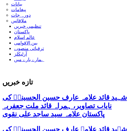
بیانات
پیغامات
دورہ جات
ملاقاتیں
تنظیمی خبریں
پاکستان
عالم اسلام
بین الاقوامی
ترقیاتی منصوبے
آرٹیکلز
ہمارے بارے میں
تازه خبریں
شہید قائد علامہ عارف حسین الحسینیؒ کی
نایاب تصاویر، ہمراہ قائد ملت جعفریہ
پاکستان علامہ سید ساجد علی نقوی
شہید قائد علامہ عارف حسین الحسینیؒ کی