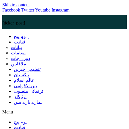
Skip to content
Facebook
Twitter
Youtube
Instagram
[ticker_post]
ہوم پیج
قیادت
بیانات
پیغامات
دورہ جات
ملاقاتیں
تنظیمی خبریں
پاکستان
عالم اسلام
بین الاقوامی
ترقیاتی منصوبے
آرٹیکلز
ہمارے بارے میں
Menu
ہوم پیج
قیادت