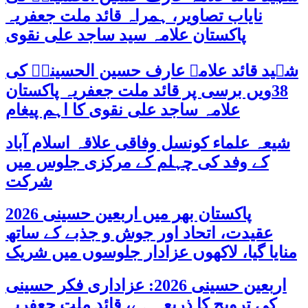
نایاب تصاویر، ہمراہ قائد ملت جعفریہ
پاکستان علامہ سید ساجد علی نقوی
شہید قائد علامہ عارف حسین الحسینیؒ کی
38ویں برسی پر قائد ملت جعفریہ پاکستان
علامہ ساجد علی نقوی کا اہم پیغام
شیعہ علماء کونسل وفاقی علاقہ اسلام آباد
کے وفد کی چہلم کے مرکزی جلوس میں
شرکت
پاکستان بھر میں اربعین حسینی 2026
عقیدت، اتحاد اور جوش و جذبے کے ساتھ
منایا گیا، لاکھوں عزادار جلوسوں میں شریک
اربعین حسینی 2026: عزاداری فکر حسینی
کی ترویج کا ذریعہ ہے، قائد ملت جعفریہ