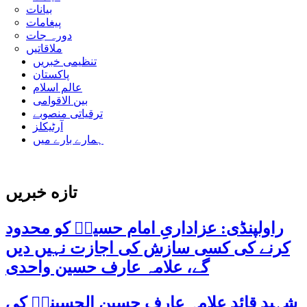
بیانات
پیغامات
دورہ جات
ملاقاتیں
تنظیمی خبریں
پاکستان
عالم اسلام
بین الاقوامی
ترقیاتی منصوبے
آرٹیکلز
ہمارے بارے میں
تازه خبریں
راولپنڈی: عزاداریِ امام حسینؑ کو محدود
کرنے کی کسی سازش کی اجازت نہیں دیں
گے، علامہ عارف حسین واحدی
شہید قائد علامہ عارف حسین الحسینیؒ کی