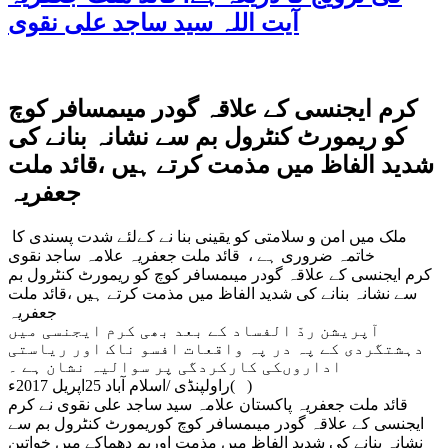
آیت اللہ سید ساجد علی نقوی
کرم ایجنسی کے علاقہ گودر میںمسافر کوچ
کو ریمورٹ کنٹرول بم سے نشانہ بنانے کی
شدید الفاظ میں مذمت کرتے ہیں ،قائد ملت
جعفریہ
ملک میں امن و سلامتی کو یقینی بنا نے کےلئے شدت پسندی کا
خاتمہ ضروری ہے ، قائد ملت جعفریہ علامہ ساجد نقوی
کرم ایجنسی کے علاقہ گودر میںمسافر کوچ کو ریمورٹ کنٹرول بم
سے نشانہ بنانے کی شدید الفاظ میں مذمت کرتے ہیں ،قائد ملت
جعفریہ
آپریشن ردّ الفساد کے بعد بھی کرم ایجنسی میں
دہشتگردی کے پہ در پہ واقعات افسو ناک اور ریاستی
اداروںکی کارکردگی پر سوالیہ نشان ہے ۔
راولپنڈی /اسلام آباد 25اپریل 2017ء( )
قائد ملت جعفریہ پاکستان علامہ سید ساجد علی نقوی نے کرم
ایجنسی کے علاقہ گودر میںمسافر کوچ کوریمورٹ کنٹرول بم سے
نشانہ بنانے کی شدید الفاظ میں مذمت اوربم دھماکے میں خواتین