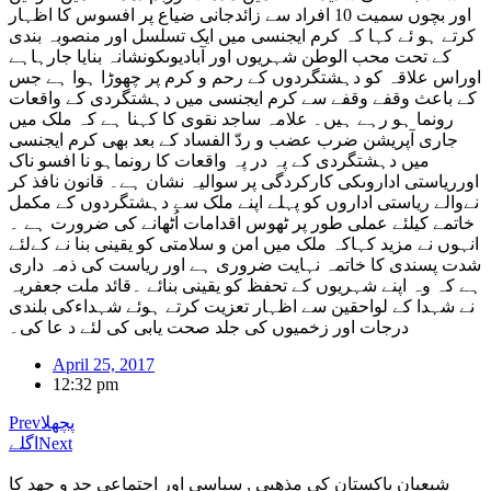
اور بچوں سمیت 10 افراد سے زائدجانی ضیاع پر افسوس کا اظہار
کرتے ہو ئے کہا کہ کرم ایجنسی میں ایک تسلسل اور منصوبہ بندی
کے تحت محب الوطن شہریوں اور آبادیوںکونشانہ بنایا جارہاہے
اوراس علاقہ کو دہشتگردوں کے رحم و کرم پر چھوڑا ہوا ہے جس
کے باعث وقفے وقفے سے کرم ایجنسی میں دہشتگردی کے واقعات
رونما ہو رہے ہیں۔ علامہ ساجد نقوی کا کہنا ہے کہ ملک میں
جاری آپریشن ضرب عضب و ردّ الفساد کے بعد بھی کرم ایجنسی
میں دہشتگردی کے پہ در پہ واقعات کا رونماہو نا افسو ناک
اورریاستی اداروںکی کارکردگی پر سوالیہ نشان ہے۔ قانون نافذ کر
نےوالے ریاستی اداروں کو پہلے اپنے ملک سے دہشتگردوں کے مکمل
خاتمے کیلئے عملی طور پر ٹھوس اقدامات اُٹھانے کی ضرورت ہے ۔
انہوں نے مزید کہاکہ ملک میں امن و سلامتی کو یقینی بنا نے کےلئے
شدت پسندی کا خاتمہ نہایت ضروری ہے اور ریاست کی ذمہ داری
ہے کہ وہ اپنے شہریوں کے تحفظ کو یقینی بنائے ۔قائد ملت جعفریہ
نے شہدا کے لواحقین سے اظہار تعزیت کرتے ہوئے شہداءکی بلندی
درجات اور زخمیوں کی جلد صحت یابی کی لئے د عا کی۔
April 25, 2017
12:32 pm
پچھلا
Prev
Next
اگلے
شیعیان پاکستان کی مذهبی , سیاسی اور اجتماعی جد و جهد کا