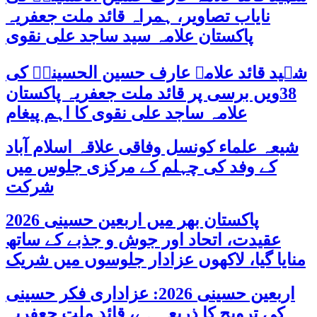
نایاب تصاویر، ہمراہ قائد ملت جعفریہ
پاکستان علامہ سید ساجد علی نقوی
شہید قائد علامہ عارف حسین الحسینیؒ کی
38ویں برسی پر قائد ملت جعفریہ پاکستان
علامہ ساجد علی نقوی کا اہم پیغام
شیعہ علماء کونسل وفاقی علاقہ اسلام آباد
کے وفد کی چہلم کے مرکزی جلوس میں
شرکت
پاکستان بھر میں اربعین حسینی 2026
عقیدت، اتحاد اور جوش و جذبے کے ساتھ
منایا گیا، لاکھوں عزادار جلوسوں میں شریک
اربعین حسینی 2026: عزاداری فکر حسینی
کی ترویج کا ذریعہ ہے، قائد ملت جعفریہ