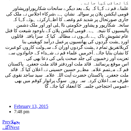
کا تعاقب کیا جائے ۔
علماے قم نے کہا کہ یکے بعد دیگرے سانحات شکارپوراورپشاور
قومی ایکشن پلان پر سوالیہ نشان ہے ،شرکاء اجلاس نے ملک کی
جاری صورتحال پر شدید غم وغصے کا اظہارکرتے ہوئے کہا کہ
سانحہ شکارپور و پشاور حکومتی نااہلی اور اور ملک دشمن
پالیسیوں کا نتیجہ ہے۔قومی ایکشن پلان کے باوجود شیعت کا قتل
عام تشویش ناک ہے ،انہوں نے مطالبہ کیا کہ سزا یافتہ قاتلوں
اوردہشت گردوں کی پھانسیوں پرعمل درآمد کویقینی بنا
کربلاتفریق تمام دہشت گردوں اوران کے سہولت کاروں کوعبرت
کا نشان بنایا جائے۔آخرمیں علماء قم نے شہداء کے خانوادوں سے
تعزیت اور زخمیوں کی جلد صحت یابی کی دعا بھی کی۔
اس موقع پرنمائندہ قائد ملت اوردفتر قائد ملت جعفریہ پاکستان
قم کے مہتمم علامہ مظہر حسین حسینی نے اعلان کیا کہ قائد
ملت جعفریہ پاکستان حضرت آیت اللہ علامہ سید ساجد نقوی کی
طرف سے اعلان کردہ سہ روزہ سوگ پراتوار کوقم میں بھی
عمومی احتجاجی جلسہ کا انعقاد کیا جائے گا-
February 13, 2015
7:48 pm
پچھلا
Prev
Next
اگلے