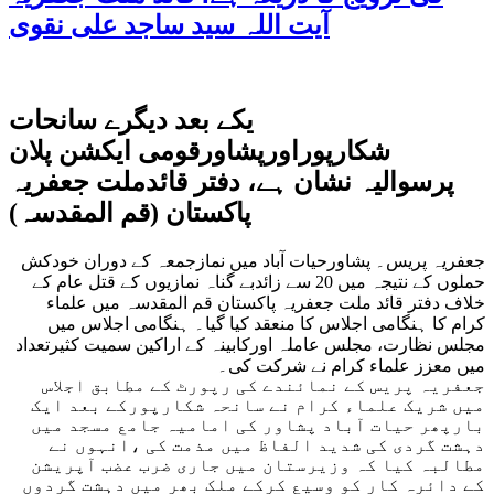
آیت اللہ سید ساجد علی نقوی
یکے بعد دیگرے سانحات
شکارپوراورپشاورقومی ایکشن پلان
پرسوالیہ نشان ہے، دفتر قائدملت جعفریہ
پاکستان (قم المقدسہ)
جعفریہ پریس۔ پشاورحیات آباد میں نمازجمعہ کے دوران خودکش
حملوں کے نتیجہ میں 20 سے زائدبے گناہ نمازیوں کے قتل عام کے
خلاف دفتر قائد ملت جعفریہ پاکستان قم المقدسہ میں علماء
کرام کا ہنگامی اجلاس کا منعقد کیا گیا۔ ہنگامی اجلاس میں
مجلس نظارت، مجلس عاملہ اورکابینہ کے اراکین سمیت کثیرتعداد
میں معزز علماء کرام نے شرکت کی۔
جعفریہ پریس کے نمائندے کی رپورٹ کے مطابق اجلاس
میں شریک علماء کرام نے سانحہ شکارپورکے بعد ایک
بارپھر حیات آباد پشاور کی امامیہ جامع مسجد میں
دہشت گردی کی شدید الفاظ میں مذمت کی ،انہوں نے
مطالبہ کیا کہ وزیرستان میں جاری ضرب عضب آپریشن
کے دائرہ کار کو وسیع کرکے ملک بھر میں دہشت گردوں