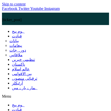
Skip to content
Facebook
Twitter
Youtube
Instagram
[ticker_post]
ہوم پیج
قیادت
بیانات
پیغامات
دورہ جات
ملاقاتیں
تنظیمی خبریں
پاکستان
عالم اسلام
بین الاقوامی
ترقیاتی منصوبے
آرٹیکلز
ہمارے بارے میں
Menu
ہوم پیج
قیادت