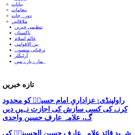
بیانات
پیغامات
دورہ جات
ملاقاتیں
تنظیمی خبریں
پاکستان
عالم اسلام
بین الاقوامی
ترقیاتی منصوبے
آرٹیکلز
ہمارے بارے میں
تازه خبریں
راولپنڈی: عزاداریِ امام حسینؑ کو محدود
کرنے کی کسی سازش کی اجازت نہیں دیں
گے، علامہ عارف حسین واحدی
شہید قائد علامہ عارف حسین الحسینیؒ کی