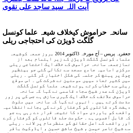
آیت اللہ سید ساجد علی نقوی
گلگت ڈویژن کی احتجاجی ریلی
جعفریہ پریس – آج مورخہ 3اکتوبر 2014 بروز جمعہ کوشیعہ
علماء کونسل گلگت ڈویژن کے زیر اہتمام بعد از
نمازجمعہ سانحہ حراموش کے خلاف ایک احتجاجی ریلی
مرکزی امامیہ جامع مسجد سے نکالی گئی جو بینظیر
چوک پر پہنچ کر جلسہ کی شکل اختیار کر گئی ۔ ریلی
میں کثیر تعاد مییں مومنین نے شرکت کی ۔ اس موقع
ریلی سے خطاب کرتے ہوئے شیعہ علما کونسل گلگت
ڈویژن کے صدر شیخ سجاد قاسمی نے کہا کہ سانحہ
حراموش علائقے کے خلاف ایک گہری سازش ہے جس کی پر زور
مذمت کرتے ہیں ۔ انہوں نے کہا کہ سانحہ میں ملوث
دہشت گرد قاتلوں کو گرفتار کرنے کی بجائے انتظامیہ
واقعے کو باوردی مواد کا نتیجہ قرار دے رہی ہے جو
کہ قابل آفسوس ہے ۔ حکومت جلد قاتلوں کو گرفتار کرے
اور واقعے کے اصل حقائق کو منظرعام پر لائے ۔ ریلی
سے شیخ ناصر حیسن ، شیخ عاشق حسین ، ایڈوکیٹ باقر