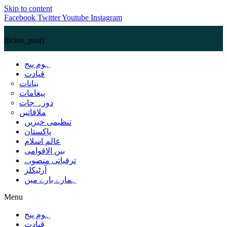
Skip to content
Facebook
Twitter
Youtube
Instagram
[ticker_post]
ہوم پیج
قیادت
بیانات
پیغامات
دورہ جات
ملاقاتیں
تنظیمی خبریں
پاکستان
عالم اسلام
بین الاقوامی
ترقیاتی منصوبے
آرٹیکلز
ہمارے بارے میں
Menu
ہوم پیج
قیادت