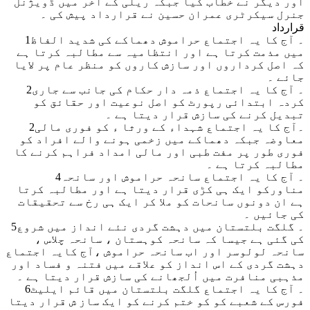
اور دیگر نے خطاب کیا جبکہ ریلی کے آخر میں ڈویژنل
جنرل سیکرٹری عمران حسین نے قرارداد پیش کی ۔
قرارداد
1۔ آج کا یہ اجتماع حراموش دھماکے کی شدید الفاظ
میں مذمت کرتا ہے اور انتظامیہ سے مطالبہ کرتا ہے
کہ اصل کرداروں اور سازش کاروں کو منظر عام پر لایا
جائے ۔
2۔ آج کا یہ اجتماع ذمہ دار حکام کی جانب سے جاری
کردہ ابتدائی رپورٹ کو اصل نوعیت اور حقائق کو
تبدیل کرنے کی سازش قرار دیتا ہے ۔
2۔آج کا یہ اجتماع شہداء کے ورثا ء کو فوری مالی
معاوضہ جبکہ دھماکے میں زخمی ہونے والے افراد کو
فوری طور پر مفت طبی اور مالی امداد فراہم کرنے کا
مطالبہ کرتا ہے ۔
4۔ آج کا یہ اجتماع سانحہ حراموش اور سانحہ
مناورکو ایک ہی کڑی قرار دیتا ہے اور مطالبہ کرتا
ہے ان دونوں سانحات کو ملا کر ایک ہی رخ سے تحقیقات
کی جائیں ۔
5۔ گلگت بلتستان میں دہشت گردی نئے انداز میں شروع
کی گئی ہے جیسا کہ سانحہ کوہستان ، سانحہ چلاس ،
سانحہ لولوسر اور اب سانحہ حراموش ،آج کایہ اجتماع
دہشت گردی کے اس انداز کو علاقے میں فتنہ و فساد اور
مذہبی منافرت میں اُلجھانے کی سازش قرار دیتا ہے ۔
6۔ آج کا یہ اجتماع گلگت بلتستان میں قائم ایلیٹ
فورس کے شعبے کو کو ختم کرنے کو ایک ساز ش قرار دیتا