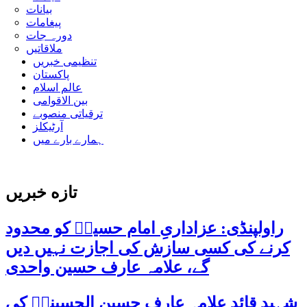
بیانات
پیغامات
دورہ جات
ملاقاتیں
تنظیمی خبریں
پاکستان
عالم اسلام
بین الاقوامی
ترقیاتی منصوبے
آرٹیکلز
ہمارے بارے میں
تازه خبریں
راولپنڈی: عزاداریِ امام حسینؑ کو محدود
کرنے کی کسی سازش کی اجازت نہیں دیں
گے، علامہ عارف حسین واحدی
شہید قائد علامہ عارف حسین الحسینیؒ کی