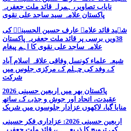
نایاب تصاویر، ہمراہ قائد ملت جعفریہ
پاکستان علامہ سید ساجد علی نقوی
شہید قائد علامہ عارف حسین الحسینیؒ کی
38ویں برسی پر قائد ملت جعفریہ پاکستان
علامہ ساجد علی نقوی کا اہم پیغام
شیعہ علماء کونسل وفاقی علاقہ اسلام آباد
کے وفد کی چہلم کے مرکزی جلوس میں
شرکت
پاکستان بھر میں اربعین حسینی 2026
عقیدت، اتحاد اور جوش و جذبے کے ساتھ
منایا گیا، لاکھوں عزادار جلوسوں میں شریک
اربعین حسینی 2026: عزاداری فکر حسینی
کی ترویج کا ذریعہ ہے، قائد ملت جعفریہ