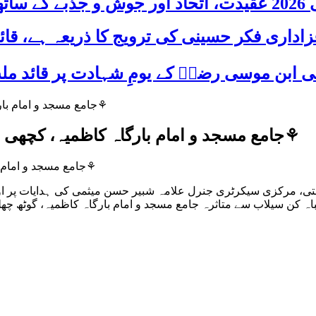
 شریک
⚘️جامع مسجد و امام بارگاہ کاظمیہ، کچھی بولان، بلوچستان، گرانقدر خدمات و فعالیت⚘️
⚘️جامع مسجد و امام بارگاہ کاظمیہ، کچھی بولان، بلوچستان، گرانقدر خدمات و فعالیت⚘️
، مرکزی سیکرٹری جنرل علامہ شبیر حسن میثمی کی ہدایات پر اور 