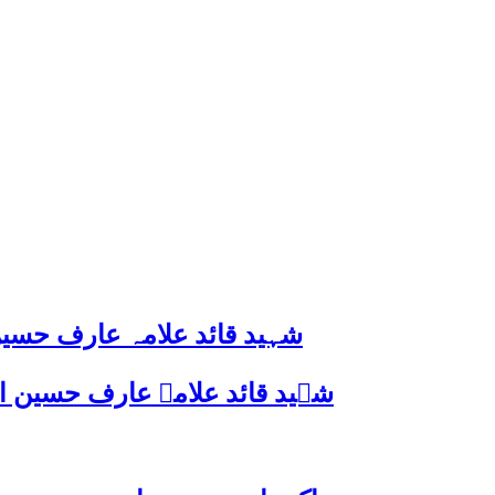
شہید قائد علامہ عارف حسین
شہید قائد علامہ عارف حسین الحسینیؒ کی 38ویں برسی پر قائد ملت جعفریہ پاکستان 