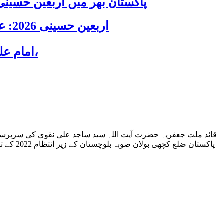
پاکستان بھر میں اربعین حسینی 2026 عقیدت، اتحاد اور جوش و جذبے کے ساتھ منایا گیا، لاکھوں عزادار جلوسوں میں
اربعین حسینی 2026: عزاداری فکر حسینی کی ترویج کا ذریعہ ہے، قائد ملت جعفریہ آیت اللہ سید ساجد علی نقوی
امام علی ابن موسی رضاؑ کے یومِ شہادت پر قائد ملت جعفریہ پاکستان علامہ ساجد نقوی کا پیغام،
قائد ملت جعفریہ حضرت آیت اللہ سید ساجد علی نقوی کی سرپرستی
پاکستان ضلع کچھی بولان صوبہ بلوچستان کے زیر انتظام 2022 کے تباہ کن سیلاب سے متاثرہ جامع مسجد و امام بارگاہ کاظمیہ، گوٹھ چھلگری، بلوچستان میں مندرجہ ذیل تعمیراتی امور سر انجام دئیے گئے۔