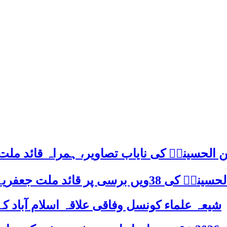
 الحسینیؒ کی نایاب تصاویر، ہمراہ قائد ملت
علامہ ساجد علی نقوی کا اہم پیغام
شیعہ علماء کونسل وفاقی علاقہ اسلام آباد