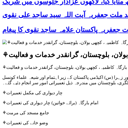
زہرا (س) اکیڈمی پاکستان کے زیر اہتمام اور شیعہ علماء کونسل
⚘️چار دیواری کی مکمل تعمیرات
⚘️امام بارگاہ (برائے خواتین) چار دیواری کی تعمیرات
⚘️جامع مسجد کی مرمت
⚘️وضو خانے کی تعمیرات