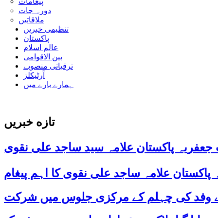
پیغامات
دورہ جات
ملاقاتیں
تنظیمی خبریں
پاکستان
عالم اسلام
بین الاقوامی
ترقیاتی منصوبے
آرٹیکلز
ہمارے بارے میں
تازه خبریں
 جعفریہ پاکستان علامہ سید ساجد علی نقوی
 کے وفد کی چہلم کے مرکزی جلوس میں شرکت