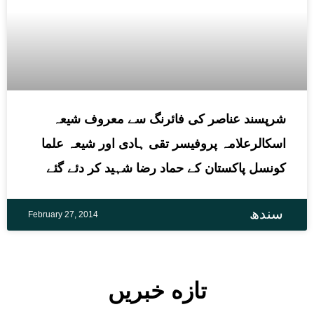
شرپسند عناصر کی فائرنگ سے معروف شیعہ
اسکالرعلامہ پروفیسر تقی ہادی اور شیعہ علما
کونسل پاکستان کے حماد رضا شہید کر دئے گئے
سندھ
February 27, 2014
تازه خبریں