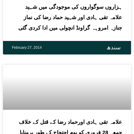
ہزاروں سوگواروں کی موجودگی میں شہید
علامہ تقی ہادی اور شہید حماد رضا کی نماز
جنازہ امروہہ گراونڈ انچولی میں ادا کردی گئی
سندھ
February 27, 2014
علامہ تقی ہادی اورحماد رضا کے قتل کے خلاف
جمعہ 28 فروری کو یوم احتجاج کے طور پرمنایا