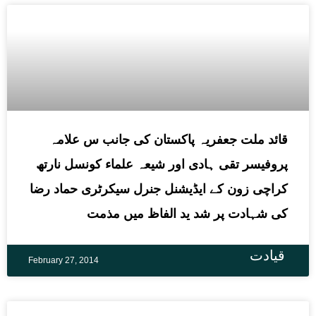
قائد ملت جعفریہ پاکستان کی جانب س علامہ
پروفیسر تقی ہادی اور شیعہ علماء کونسل نارتھ
کراچی زون کے ایڈیشنل جنرل سیکرٹری حماد رضا
کی شہادت پر شد ید الفاظ میں مذمت
قیادت
February 27, 2014