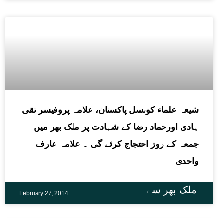
شیعہ علماء کونسل پاکستان، علامہ پروفیسر تقی
ہادی اورحماد رضا کے شہادت پر ملک بھر میں
جمعہ کے روز احتجاج کرئے گی ۔ علامہ عارف
واحدی
ملک بھر سے
February 27, 2014