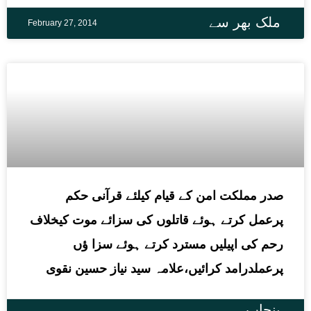
ملک بھر سے
February 27, 2014
صدر مملکت امن کے قیام کیلئے قرآنی حکم
پرعمل کرتے ہوئے قاتلوں کی سزائے موت کیخلاف
رحم کی اپیلیں مسترد کرتے ہوئے سزا ؤں
پرعملدرامد کرائیں،علامہ سید نیاز حسین نقوی
پنجاب