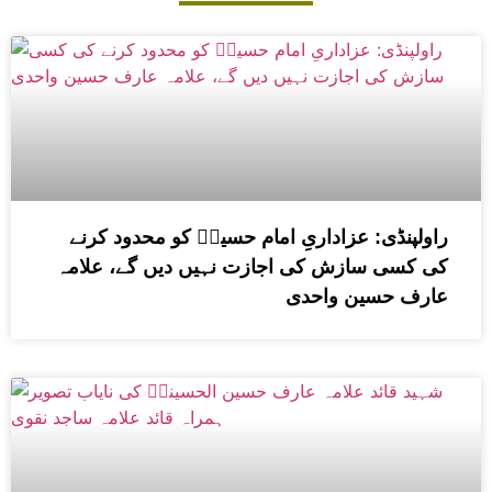
راولپنڈی: عزاداریِ امام حسینؑ کو محدود کرنے
کی کسی سازش کی اجازت نہیں دیں گے، علامہ
عارف حسین واحدی