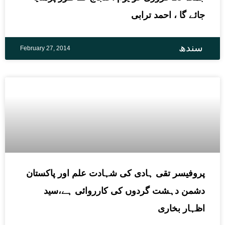
جائے گا ، احمد ترابی
سندھ
February 27, 2014
پروفیسر تقی ہادی کی شہادت علم اور پاکستان
دشمن دہشت گردوں کی کارروائی ہے،سید
اظہار بخاری