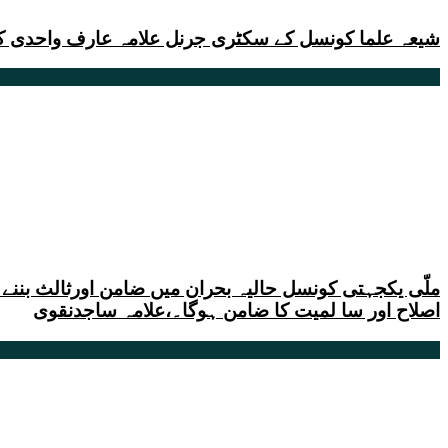
شیعہ علما کونسل کے سکٹری جرنل علامہ عارف واحدی ک
ملّی یکجہتی کونسل حالیہ بحران میں ضامن اورثالث بننے 
اصلاح اور سا لمیت کا ضامن ہوگا۔،علامہ ساجدنقوی