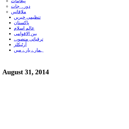
پیغامات
دورہ جات
ملاقاتیں
تنظیمی خبریں
پاکستان
عالم اسلام
بین الاقوامی
ترقیاتی منصوبے
آرٹیکلز
ہمارے بارے میں
August 31, 2014