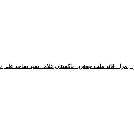
 ہمراہ قائد ملت جعفریہ پاکستان علامہ سید ساجد علی ن