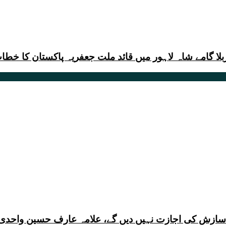
ی سازش کی اجازت نہیں دیں گے، علامہ عارف حسین واحدی