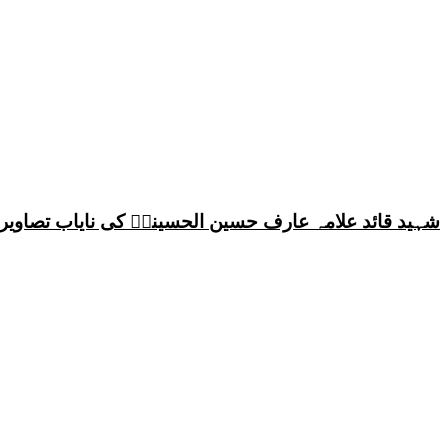
شہید قائد علامہ عارف حسین الحسینیؒ کی نایاب تصاویر،