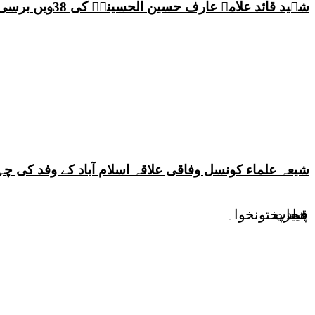
شہید قائد علامہ عارف حسین الحسینیؒ کی 38ویں برسی پر قائد ملت جعفریہ پاکستان علامہ ساجد علی نقوی کا اہم پیغام
شیعہ علماء کونسل وفاقی علاقہ اسلام آباد کے وفد کی
قیادت
پنجاب
خیبرپختونخواہ