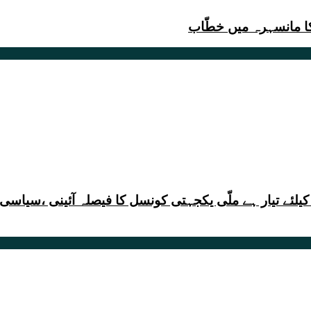
ا مانسہرہ میں خطّاب
کیلئے تیار ہے ملّی یکجہتی کونسل کا فیصلہ آئینی ،سیاس