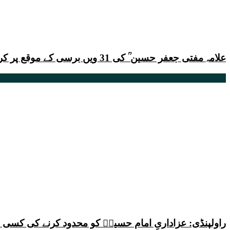
علامہ مفتی جعفر حسین ؒ کی 31 ویں برسی کے موقع پر کربلا گامے شاہ لاہور میں قائد ملت جعفریہ پاکستان کا خطاب
راولپنڈی: عزاداریِ امام حسینؑ کو محدود کرنے کی کس