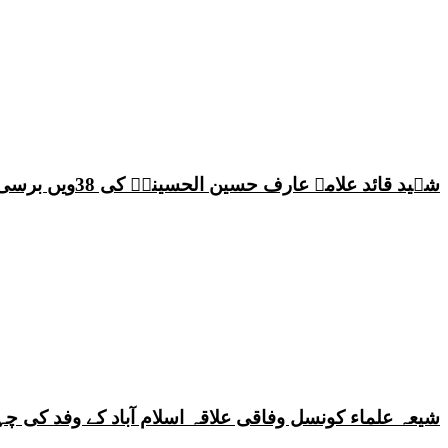
شہید قائد علامہ عارف حسین الحسینیؒ کی 38ویں برسی پر قائد ملت جعفریہ پاکستان علامہ ساجد علی نقوی کا اہم پیغام
شیعہ علماء کونسل وفاقی علاقہ اسلام آباد کے وفد کی