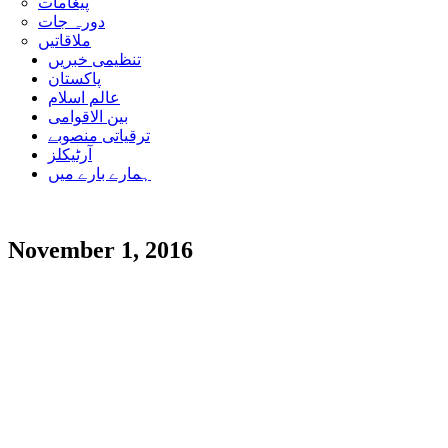
پیغامات
دورہ جات
ملاقاتیں
تنظیمی خبریں
پاکستان
عالم اسلام
بین الاقوامی
ترقیاتی منصوبے
آرٹیکلز
ہمارے بارے میں
November 1, 2016