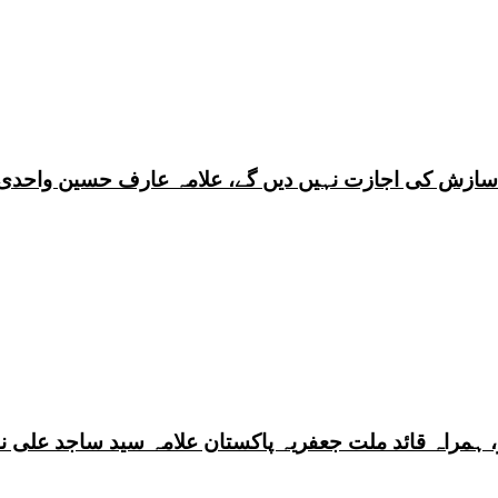
ی سازش کی اجازت نہیں دیں گے، علامہ عارف حسین واحدی
 ہمراہ قائد ملت جعفریہ پاکستان علامہ سید ساجد علی ن