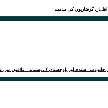
 اظہار، گرفتاریوں کی مذمت
 جانب سے سندھ اور بلوچستان کے پسماندہ علاقوں میں ع