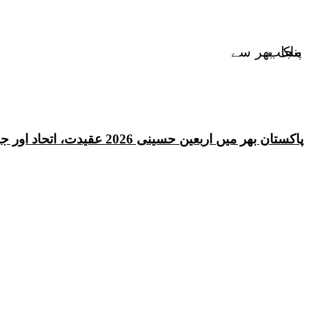
پنجاب
ملک بھر سے
پاکستان بھر میں اربعین حسینی 2026 عقیدت، اتحاد اور جوش و جذبے کے ساتھ منایا گیا، لاکھوں عزادار جلوسوں میں شریک