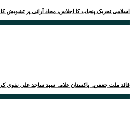
اسلامی تحریک پنجاب کا اجلاس، محاذ آرائی پر تشویش کا
قائد ملت جعفریہ پاکستان علامہ سید ساجد علی نقوی کی