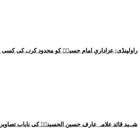
راولپنڈی: عزاداریِ امام حسینؑ کو محدود کرنے کی کس
شہید قائد علامہ عارف حسین الحسینیؒ کی نایاب تصاویر،