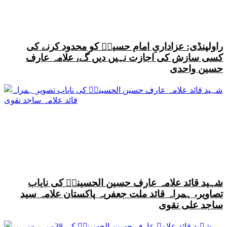
راولپنڈی: عزاداریِ امام حسینؑ کو محدود کرنے کی
کسی سازش کی اجازت نہیں دیں گے، علامہ عارف
حسین واحدی
شہید قائد علامہ عارف حسین الحسینیؒ کی نایاب
تصاویر، ہمراہ قائد ملت جعفریہ پاکستان علامہ سید
ساجد علی نقوی