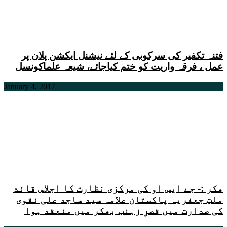
فتنہ تکفیر کی سرکوبی کے لئے نیشنل ایکشن پلان پر
عمل ، فرقہ واریت کو ختم کیاجائے، شیعہ علماکونسل
January 4, 2017
ھکر :- جے ایس او کی مرکزی نظارت کا اجلاس قائد
ملتِ جعفریہ پاکستان علامہ سید ساجد علی نقوی
کی صدارت میں قصرِ زہنب بھکر میں منعقد ہوا