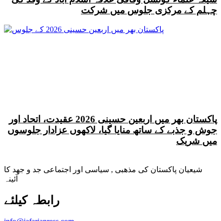
چہلم کے مرکزی جلوس میں شرکت
پاکستان بھر میں اربعین حسینی 2026 عقیدت، اتحاد اور
جوش و جذبے کے ساتھ منایا گیا، لاکھوں عزادار جلوسوں
میں شریک
شیعیان پاکستان کی مذهبی , سیاسی اور اجتماعی جد و جهد کا
آئینہ