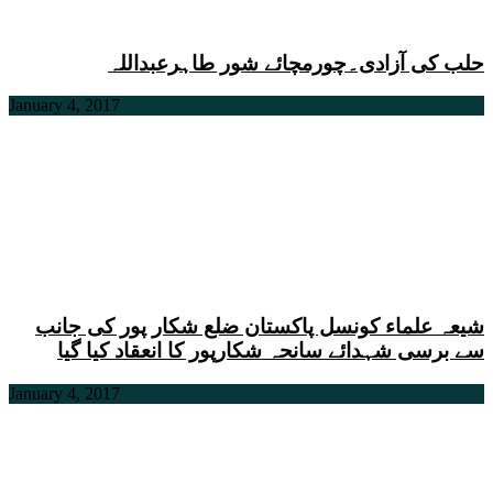
حلب کی آزادی۔چورمچائے شور طاہرعبداللہ
January 4, 2017
شیعہ علماء کونسل پاکستان ضلع شکار پور کی جانب
سے برسی شہدائے سانحہ شکارپور کا انعقاد کیا گیا
January 4, 2017