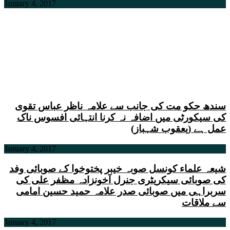
January 4, 2017
سندھ حکو مت کی جانب سے علامہ ناظر عباس تقوی
کی سیکورٹی میں اضافہ نہ کرنا انتہائی افسوس ناک
عمل ہے (یعقوب شہباز)
January 4, 2017
شیعہ علماء کونسل صوبہ خیبر پختوخوا کے صوبائی وفد
کی صوبائی سیکریٹری جنرل آخونزادہ مظفر علی کی
سربراہی میں صوبائی صدر علامہ حمید حسین امامی
سے ملاقات
January 4, 2017