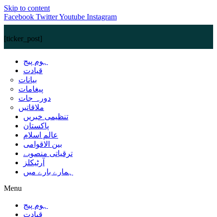
Skip to content
Facebook
Twitter
Youtube
Instagram
[ticker_post]
ہوم پیج
قیادت
بیانات
پیغامات
دورہ جات
ملاقاتیں
تنظیمی خبریں
پاکستان
عالم اسلام
بین الاقوامی
ترقیاتی منصوبے
آرٹیکلز
ہمارے بارے میں
Menu
ہوم پیج
قیادت