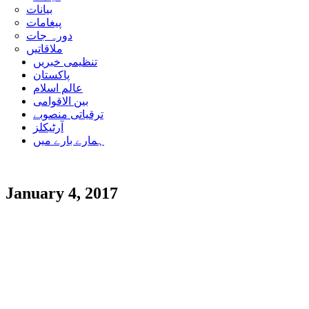
بیانات
پیغامات
دورہ جات
ملاقاتیں
تنظیمی خبریں
پاکستان
عالم اسلام
بین الاقوامی
ترقیاتی منصوبے
آرٹیکلز
ہمارے بارے میں
January 4, 2017